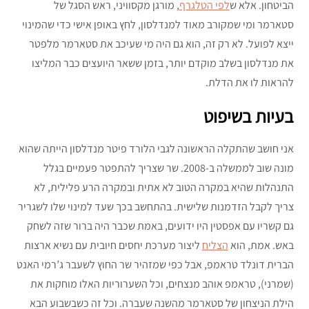
הביטחון. אלא ש
לפי הטלגרף
, מורגן מקסוויני, ראש הסגל של
סטארמר ומי שמקורב מאוד למנדלסון, לחץ באופן אישי כדי שהמינוי
ייצא לפועל. לא רק זה, הוא גם היה מי שעיכב את סטארמר מלפטר
את מנדלסון בשלב מוקדם יותר, בזמן ששאר היועצים כבר המליצו
להראות לו את הדלת.
בעיות בשיפוט
אני חושב שהתקלה הראשונה לגבי הלורד פיטר מנדלסון הייתה שהוא
מונה שוב לממשלה ב-2008. שר שצריך להתפטר פעמיים בגלל
התנהלות שהיא במקרה הטוב לא אתית ובמקרה הרע פלילית, לא
צריך לקבל הזדמנות שלישית. בהתחשב בכך שעד למינוי שלו לשגריר
גם קשריו עם אפסטין היו ידועים, באמת שכבר היה ברור שזה לשחק
באש. אמת, הוא
הצליח
ליצור מערכת יחסים חיובית עם נשיא ארצות
הברית דונלד טראמפ, אבל כפי שמזהיר שר החוץ לשעבר ג’רמי האנט
(שמרני), טראמפ אוהב מנצחים, וכל השערוריות האלו מוחקות את
הילת הניצחון של סטארמר מהשנה שעברה. וכל זה כשבשבוע הבא