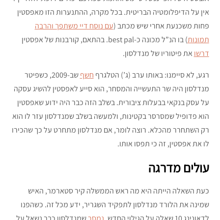
אין על הדיפלומטיה הבריטית. בכל מקרה, ההתנערות הזו מאפסטין
פחות משכנעת אחרי שיש מכתב (
עם נוסח דיי משתפך והרבה
תמונות
) בו הנ”ל מכונה כ-best pal. בהתאם, קורבנות של אפסטין
דרשו
את פיטוריו של מנדלסון.
רגע, לא סיימנו: באותו ערב (ג’) הטלגרף
חשף
שב-2009, כשפיטר
מנדלסון היה שר התעשייה והמסחר, הוא סייע לאפסטין להשיג עסקה
על עסק בנקאי בבעלות ציבורית. בשלב הזה כבר היה ידוע שאפסטין
הוא פדופיל שמסרסר בקטינות, ולמעשה בשלב שמנדלסון עזר לו הוא
רק השתחרר מהכלא. רוצה לומר, אם מנדלסון מתחרט על כך שהכירו
לו את אפסטין, זה כי תפסו אותו.
עולים מדרגה
כעת השאלה הייתה היא מה ראש הממשלה קיר סטארמר, האיש
שמינה את הלורד מנדלסון לתפקיד השגריר, ידע מכל זה. כשהפנו
לדאונינג 10 שאלה על הגילוי החדש,
נמסר
שמנדלסון כבר נשאל על