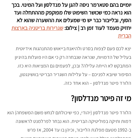
יומיים בהם סטארמר ניסה להגן על מנדלסון ועל המינוי. בכך
הוא נראה כמי שכושר השיפוט שלו מפוקפק מההתחלה ועד
הסוף, ובלייבור כבר יש מי שמעלים את ההשערה שהוא לא
יחזיק מעמד לעוד זמן רב | צילום:
שגרירות בריטניה בארצות
הברית
יצא לכם פעם לצפות בסרט ולהיאנח בייאוש מהתנהגות אידיוטית
בעליל של הדמויות, שנראה שנבחרה רק כי אם היו פועלות בהיגיון
המתבקש לא הייתה עלילה? ובכן, לפעמים גם המציאות היא כזו.
הסיפור שיובא לפניכם – על עלילות השגריר הבריטי בוושינגטון,
הלורד פיטר מנדלסון – הוא אחד כזה.
מי זה פיטר מנדלסון?
הלורד פיטר מנדלסון (יהודי, כפי שיכולתם לנחש משם המשפחה) הוא
דמות ותיקה בפוליטיקה הבריטית. הוא נבחר לפרלמנט לראשונה
ב-1992 מטעם מפלגת הלייבור, וכיהן בו עד 2004, אז פרש