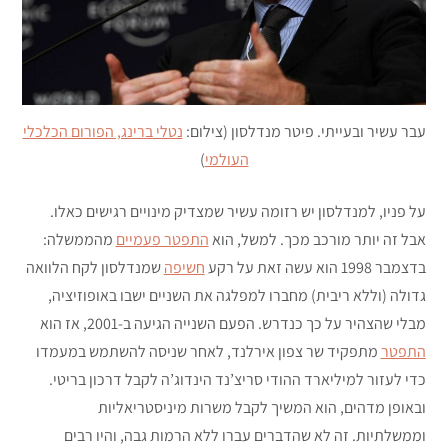
עבר עשיר ובעייתי. פיטר מנדלסון (צילום:
נטלי ברינג, הפורום הכלכלי
העולמי
)
על פניו, למנדלסון יש רזומה עשיר שמצדיק מינויים רגישים כאלו.
אבל זה יותר מורכב מכך. למשל, הוא
התפטר פעמיים
מהממשלה:
בדצמבר 1998 הוא עשה זאת על רקע
חשיפה
שמנדלסון לקח הלוואה
גדולה (וללא ריבית) מחברו למפלגה את השניים ישבו באופוזיציה,
מבלי שהצהיר על כך כנדרש. הפעם השנייה הגיעה ב-2001, אז הוא
התפטר
מתפקיד שר צפון אירלנד, לאחר שניסה להשתמש במעמדו
כדי לעזור למיליארד ההודי סריצ’נד הינדוג’ה לקבל דרכון בריטי.
ובאופן מדהים, הוא המשיך לקבל משרות מיניסטריאליות
וממשלתיות. זה לא שהדברים עברו ללא הרמות גבה, והיו רבים