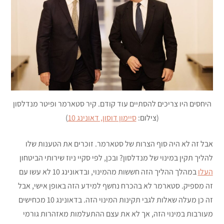
היחסים היו צריכים להסתיים עוד קודם. קיר סטארמר ופיטר מנדלסון
(צילום:
סיימון דוסון, דאונינג 10
)
אבל זה לא היה סוף הצרות של סטארמר. זוכרים את הטענות שלו
להליך תקין במינוי של מנדלסון? ובכן, לפי סקיי ניוז שירותי הביטחון
העלו
במהלך ההליך הזה חששות מהמינוי, ובדאונינג 10 לא עשו עם
זה מספיק. סטארמר לא בהכרח נחשף למידע הזה באופן אישי, אבל
זה כן מעלה שאלות לגבי תקינות המינוי הזה. בדאונינג 10 מכחישים
מעורבות במינוי הזה, אך לא את עצם ההתעלמות מאזהרות גורמי