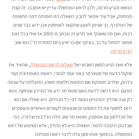
הנושא והביע חרטה, ולכן לראש הממשלה עדיין יש אמון בו. זה קצת
מתחמק, אבל עוד אפשר להבין: השאלה הזו הופנתה לפני החשיפה
של הטלגרף, כך שניתן לטעון שהקשר לאפסטין אכן ידוע כבר שנים
רבות, ואם מה ששופך אור חדש זה מכתב מ-2003 אז אולי בכל זאת
אפשר למחול על כך. בעיקר אם בריאיון ביום למחרת (ד’) הוא שוב
הביע חרטה
.
אלא שאז הגיע הסשן השבועי של
שאלות לראש הממשלה
, שהאיר את
שיקול הדעת של סטארמר באור אחר לגמרי. ראשת האופוזיציה קמי
בדנוק, שלרוב מספקת שם הופעות חלשות משהו, התעלתה על עצמה
הפעם. היא דרשה לדעת האם סטארמר ידע על המידע שנחשף, והוא
רק ענה שהליך המינויים נעשה לפי כל הנהלים. היא שאלה אם הוא
ידאג לחשוף את כל המסמכים שנוגעים לקשרים האישיים והעסקיים
של מנדלסון עם אפסטין, וסטארמר שוב תלה הכל בפרוצדורה. כפי
שבדנוק היטיבה לתאר: השאלה היא לא ההליך, אלא השיפוט של ראש
הממשלה. בהמשך אותו סשן עלה לדבר ראש המפלגה