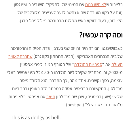
בלייבור ש
לא חשו בנוח
עם המינוי שלו לתפקיד השגריר בוושינגטון
(וגם על רקע העובדה שהוא נחשב לנער לעניינים מלוכלכים של
הלייבור), בעוד דווקא ראש מפלגת הרפורמה נייג’ל פרג’ פרגן.
ומה קרה עכשיו?
כשבוושינגטון הבירה היה זה יום שני בערב, ועדת הפיקוח והרפורמה
של בית הנבחרים האמריקאי (הבית התחתון בקונגרס)
שחררה לאוויר
העולם
את “
ספר יום ההולדת
” של הטורף המיני ג’פרי אפסטין
מ-2003, ובו מכתבים שקיבל ליום הולדתו ה-50 מכל מיני אנשים בעלי
עוצמה, כסף וקשרים. אחד מהם, כך התברר, הוא הלורד פיטר
מנדלסון. התקשורת הבריטית עסקה במכתב הזה באופן נרחב ביום
שלישי (שעון בריטניה), שכן שם מנדלסון
תיאר
את אפסטין כלא פחות
מ”החבר הכי טוב שלי” (best pal).
This is as dodgy as hell.