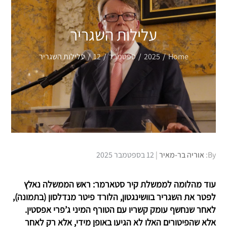
עלילות השגריר
Home
2025
ספטמבר
12
עלילות השגריר
Posted
By:
אוריה בר-מאיר
12 בספטמבר 2025
on
עוד מהלומה לממשלת קיר סטארמר: ראש הממשלה נאלץ
לפטר את השגריר בוושינגטון, הלורד פיטר מנדלסון (בתמונה),
לאחר שנחשף עומק קשריו עם הטורף המיני ג’פרי אפסטין.
אלא שהפיטורים האלו לא הגיעו באופן מידי, אלא רק לאחר