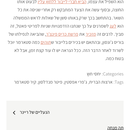
הוא השפיל את עצמו,
הביא חברי לייבור ללחוץ עליו
לבעוט אותו
החוצה, ובסוף עשה את הצעד המתבקש רק אחרי שניסה את כל
השאר. בהתחשב בכך שרק באותו סשן של שאלות לראש הממשלה
הוא
לעג
לשמרנים על כך שנתנו הזדמנויות שניות לפריטי פאטל, זה
מביך. לרבים זה
מזכיר
את
פרשת כריס פינצ’ר
, שהביאה לנפילתו של
בוריס ג’ונסון, ובהתאם יש בכירים בלייבור ש
תוהים
כמה סטארמר יוכל
לשרוד לאחר הדבר הזה. ככל הנראה יש לו עוד קצת זמן, אבל לא
בטוח כמה.
Categories:
יחסי חוץ
Tags:
ארצות הברית
,
ג'פרי אפסטין
,
פיטר מנדלסון
,
קיר סטארמר
ניווט
הנעליים של ריינר
תה מנחה