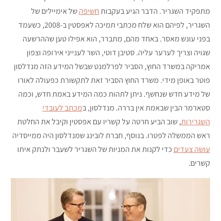
מתפקיד השגריר. הדבר הגיע בעקבות
חשיפה
של אימיילים של
השגריר, לפיהם הוא שלח מכתבי תמיכה לאפסטין ב-2008, כשעמד
בפני עונש מאסר. באחד מהם, מתברר, הוא אפילו טען שההרשעה
שגויה וצריך לערער עליה. סטיבן דוטי, השר לענייני אירופה וצפון
אמריקה במשרד החוץ, הסביר לפרלמנט שבשל המידע הזה מנדלסון
פוטר באופן מידי. משרד החוץ הסביר זאת לתקשורת כפעולה לאורו
של מידע חדש שנחשף. ניתן לתהות כמה המידע באמת חדש, וכמה
סטארמר הבין שבאמת אין בררה. מנדלסון, ב
מכתב לעובדי
השגרירות
, שוב הביע חרטה על קשריו עם אפסטין וקיבל את החלטת
ראש הממשלה לפטרו. בנוסף, חברת לובינג שמנדלסון היה ממייסדיה
עושה צעדים
כדי לקנות את המניות של השגריר לשעבר ולנתק איתו
קשרים.