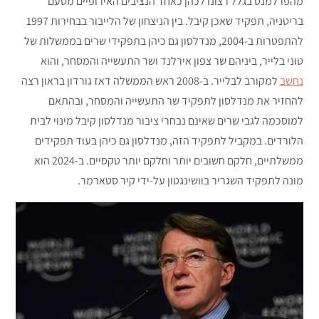
מהפרלמנט בגלל רצונו לכהן כאחד הנציבים האירופיים מטעם
בריטניה, תפקיד שאכן קיבל. בין הניצחון של הלייבור בבחירות 1997
להתפטרות ב-2004, מנדלסון גם כיהן בתפקידי שרים בממשלות של
טוני בלייר, ביניהם שר צפון אירלנד ושר התעשייה והמסחר, והוא
נחשב
למקורב לבלייר. ב-2008 ראש הממשלה דאז גורדון בראון רצה
להחזיר את מנדלסון לתפקיד שר התעשייה והמסחר, ובהתאם
למוסכמה לגבי שרים שאינם נבחרי ציבור מנדלסון קיבל מינוי לבית
הלורדים. במקביל לתפקיד הזה, מנדלסון גם כיהן בעוד תפקידים
ממשלתיים, חלקם חשובים יותר וחלקם יותר טקסיים. ב-2024 הוא
מונה לתפקיד השגריר בוושינגטון על-ידי קיר סטארמר.