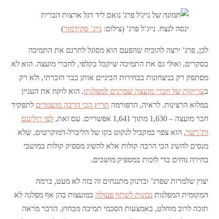
ינסה לנצח. נייג’ל פרג’ (צילום:
גייג’ סקידמור
)
לכן, פרג’ ירצה להוכיח שהפעם הוא מסוגל לתרגם את התמיכה
בסקרים, ואולי גם את התמיכה שיקבל בקלפי, לחברי מועצה. הוא לא
מסתפק רק בניצחונות בבחירות הביניים אותן כבר הזכרתי, ולא רק
ב
עריקות של חברי מועצה שמרנים למפלגתו
. הוא לוקח את העניין
במלוא הרצינות. לראיה, הרפורמה
תריץ הכי הרבה מועמדים
לתפקיד
חבר מועצה – 1,630 מתוך 1,641 אפשריים. עם זאת,
לפי רולינגס
ות’רשר
, הוא צפוי במקביל לנקוט בקו של הליברל-דמוקרטים, שלא
מנסים להשיג הכי הרבה קולות אלא להשיג מספיק קולות במושבי
בחירה נוחים כדי לזכות במספיק מושבים.
יצוין שלמרות שפרג’ ובדנוק מתנגחים זה בזה לא מעט, ברמה
המקומית המפלגות
נכונות לשתף פעולה
במועצות בהן אף מפלגה לא
תזכה לרוב מוחלט, באמצעות הסכמי תמיכה מבחוץ. הדבר מראה