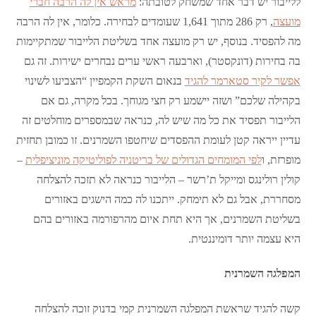
ללייבור יש דבר אחד שמשחק לטובתה:
מראש אין לה הרבה חברי
מועצה
, רק 286 מתוך 1,641 שעומדים לבחירה. כלומר, אין לה הרבה
מה להפסיד. בנוסף, יש רק מועצה אחד בשליטת הלייבור שמתקיימות
בה בחירות (דונקסטר), וארבעה ראשי ערים נבחרים ישירות. זה גם
אפשר לקיר סטארמר להגיד
בנאום השקת הקמפיין “הצביעו לשינוי
בקהילה שלכם” ושזה יישמע רק חצי מגוחך. בכל מקרה, גם אם
הלייבור תפסיד את כל מה שיש לה, כנראה שבמספרים מוחלטים זה
עדיין ייראה קטן לעומת ההפסדים שיחטפו השמרנים. זו כמובן תחזית
מופרזת, ו
לפי המומחים הגדולים של בריטניה לפוליטיקה מוניציפלית
–
קולין רולינגס ומייקל ת’רשר – הלייבור כנראה לא תזכה להצלחה
מסחררת, אבל גם לא תימחק. ייתכנו לה כמה הישגים באזורים
בשליטת השמרנים, אך היא תחת איום מהרפורמה באזורים בהם
היא עצמה יותר דומיננטית.
המפלגה השמרנית
קשה להגיד שראשת המפלגה השמרנית קמי בדנוק זוכה להצלחה