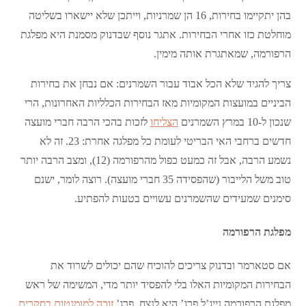
בהן יתקיימו בחירות, 16 הן שמרניות, וייתכן שלא יישארו בשליטה
מוחלטת כזו אחרי הבחירות. אתגר נוסף שבדנוק מסמנת היא מפלגת
הרפורמה, שמאתגרת אותה מימין.
צריך להגיד שלא הכל אבוד עבור השמרנים: אם נבחן את בחירות
הביניים במועצות המקומיות מאז הבחירות הכלליות האחרונות, הרי
שנכון ל-10 במרץ השמרנים
הצליחו
לזכות בהכי הרבה חברי מועצה
חדשים ברחבי האי הבריטי לעומת כל מפלגה אחרת: 23. זה לא
נשמע הרבה, אבל זה כמעט כפול מהרפורמה (12), ומצב הרבה יותר
טוב משל הלייבור (שהפסידה 35 חברי מועצה). רוצה לומר, ישנם
סימנים שמעידים שהשמרנים עשויים בטעות להפתיע.
מפלגת הרפורמה
אם סטארמר ובדנוק צריכים להוכיח שהם יכולים לשרוד את
הבחירות המקומיות האלו בלי להפסיד יותר מדי, המשימה של ראש
מפלגת הרפורמה נייג’ל פרג’ היא לנצח. פרג’
זוכה למומנטום בסקרים
,