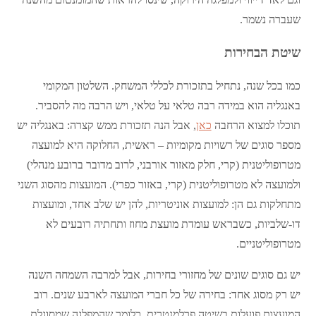
שעברה נשמר.
שיטת הבחירות
כמו בכל שנה, נתחיל בתזכורת לכללי המשחק. השלטון המקומי
באנגליה הוא במידה רבה טלאי על טלאי, ויש הרבה מה להסביר.
תוכלו למצוא הרחבה
כאן
, אבל הנה תזכורת ממש קצרה: באנגליה יש
מספר סוגים של רשויות מקומיות – ראשית, החלוקה היא למועצה
מטרופוליטנית (קרי, חלק מאזור אורבני, לרוב מדובר ברובע מנהלי)
ולמועצה לא מטרופוליטנית (קרי, באזור כפרי). המועצות מהסוג השני
מתחלקות גם הן: למועצות אוניטריות, להן יש שלב אחד, ומועצות
דו-שלביות, כשבראש עומדת מועצת מחוז ותחתיה רובעים לא
מטרופוליטניים.
יש גם סוגים שונים של מחזורי בחירות, אבל למרבה השמחה השנה
יש רק מסוג אחד: בחירה של כל חברי המועצה לארבע שנים. רוב
המועצות פועלות בשיטה פרלמנטרית, כלומר שהמפלגה שמסוגלת