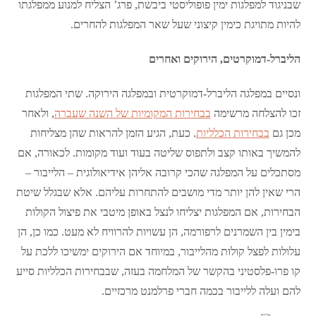
שבניגוד למפלגות ימין פופוליסטי ביבשת, פרג’ הצליח למנוע ממפלגתו
להיות מתויגת כימין קיצוני שעל שאר המפלגות להחרים.
הליברל-דמוקרטים, הירוקים ואחרים
ונסיים במפלגה הליברל-דמוקרטית ובמפלגה הירוקה. שתי המפלגות
זכו להצלחה מרשימה
בבחירות המקומיות של השנה שעברה
, ולאחר
מכן גם
בבחירות הכלליות
. כעת, הגיע הזמן להראות שהן מצליחות
להמשיך באותו קצב ולתפוס שליטה בעוד ועוד מקומות. לכאורה, אם
מסתכלים על המפלגה שהכי קרובה אליהן אידיאולוגית – הלייבור –
הרי שאין להן יותר מדי מושבים להתחרות עליהם. אלא שבגלל שיטת
הבחירות, אם המפלגות יצליחו לנצל באופן מיטבי את פיצול הקולות
בימין בין השמרנים לרפורמה, הן עשויות להרוויח לא מעט. כמו כן, הן
עלולות לפצל קולות מהלייבור, במיוחד אם הירוקים ימשיכו ללכת על
קו פרו-פלסטיני בהקשר של המלחמה בעזה, שבבחירות הכלליות סייע
להם ועלה ללייבור בכמה חברי פרלמנט מרכזיים.