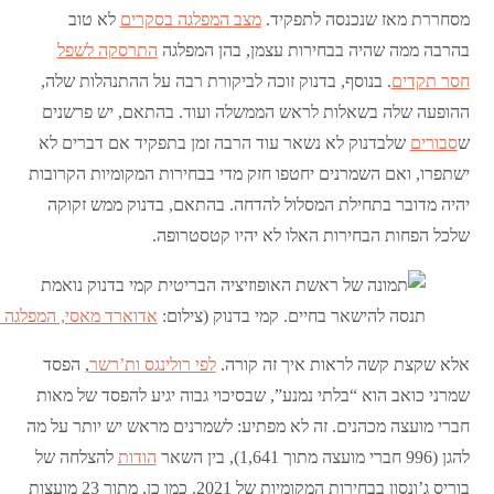
מסחררת מאז שנכנסה לתפקיד.
מצב המפלגה בסקרים
לא טוב
בהרבה ממה שהיה בבחירות עצמן, בהן המפלגה
התרסקה לשפל
חסר תקדים
. בנוסף, בדנוק זוכה לביקורת רבה על ההתנהלות שלה,
ההופעה שלה בשאלות לראש הממשלה ועוד. בהתאם, יש פרשנים
ש
סבורים
שלבדנוק לא נשאר עוד הרבה זמן בתפקיד אם דברים לא
ישתפרו, ואם השמרנים יחטפו חזק מדי בבחירות המקומיות הקרובות
יהיה מדובר בתחילת המסלול להדחה. בהתאם, בדנוק ממש זקוקה
שלכל הפחות הבחירות האלו לא יהיו קטסטרופה.
תנסה להישאר בחיים. קמי בדנוק (צילום:
אדוארד מאסי, המפלגה 
אלא שקצת קשה לראות איך זה קורה.
לפי רולינגס ות’רשר
, הפסד
שמרני כואב הוא “בלתי נמנע”, שבסיכוי גבוה יגיע להפסד של מאות
חברי מועצה מכהנים. זה לא מפתיע: לשמרנים מראש יש יותר על מה
להגן (996 חברי מועצה מתוך 1,641), בין השאר
הודות
להצלחה של
בוריס ג’ונסון בבחירות המקומיות של 2021. כמו כן, מתוך 23 מועצות