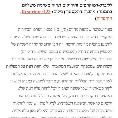
לליברל-דמוקרטים והירוקים תהיה משימה משלהם |
בתמונה: מועצת דונקסטר (צילום:
Rcsprinter123,
ויקיפדיה
)
בעוד שלושה שבועות מהיום (ה’), ב-1 במאי, ייערכו הבחירות
המקומיות השנתיות באנגליה. פירוש הדבר הוא שהממשלה אמורה
להימנע מהצגת מדיניות חדשה, וזה הכי קרוב להתחלה רשמית של
הקמפיין מבחינת החוק (הקמפיינים עצמם הושקו עוד קודם).
הבחירות המקומיות בבריטניה, אזכיר, הן לא רק הצבעה על איכות
השירותים שמספקת המועצה המקומית, אלא חוות דעת על המפלגות
בפוליטיקה הלאומית. מאחר שאלו הבחירות המקומיות הראשונות
לאחר הבחירות הכלליות האחרונות, מדובר למעשה במבחן ראשון:
לקיר סטארמר, שלראשונה הציבור יוכל לחוות עליו דעה שלא
באמצעות סקר. לקמי בדנוק, שלראשונה תוכל לנסות להראות
הישגים כראשת המפלגה השמרנית. לנייג’ל פרג’, שינסה להראות
שההצלחה של מפלגת הרפורמה בסקרים היא לא בלון מלא אוויר.
וגם לאד דייווי ולמפלגה הירוקה, שינסו להראות שהמומנטום מהשנה