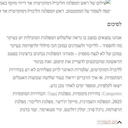
ינסה לשמור על המומנטום. ראש המפלגה הליברל-דמוקרטית אד דייו
לסיכום
אנחנו נמצאים במצב בו נראה שלשלוש המפלגות המובילות יש בעיקר
מה להפסיד – ללייבור ולשמרנים במובן הכי מילולי ולרפורמה בעיקר
במובן של לא לנצח מספיק – ומנהיגי המפלגות נבחנים ברצינות בפעם
הראשונה ומתבקשים להצדיק את קיומם. זאת בניגוד
לליברל-דמוקרטים, שלמרות האתגר לרוב מצליחים לא רע בבחירות
המקומיות. אז איך הדברים ייראו? בעוד שלושה שבועות האנגלים
ייצאו לקלפיות, ומספר ימים לאחר מכן נדע.
Categories:
בחירות מקומיות
,
מפלגות
Tags:
הבחירות המקומיות
2025
,
המפלגה השמרנית
,
מייקל ת'רשר
,
מפלגת הלייבור
,
מפלגת
הרפורמה
,
נייג'ל פרג'
,
קולין רולינגס
,
קיר סטארמר
,
קמי בדנוק
ניווט
יום השחרור