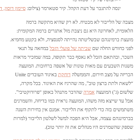
ינסה להתגבר על דעת הקהל. קיר סטארמר (צילום:
סיימון דוסון, דאו
מצבה של הלייבור לא מבטיח. לא רק שהיא מתקשה ברמה
הלאומית, לאחרונה היא גם ניצבת מול אתגרים ברמה המקומית:
מועצת ברמינגהם שבשליטתה נהייתה לסנסציה, ולא בקטע מחמיא.
לפני כחודש החלה שם
שביתה של פועלי הזבל
במחאה על תנאי
השכר, ובהתאם הזבל לא נאסף כבר תקופה, במה שמזכיר מראות
משנות השבעים עם מאות טונות של אשפה ברחובות. המועצה
הכריזה על מצב חירום, והממשלה
דוחקת
באיגוד העובדים Unite
“לשאת ולתת ברצון טוב”, מה שהרגיז את האיגוד. בכל מקרה,
שלשום (ג’) המועצה
אמרה
שהדבר מתנהל באופן “פרודוקטיבי”.
אבל עד שייצא מזה משהו, המועצה נראית כמו בדיחה, והשמרנים
משתמשים בזה כדי לתקוף את הלייבור. אמנם אין בחירות השנה
בברמינגהם עצמה, אבל היא הפכה למשל לשלטון הלייבור (למרות
שספק שהשמרנים היו מנהלים את זה יותר טוב).