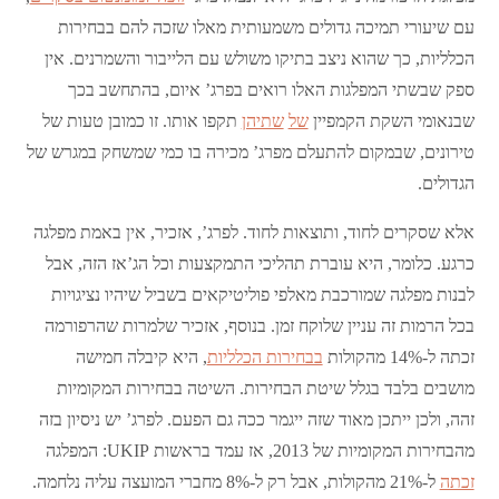
עם שיעורי תמיכה גדולים משמעותית מאלו שזכה להם בבחירות
הכלליות, כך שהוא ניצב בתיקו משולש עם הלייבור והשמרנים. אין
ספק שבשתי המפלגות האלו רואים בפרג’ איום, בהתחשב בכך
שבנאומי השקת הקמפיין
של
שתיהן
תקפו אותו. זו כמובן טעות של
טירונים, שבמקום להתעלם מפרג’ מכירה בו כמי שמשחק במגרש של
הגדולים.
אלא שסקרים לחוד, ותוצאות לחוד. לפרג’, אזכיר, אין באמת מפלגה
כרגע. כלומר, היא עוברת תהליכי התמקצעות וכל הג’אז הזה, אבל
לבנות מפלגה שמורכבת מאלפי פוליטיקאים בשביל שיהיו נציגויות
בכל הרמות זה עניין שלוקח זמן. בנוסף, אזכיר שלמרות שהרפורמה
זכתה ל-14% מהקולות
בבחירות הכלליות
, היא קיבלה חמישה
מושבים בלבד בגלל שיטת הבחירות. השיטה בבחירות המקומיות
זהה, ולכן ייתכן מאוד שזה ייגמר ככה גם הפעם. לפרג’ יש ניסיון בזה
מהבחירות המקומיות של 2013, אז עמד בראשות UKIP: המפלגה
זכתה
ל-21% מהקולות, אבל רק ל-8% מחברי המועצה עליה נלחמה.