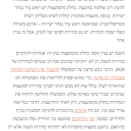
להשיג רוב שולטת במועצה. בחלק מהמועצות יש ראש עיר נבחר
ישירות. בנוסף, מועצות סמוכות יכולות לשים מעליהן רשות
מטרופוליטנית, שבראשה ראש עיר נבחר ישירות – ארבע משרות
כאלו יעמדו לבחירה. יש גם בחירות לסיטי של לונדון, אבל זה עניין
אחר.
השנה יש עניין נוסף: בחלק מהמועצות בהן היו אמורות להתקיים
בחירות השנה, הן לא יתקיימו ובמקום זאת הן יצטרפו לבחירות של
2026. הדבר נובע מרצון של הממשלה
להעביר את השלטון המקומי
באנגליה רה-ארגון
, כדי שהוא יפסיק להיראות כמו הסמטוחה הזו
שתיארתי לעיל. בגלל שזה לא ממש הגיוני לערוך בחירות למועצות
שבקרוב יעברו שינוי בארגון שלהן, הממשלה החליטה לדחות את
הבחירות בחלק מהמועצות, ורק לאחר התייעצות. הדבר בכל זאת
עורר זעם מה, וגם היו
איומים
בהתנגדות לחקיקה המשנית בבית
הלורדים. בפועל,
שני
התיקונים
שהוצעו נגד הדחייה נפלו בהצבעה.
בהתאם, בתשע מועצות מקומיות לא יתקיימו בחירות השנה אלא רק