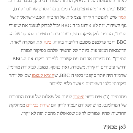
לאחר ההתנצלות של ה-BBC, הרוחות סערו. דני כהן, בעבר בכיר ב-
BBC וכיום אחד מהחותמים על המכתב נגד הסרט שהוזכר קודם,
אמר
שיש לאפשר חקירה עצמאית של ההטיה האנטי-ישראלית של
גוף השידור. “זה לא אירוע בו ה-BBC יכול לבדוק לעצמו את שיעורי
הבית”, הסביר. לוק אייקהרסט, בעבר עובד בחטיבת המחקר של ה-
BBC וחבר פרלמנט מטעם הלייבור בהווה,
כינה
את המקרה “אחת
הדוגמאות המזעזעות ביותר של ההטיה שלהם בסיקור המזרח
התיכון”. גם דמויות אחרות עם קשרים ללייבור ביקרו את ה-BBC
ודרשו פיטורים וחקירת משטרה. זאת בנוסף, כמובן, לביקורת מהימין,
שתמיד היה יותר סקפטי כלפי ה-BBC, ש
הוציא לעצמו
שם של יותר
ביקורתי כלפי השמרנים מאשר כלפי הלייבור.
מחרתיים (ג’) טים דייווי
יצטרך
לענות על שאלות של ועדת התרבות
של הפרלמנט. מי שתפקודם יעמוד לדיון הם
שורת בכירים
ממחלקת
החדשות שהיו אמורים לדאוג שפאשלות מהסוג הזה לא יקרו.
לאן מכאן?