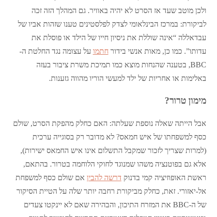
ולכן מוטב שעד אז הסרט לא יהיה באוויר. גם המהלך הזה זכה
לביקורת: במרכז הבינלאומי לצדק לפלסטינים טענו שזהות אביו של
עבדאללה “אינה שוללת את ניסיון חייו של הילד או פוסלת את
עדותו”. כמו כן, מאות אנשי בידור
חתמו
על עצומה נגד החלטת ה-
BBC, בטענה שהנחות מוצא כמו תמיכת משרת ציבור בעזה
באלימות או אחריות של ילד למעשי הוריו מהווה גזענות.
מימון טרור?
אבל הייתה שאלה נוספת שעלתה: האם כחלק מהפקת הסרט, שולם
כסף למשפחתו של איש חמאס? לא מדובר רק בסוגייה ערכית
(למרות שצריך לזכור שמקבל התשלום אינו איש החמאס ישירות),
אלא גם בפוטנציה משהו שמנוגד לחוקי הלוחמה בטרור. בהתאם,
ראשת האופוזיציה קמי בדנוק
דרשה להבין
אם שולם כסף למשפחת
אל-יאזורי. זאת, כחלק מביקורת רחבה יותר שלה על הטיית הסיקור
של ה-BBC את המזרח התיכון, והבהירה שאם לא יינקטו צעדים