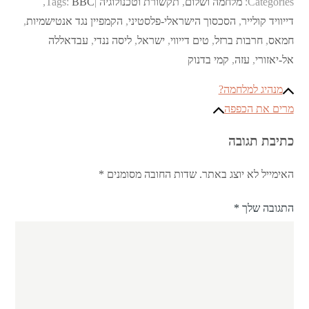
Categories:
מלחמה ושלום
,
תקשורת וטכנולוגיה
BBC
Tags:
,
דייוויד קולייר
,
הסכסוך הישראלי-פלסטיני
,
הקמפיין נגד אנטישמיות
,
חמאס
,
חרבות ברזל
,
טים דייווי
,
ישראל
,
ליסה ננדי
,
עבדאללה
אל-יאזורי
,
עזה
,
קמי בדנוק
ניווט
מנהיג למלחמה?
מרים את הכפפה
כתיבת תגובה
האימייל לא יוצג באתר.
שדות החובה מסומנים
*
התגובה שלך
*