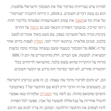
למרות שיש בעייתיות בסיקור שלו את הסכסוך הישראלי-פלסטיני,
הוא גם עשה דברים חשובים. ב-2019, זו הייתה התכנית “פנורמה”
של אותו גוף ש
חשפה
את עומק האנטישמיות שפשתה בלייבור תחת
ג’רמי קורבין. בנובמבר האחרון הובאה שם גם
כתבה
על ההרס
בקיבוץ מנרה בשל המערכה בצפון, עם מעט מאוד אזכורים למצב
בלבנון. סטיבן פולארד, עיתונאי יהודי וימני,
המליץ
לצפות בדוקו אחר
של ה-BBC על הסכסוך בטענה ששם נעשתה עבודה טובה בהצגת
המציאות. למעשה, אם תבדקו, חלק מהקישורים פה הם ל-BBC
מדווח על התקרית שהוא נמצא בלבה. מהשוואה לדיווחים בכלי
תקשורת אחרים, לא חסר בסיקור הזה מידע או הקשר חשובים.
וגם, יש מקום לסיקור מתוך עזה עצמה. כן, זה פוגע בנרטיב הישראלי.
כן, כשעושים את זה הדבר חייב לבוא עם ההקשר של 7 באוקטובר
והאיום שחמאס מהווה. גם ליסה ננדי
הסבירה
שלמרות שאי-אפשר
להטיל אחריות על עבדאללה למעשיו של אביו, אפשר לכל הפחות
לתת לצופים את ההקשר הרלוונטי. וכמובן, זה צריך לבוא עם תרגום