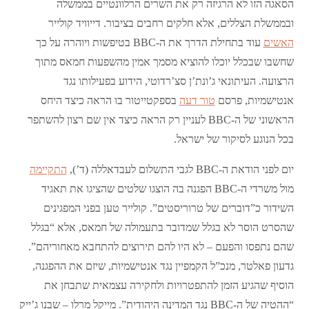
הסאגה הזו לא הרגיזה רק את השרים הרלוונטיים בממשלה
ובממשלת הצללים, אלא חלקים רחבים בציבור. דייוויד קולייר
האשים
עוד בתחילת הדרך את ה-BBC בטיפשות ויוהרה על כך
שחשבו שבכלל יוכלו להוציא מסמך אמין מהשפעות חמאס מתוך
הרצועה. העיתונאי ג’ונת’ן סצ’רדוטי, הידוע בפעילותו נגד
אנטישמיות, פרסם
טור דעה
בספקטייטור בו הראה כיצד היחס
הראשוני של ה-BBC לעניין רק הראה כיצד אין שם רצון להשתפר
בכל הנוגע לסיקור של ישראל.
יום לפני הודאת ה-BBC לגבי התשלום לעבדאללה (ד’),
התקיימה
מול משרדי ה-BBC הפגנה בה הוצגו שלטים שהציגו את תאגיד
השידור כ”דוברים של טרוריסטים”. קולייר טען בפני המפגינים
שהסרט הוסר לא בגלל שמדובר בתעמולה של חמאס, אלא “בגלל
שהם נתפסו והפעם – לא היו להם תירוצים להתחבא מאחוריהם”.
גדעון פאלטר, מנכ”ל הקמפיין נגד אנטישמיות, שיזם את ההפגנה,
הוסיף שהגיע הזמן להתפטרויות ולחקירה עצמאית שתבחן את
“ההטיה של ה-BBC נגד המדינה היהודית”. מייקל מרלו – שבנו ג’ייק