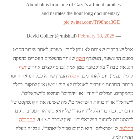
Abdullah is from one of Gaza’s affluent families
and narrates the hour long documentary.
pic.twitter.com/Tf98hoa3GD
February 18, 2025
— David Collier (@mishtal)
אבל יש דברים שאותם לא ניתן לתרץ: כשבוע לאחר שידור הסרט
בפעם הראשונה, הטלגרף
חשף
שאחד מהצלמים הזוטרים בהפקה
חגג את טבח 7 באוקטובר בזמן אמת (בנוסף לצלם אחר ש
חשף
קולייר עצמו). יום לאחר מכן
התגלה
העניין שהוא ככל הנראה החמור
ביותר: התרגום מערבית לאנגלית לא היה ממש נאמן למקור. בחלק
מהמקרים, המילים “יהודי” או “יהודים” הוחלפו ב”ישראלים”,
“ישראל” או “הכוחות הישראליים”, מה ששינה את הקונטקסט של
הדברים. גם דברי הלל ל”ג’יהאד” של יחיא סינוואר הפכו בתרגום
ל”התנגדות לכוחות הישראליים”. יצוין שכבר ב-2013
התקבלה
החלטה
ש”ישראלים” היא תרגום סביר ל”יאהוד”. אבל זה מעלה
תהייה למה.