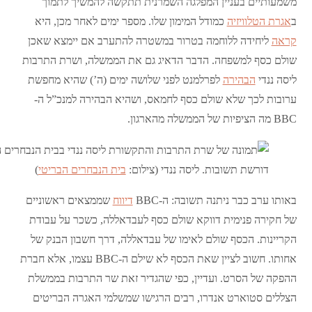
משמעותיים בעניין המפלגה השמרנית תתקשה להמשיך לתמוך
ב
אגרת הטלוויזיה
כמודל המימון שלו. מספר ימים לאחר מכן, היא
קראה
ליחידה ללוחמה בטרור במשטרה להתערב אם יימצא שאכן
שולם כסף למשפחה. הדבר הדאיג גם את הממשלה, ושרת התרבות
ליסה ננדי
הבהירה
לפרלמנט לפני שלושה ימים (ה’) שהיא מחפשת
ערובות לכך שלא שולם כסף לחמאס, ושהיא הבהירה למנכ”ל ה-
BBC מה הציפיות של הממשלה מהארגון.
דורשת תשובות. ליסה ננדי (צילום:
בית הנבחרים הבריטי
)
באותו ערב כבר ניתנה תשובה: ה-BBC
דיווח
שממצאים ראשוניים
של חקירה פנימית דווקא שולם כסף לעבדאללה, כשכר על עבודת
הקריינות. הכסף שולם לאימו של עבדאללה, דרך חשבון הבנק של
אחותו. חשוב לציין שאת הכסף לא שילם ה-BBC עצמו, אלא חברת
ההפקה של הסרט. ועדיין, כפי שהגדיר זאת שר התרבות בממשלת
הצללים סטוארט אנדרו, רבים הרגישו שמשלמי האגרה הבריטים