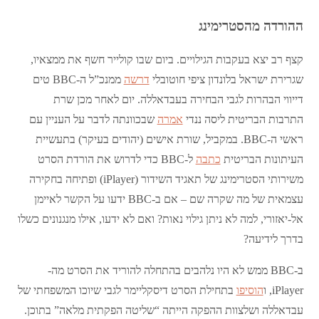
ההורדה מהסטרימינג
קצף רב יצא בעקבות הגילויים. ביום שבו קולייר חשף את ממצאיו,
שגרירת ישראל בלונדון ציפי חוטובלי
דרשה
ממנכ”ל ה-BBC טים
דייווי הבהרות לגבי הבחירה בעבדאללה. יום לאחר מכן שרת
התרבות הבריטית ליסה ננדי
אמרה
שבכוונתה לדבר על העניין עם
ראשי ה-BBC. במקביל, שורת אישים (יהודים בעיקר) בתעשיית
העיתונות הבריטית
כתבה
ל-BBC כדי לדרוש את הורדת הסרט
משירותי הסטרימינג של תאגיד השידור (iPlayer) ופתיחה בחקירה
עצמאית של מה שקרה שם – אם ב-BBC ידעו על הקשר לאיימן
אל-יאזורי, למה לא ניתן גילוי נאות? ואם לא ידעו, אילו מנגנונים כשלו
בדרך לידיעה?
ב-BBC ממש לא היו נלהבים בהתחלה להוריד את הסרט מה-
iPlayer, ו
הוסיפו
בתחילת הסרט דיסקליימר לגבי שיוכו המשפחתי של
עבדאללה ושלצוות ההפקה הייתה “שליטה הפקתית מלאה” בתוכן.