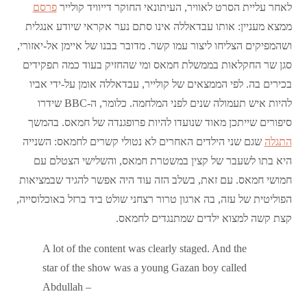
לאחר עליית הסרט לאוויר, העיתונאי החוקר דייוויד קולייר
פרסם
ממצא מעניין: אותו עבדאללה אינו סתם נער אקראי שיודע אנגלית
ושהמפיקים הצליחו ליצור עמו קשר. מדובר בבנו של איימן אל-יאזורי,
סגן שר החקלאות בממשלת חמאס ומי שהחזיק בעוד כמה תפקידים
בכירים בה. לפי הממצאים של קולייר, עבדאללה אומן על-ידי אביו
להיות איש תעמולה שנים לפני המלחמה. כלומר, ה-BBC שידרו
סיפורים שייתכן מאוד שנועדו להיות פרופגנדה של חמאס. בהמשך
התגלה
שגם שני הילדים האחרים לא נטולי קשרים לחמאס: השנייה
היא בתו לשעבר של קצין במשטרת חמאס, והשלישי הצטלם עם
חמושי חמאס. עם זאת, בשלב הזה עוד היה אפשר להגיד שבמציאות
הפוליטית של עזה, בה ארגון טרור רצחני שולט ביד ברזל באוכלוסייה,
קצת קשה למצוא ילדים שמתנגדים לחמאס.
A lot of the content was clearly staged. And the
star of the show was a young Gazan boy called
Abdullah –