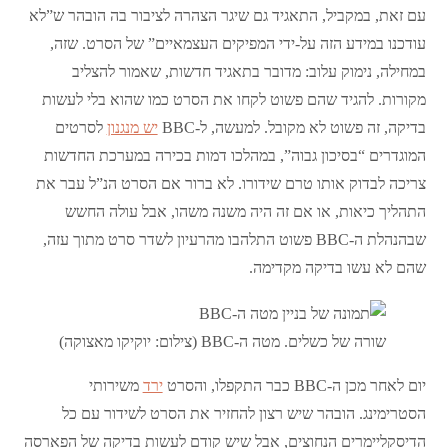
עם זאת, במקביל, התאגיד גם שיגר הצהרה לציבור בה הובהר ש”לא
עודכנו במידע הזה על-ידי המפיקים העצמאיים” של הסרט. שזה,
במחילה, נימוק עלוב: מדובר בתאגיד חדשות, שאמור להצליב
מקורות. להגיד שהם פשוט לקחו את הסרט כמו שהוא בלי לעשות
בדיקה, זה פשוט לא מקובל. למעשה, ל-BBC
יש מנגנון
לסרטים
המוגדרים “בסיכון גבוה”, במהלכו דמות בכירה במערכת החדשות
צריכה לבדוק אותו טרם שידורו. לא ברור אם הסרט הנ”ל עבר את
התהליך כיאות, או אם זה היה משנה משהו, אבל עולה החשש
שבהנהלת ה-BBC פשוט התלהבו מהרעיון לשדר סרט מתוך עזה,
שהם לא עשו בדיקה מקדימה.
שורה של כשלים. מטה ה-BBC (צילום: יוקיקו מאצוקה)
יום לאחר מכן ה-BBC כבר התקפלו, והסרט
ירד
משירותי
הסטרימינג. הובהר שיש רצון להחזיר את הסרט לשידור עם כל
הדיסקליימרים הנחוצים, אבל שיש קודם לעשות בדיקה של הפארסה