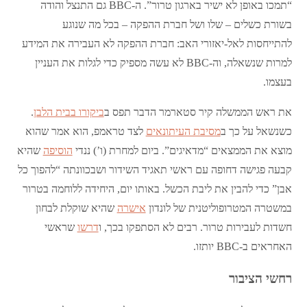
“תמכו באופן לא ישיר בארגון טרור”. ה-BBC גם התנצל והודה
בשורת כשלים – שלו ושל חברת ההפקה – בכל מה שנוגע
להתייחסות לאל-יאזורי האב: חברת ההפקה לא העבירה את המידע
למרות שנשאלה, וה-BBC לא עשה מספיק כדי לגלות את העניין
בעצמו.
את ראש הממשלה קיר סטארמר הדבר תפס ב
ביקורו בבית הלבן
.
כשנשאל על כך ב
מסיבת העיתונאים
לצד טראמפ, הוא אמר שהוא
מוצא את הממצאים “מדאיגים”. ביום למחרת (ו’) ננדי
הוסיפה
שהיא
קבעה פגישה דחופה עם ראשי תאגיד השידור ושבכוונתה “להפוך כל
אבן” כדי להבין את ליבת הכשל. באותו יום, היחידה ללוחמה בטרור
במשטרה המטרופוליטנית של לונדון
אישרה
שהיא שוקלת לבחון
חשדות לעבירות טרור. רבים לא הסתפקו בכך, ו
דרשו
שראשי
האחראים ב-BBC יותזו.
רחשי הציבור