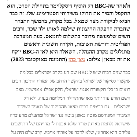
ולאחר שה-BBC רק הוסיף דיסקליימר בתחילת הסרט, הוא
התקפל והסיר את הדוקו משירותי הסטרימינג שלו. זה כבר
הביא לביקורת מצד שמאל. בכל מקרה, בהמשך התברר
שחברת ההפקה החיצונית שילמה לאותו ילד שכר, ורבים
חשים שלמעשה מדובר בתשלום לחמאס. כעת המערכת
הפוליטית דורשת תשובות, חקירה חיצונית וראשים
מתגלגלים מקרב ההנהלה. השאלה היא לאן ה-BBC ייקח
את זה מכאן | צילום:
ניצן כהן
(התמונה מאוקטובר 2023)
כבר שנים רבות שיש ל-BBC שם רע בקרב ישראלים בכל מה
שקשור לסיקור של ישראל בהקשר הרחב של המזרח התיכון. רבים
רואים בו כלי תקשורת אנטי-ישראלי, חלק אפילו אנטישמי. מצב
השם הורע עוד יותר מאז שהתחילה המלחמה בעזה. ולא רק
ישראלים – גם בריטים רבים מצאו שהסיקור של תאגיד השידור
הציבורי המפורסם מוטה באופן בוטה נגד ישראל ומתעלם מהעובדה
שישראל נלחמת בארגון טרור שלא אכפת לו מחייהם של התושבים
עליהם הוא אחראי, שלא לדבר על אזרחי אויביו. קרב שלם היה על