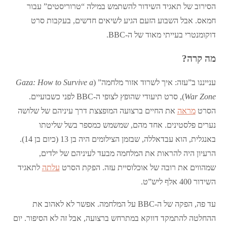
הסירוב של תאגיד השידור להשתמש במילה “טרוריסטים” עבור
חמאס. אבל השבוע הזעם הגיע לשיאים חדשים, בעקבות סרט
דוקומנטרי בעייתי מאוד של ה-BBC.
מה קרה?
ענייננו ב”עזה: איך לשרוד אזור מלחמה” (
Gaza: How to Survive a
War Zone
), סרט תיעודי שהופץ לצופי ה-BBC לפני כשבועיים.
הסרט
מראה
את החיים ברצועה המופצצת דרך עיניהם של שלושה
נערים פלסטינים. אחד מהם, שמשמש כמספר בשל שליטתו
באנגלית, הוא עבדאללה, שבזמן הצילומים היה בן 13 (כיום בן 14).
הרעיון היה להראות את המלחמה מבעד לעיניהם של ילדים,
שמהווים את רובה של אוכלוסיית עזה. הפקת הסרט
עלתה
לתאגיד
השידור 400 אלף ליש”ט.
עד פה, הפקה של ה-BBC על המלחמה. אפשר לא לאהוב את
ההחלטה להתמקד דווקא במתרחש ברצועה, אבל זה לא הסיפור. יום