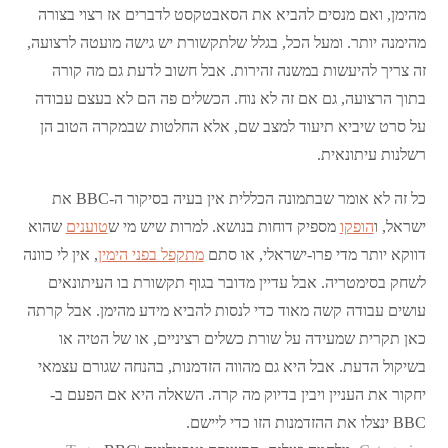
מהימן, ואם מנסים להביא את הסאבטקסט לדברים אז רצוי בצורה
מהימנה יותר. ומעל הכל, בגלל שלתקשורת יש גישה מועטה לרצועה,
זה צריך להיעשות במשנה זהירות. אבל חשוב לדעת גם מה קורה
בתוך הרצועה, גם אם זה לא נוח. הכשלים פה הם לא בעצם עבודה
על סרט שיביא תיעוד למצב שם, אלא החלטות שבמקרה הטוב הן
רשלנות עיתונאית.
כל זה לא אומר שבתמונה הכללית אין בעיה בסיקור ה-BBC את
ישראל, ו
הופקו
מספיק דוחות בנושא. למרות שיש מי ש
טוענים
שהוא
דווקא יותר מדי פרו-ישראלי, או סתם
מתקפל בפני הימין
, אין לי כוונה
לשחק בסימטריה. אבל עדיין מדובר בגוף תקשורת בו העיתונאים
עושים עבודה קשה מאוד כדי לנסות להביא מידע מהימן. אבל קרתה
כאן תקרית שמעידה על שורת כשלים רציניים, או של הטיה או
בשיקול הדעת. אבל היא גם מהווה הזדמנות, בהנחה שגורם עצמאי
יחקור את העניין ויבין בדיוק מה קרה. השאלה היא אם הפעם ב-
BBC ינצלו את ההזדמנות הזו כדי ליישם.