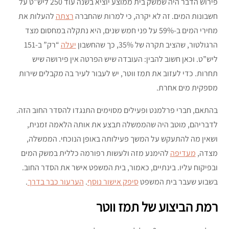
פירוש הדבר היה שמשק בית ממוצע יוציא בשנה עוד 250 ליש”ט על
חשבונות המים. זה לא יקרה, כי למרות שהחברה
רצתה
להעלות את
מחירי המים ב-59% על פני חמש שנים, היא נתקלה במחסום מצד
הרגולטור, שהציב תקרה של 35%, כך שהחשבון
יעלה
“רק” ב-151
ליש”ט. וכאן חשוב להבין: העובדה שיש הפרטה אין פירושה שיש
תחרות. כדי לעזוב את תמז ווטר, יש לעבור לעיר בה מקבלים שירות
מספקית מים אחרת.
בהתאם, חברי פרלמנט ופעילים מסוימים התנגדו להסדר החוב הזה.
לדבריהם, מוטב היה שהממשלה תבצע את אותה הלאמה זמנית,
ושאין מה להתעקש על המשך פעילותה באופן הנוכחי. הממשלה,
מצדה,
מעדיפה
להימנע מזה ולעשות רפורמה כללית במשק המים
ובפיקוח עליו. בינתיים, כאמור, בית המשפט אישר את הסדר החוב.
בשבוע שעבר בית המשפט
סיפק אישור נוסף
.
הערעור כבר בדרך
.
רמת הביצוע של תמז ווטר