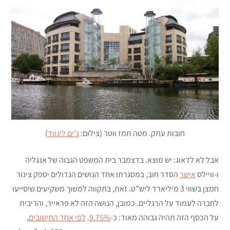
חובות עתק. מטה תמז ווטר (צילום:
ג’ים לינווד
)
אבל לא לדאוג: יש מוצא. בדצמבר בית המשפט הגבוה של אנגליה
ו-וויילס
אישר
הסדר חוב, במסגרתו אחד הנושים הגדולים יספק צינור
חמצן בשווי 3 מיליארד ליש”ט. זאת, בתקווה למשוך משקיעים שיסייעו
לחברה לעמוד על הרגליים. כמובן, הנושה הזה לא פראייר, והריבית
על הכסף הזה תהיה גבוהה מאוד: כ-
9.75%
.
לפי אחד החישובים
,