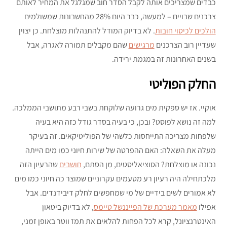
כבדים שמצריכים אותה לקבל הסדר חוב שמגלגל את המחיר לאותם
צרכנים שבויים – למעשה, כבר היום 28% מהחשבונות שמשולמים
הולכים לכיסוי חובות
. לא בדיוק המודל להתנהלות מוצלחת. כן יצוין
שעדיין רוב הצרכנים
מרגישים
שהם מקבלים תמורה לאגרה, אבל
בשנים האחרונות זה במגמת ירידה.
החלק הפוליטי
אוקיי. אז יש ספקית מים גרועה שלוקחת בשבי רבע מתושבי הממלכה.
למה זה נושא לפוסט? ובכן, כי בעיה בסדר גודל כזה היא בעיה
שלפחות מצריכה התייחסות כלשהי של הפוליטיקאים. זה בעיקר
מעלה את השאלה: האם ההפרטה של שירות חיוני כמו מים הייתה
נכונה או מוצלחת? הסוציאליסטים, מן הסתם,
חושבים
שהרעיון הזה
מלכתחילה היה רעיון רע מטעמים עקרוניים שמוצר כה חיוני כמו מים
לא אמורים לשים בידיים של מי שמחפשים לחלק דיבידנדים. אבל
אפילו
מאמר מערכת של הפייננשל טיימס
, לא בדיוק ביטאון
האינטרנציונל, קרא לכל הפחות להלאים את תמז ווטר באופן זמני,