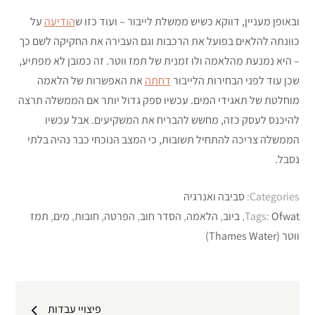
ובאופן מעניין, דווקא כשיש ממשלת לייבור – ועוד כזו ש
הודיעה
על
כוונתה להלאים בפועל את הרכבות וגם העבירה את החקיקה לשם כך
– היא נמנעת מהלאמה ולו זמנית של תמז ווטר. זה כמובן לא מפתיע,
שכן עוד לפני הבחירות הלייבור
דחתה
את האפשרות של הלאמה
מוחלטת של תאגידי המים. עכשיו ספק גדול יותר אם הממשלה תרצה
להיכנס לעסק כזה, מחשש להבריח את המשקיעים. אבל עכשיו
הממשלה צריכה להתחיל תשובות, כי המצב הנוכחי כבר נהיה בלתי
נסבל.
Categories:
סביבה ואנרגיה
Ofwat
Tags:
,
ביוב
,
הלאמה
,
הסדר חוב
,
הפרטה
,
חובות
,
מים
,
תמז
ווטר (Thames Water)
ניווט
פיצויי עבדות