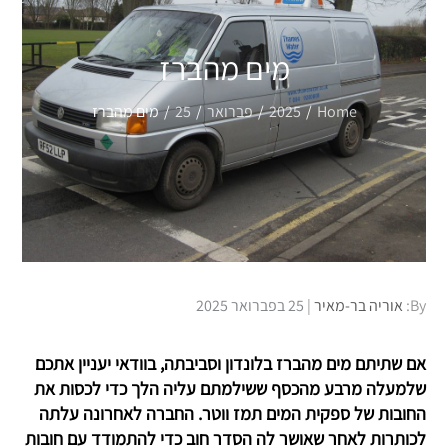
מים מהברז
Home
2025
פברואר
25
מים מהברז
Posted
By:
אוריה בר-מאיר
25 בפברואר 2025
on
אם שתיתם מים מהברז בלונדון וסביבתה, בוודאי יעניין אתכם
שלמעלה מרבע מהכסף ששילמתם עליה הלך כדי לכסות את
החובות של ספקית המים תמז ווטר. החברה לאחרונה עלתה
לכותרות לאחר שאושר לה הסדר חוב כדי להתמודד עם חובות