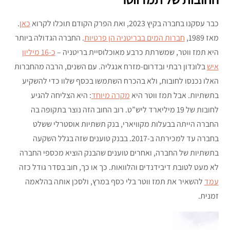
כבר עסקנו בחברה בקיץ 2023, ואת הפרק הקודם תוכלו לקרוא
כאן
.
מאז 1989,
חברות המים בבריטניה הן פרטיות
. החברה הגדולה ביותר
היא תמז ווטר, שמשרתת כרבע מאוכלוסיית בריטניה –
כ-16 מיליון
איש
בלונדון רבתי ובדרום-מזרח אנגליה. עם השנים, הרבה מהחברות
האלו נכנסו לחובות, ולא בהכרח השתמשו בכסף שלוו כדי להשקיע
בתשתיות. אבל תמז ווטר היא
מקרה מיוחד
: היא הצליחה להגיע
לחובות של 19 מיליארד ליש”ט. רוב החוב הזה נוצר בתקופה בה
החברה הייתה בבעלות מקוויארי, בנק תשתיות אוסטרלי ששלט
בחברה עד למכירתה ב-2017. בבנק טוענים שזה בגלל השקעה
בתשתיות של החברה, ואחרים טוענים שהבנק הוציא מכספי החברה
לא מעט לטובת דיבידנדים והלוואות. כך או כך, חוב בסדר גודל כזה
עמד
להשאיר את תמז ווטר בלי כסף במרץ, ולסכן אותה בהלאמה
זמנית.