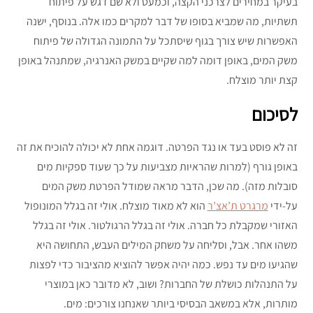
בעיקר במחירים לצרכני הקצה, וכמעט ולא שם דגש על פיתוח
תשתיות, מה שמביא בסופו של דבר למקרים כמו אלה. בנוסף, ישנה
האפשרות שיש צורך בגוף שיסתכל על התמונה הגדולה של פיתוח
משק המים, באופן דומה למה שקיים במשק האנרגיה, שמתנהל באופן
קצת יותר מוצלח.
לסיכום
זה לא פוסט בעד או נגד הפרטה. דוגמה אחת לא יכולה להוכיח את זה
באופן גורף (למרות שהראיות מצביעות על כך שעוד ספקיות מים
סובלות מזה). מה שכן, הדבר מראה שמודל הפרטת משק המים
על-ידי
מרגרט ת’אצ’ר
הוא לא מאוד מוצלח. אולי זה בגלל המונופול
האזורי שמקבלת כל חברה. אולי זה בגלל הרגולטור. אולי זה בגלל
משהו אחר. אבל, וסליחה על משחק המילים העבש, התחושה היא
שהגיעו מים עד נפש. כמה יהיה אפשר להוציא מהציבור כדי לפצות
על התנהלות כושלת של החברות? ושוב, לא מדובר כאן במוצרי
מותרות, אלא במשאב הבסיסי ביותר שאנחנו צורכים: מים.