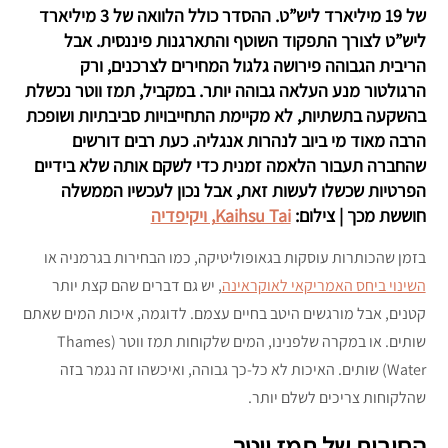
של 19 מיליארד ליש”ט. ההסדר כולל הלוואה של 3 מיליארד
ליש”ט לצורך התפקוד השוטף והתארגנות פיננסית. אבל
הריבית הגבוהה פירושה גלגול המחירים לצרכנים, ורק
הרגולטור מנע העלאה גבוהה יותר. במקביל, תמז ווטר נכשלת
בהשקעה בתשתיות, לא מקיימת התחייבויות סביבתיות ושופכת
הרבה מאוד מי ביוב לנהרות אנגליה. כעת רבים דורשים
שהחברה תעבור הלאמה זמנית כדי לשקם אותה שלא בידיים
הפרטיות שכשלו לעשות זאת, אבל נכון לעכשיו הממשלה
חוששת מכך | צילום:
Kaihsu Tai, ויקיפדיה
בזמן שהכותרות עוסקות בגאופוליטיקה, כמו הבחירות בגרמניה או
השינוי ביחס האמריקאי לאוקראינה
, יש גם דברים שהם קצת יותר
קטנים, אבל מורגשים היטב בחיים עצמם. לדוגמה, איכות המים שאתם
שותים. או במקרה שלפנינו, המים שלקוחות תמז ווטר (Thames
Water) שותים. האיכות לא כל-כך גבוהה, ואיכשהו זה נגמר בזה
שהלקוחות צריכים לשלם יותר.
החובות של תמז ווטר