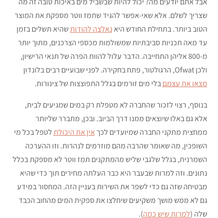
אבל אתם יודעים מה? יכול להיות שבשביל מים באיכות טובה זה מה
שצריך לשלם. אלא שאי-אפשר להגיד שתמז ווטר מספקת את המוצר
הטוב ביותר. בתחילת החודש היא
נאלצה להודות
שהיא תשלים בזמן
עד מאה תכניות סביבתיות שמשולמות מכספי הצרכנים, מתוך יותר
מ-800 אליהן התחייבה. הדבר עלול להוות הפרה של תנאי הרישיון,
ולכן Ofwat, הרגולטור, פתח בחקירה. לפני שבועיים רבים בלונדון
מצאו את עצמם
בלי מים זורמים בגלל התפוצצות של צינורות.
בנוסף, רצוי לזכור שהחברה לא מטפלת רק במים שמגיעים לבית,
אלא גם באלו שיוצאים ממנו דרך הביוב. ובכן, מתברר שליותר
ממחצית מתקני החברה שמיועדים לכך
אין את היכולת
לטפל בכל מי
השופכין, מה שאומר שהרבה מהם מוזרמים לנהרות. וזו ההערכה
השמרנית, בגלל שלגבי שליש מהמתקנים תמז ווטר לא מספקת בכלל
נתונים. וזה למרות שבעבר היא כבר העלתה מחירים תוך כדי שהיא
מבטיחה שזה גם כדי לשפר את השירות בעניין הזה. המחסור במידע
גם לא ממש מושך משקיעים שיחלצו את ספקית המים מהחוב הכבד
שלה (
למרות שיש כמה
).