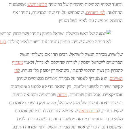
ובוועד שליחי הקהילות היהודית של בריטניה
הביעו חשש
ממשמעות
ההחלטה.
לפי דיווחים
, שהוכחשו על-ידי שתי המדינות, נתניהו אף
התחמק מפגישה עם לאמי בשל העניין.
לא הייתה פגישה שנייה. בנימין נתניהו עם דייוויד לאמי (צילום:
בן 
שלישית, מכירת הנשק לישראל. רבים תהו אם משלוחי הנשק
הבריטיים לישראל ייפסקו, למרות שהיקפם לא גדול, ולאמי
מעדיף
להבחין בין נשק התקפי להגנתי, כשהאחרון יסופק בלי בעיות.
לפי
הטיימס
, הוא מעדיף לאסור על מכירת מוצרים ספציפיים שניתן
לקשר ישירות לפשעי מלחמה, בין השאר כדי לא לפגוע באינטרסים
אמריקאיים. אבל בזמן שמחכים,
מדווח
שבריטניה מקפיאה בחינת
בקשות ייצוא חדשות של נשק לישראל, מה שחלק חושבים לאמברגו
שקט. ועדיין, ל
רבים נראה
שהממשלה צריכה להכריז על אמברגו
מלא: עובד התפטר במחאה ממשרד החוץ, הוגשה עתירה לבית
המשפט הגבוה כדי שיאסור על מכירת הנשק, ולפי המדווח התובע