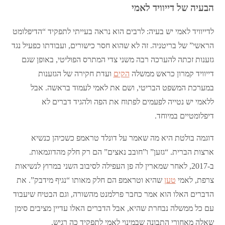
הבעיה של דייוויד לאמי
לדייוויד לאמי יש בעיה: לרבים הוא נראה בעייתי לתפקיד “הדיפלומט
הראשי” של בריטניה. זה לא שהוא חסר כישורים, ועבודתו כפעיל נגד
גזענות זכתה להערכה רבה משני צדי המתרס הפוליטי, באופן שגם
דייוויד קמרון כראש ממשלה
הקים
ועדת חקירה של הגזענות
במערכת המשפט הבריטי, ושם את לאמי לעמוד בראשה. אבל
ללאמי יש נטייה לפעמים לפתוח את הפה ולהגיד דברים לא
דיפלומטיים במיוחד.
דוגמה בולטת היא מה שאמר על דונלד טראמפ כשכיהן כנשיא
ארצות הברית. “גזען” ו”חובב נאצים” הם רק חלק מהדוגמאות.
ב-2017, לאחר שמארין לה פן העפילה לסיבוב השני במרוץ לנשיאות
צרפת, לאמי
טען
שהיא וטראמפ הם חלק מאותו “נגיף מידבק”. את
הדברים האלו הוא אמר כחבר פרלמנט מהשורה, וגם הבטיח שיעבוד
עם כל ממשלה נבחרת שהיא, אבל הדברים האלו עדיין מציבים סימן
שאלה מאחורי התבונה שבמינוי לאמי לתפקיד כה רגיש.