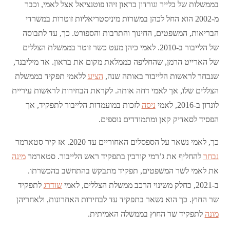
בממשלות של בלייר וגורדון בראון זיהו פוטנציאל אצל לאמי, וכבר
מ-2002 הוא החל לכהן במשרות מיניסטריאליות זוטרות במשרדי
הבריאות, המשפטים, החינוך והתרבות והספורט. כך, עד לתבוסה
של הלייבור ב-2010. לאמי כיהן מעט כשר זוטר בממשלת הצללים
של הארייט הרמן, שהחליפה כממלאת מקום את בראון. אד מיליבנד,
שנבחר לראשות הלייבור באותה שנה,
הציע
ללאמי תפקיד בממשלת
הצללים שלו, אך לאמי דחה אותה. לקראת הבחירות לראשות עיריית
לונדון ב-2016, לאמי
ניסה
לזכות במועמדות הלייבור לתפקיד, אך
הפסיד לסאדיק קאן ומתמודדים נוספים.
כך, לאמי נשאר על הספסלים האחוריים עד 2020. אז קיר סטארמר
נבחר
להחליף את ג’רמי קורבין בתפקיד ראש הלייבור. סטארמר
מינה
את לאמי לשר המשפטים, תפקיד מתבקש בהתחשב בהכשרתו.
ב-2021, כחלק משינוי הרכב ממשלת הצללים, לאמי
שודרג
לתפקיד
שר החוץ. כך הוא נשאר בתפקיד עד לבחירות האחרונות, ולאחריהן
מונה
לתפקיד שר החוץ בממשלה האמיתית.