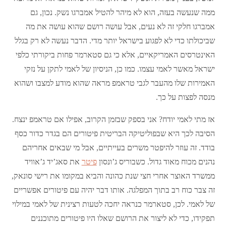
ממה שנעשה בעזה, הוא לא מיהר להטיל אמברגו נשק. נכון, גם
אמברגו חלקי זה לא נעים, אבל עושה רושם שהוא עושה את מה
שביכולתו כדי לא לפגוע בישראל יותר מדי. הדבר נעשה לא רק בגלל
האינטרסים האמריקאיים, אלא כי גם סטארמר פחות ביקורתי כלפי
ישראל מאשר לאמי עצמו. כמו כן, הניסיון של לאמי לתקן על נזקי
האמירות שלו מהעבר לגבי טראמפ מראה שהוא מודע למצבו ושהוא
מנסה לפצות על כך.
אז מתי לאמי יודח? אני בספק שבזמן הקרוב, אפילו אם טראמפ ינצח.
הסיבה לכך היא שבפוליטיקה הבריטית פיטורים הם בגדר כדור כסף
בודד. זה עוזר להיפטר משרים בעייתיים, אבל מי שבאים אחריהם
נהנים מכוח מאוד גדול. כשבוריס ג’ונסון
פיטר
את סאג’יד ג’אוויד
ממשרד האוצר אחרי חצי שנת כהונה והביא במקומו את רישי סונאק,
זה צבר כוח רב בתוך המפלגה. אותו דבר יהיה עם פיטורים אפשריים
של לאמי. לכן, סטארמר כנראה יחכה לטעות רצינית של לאמי במילוי
תפקידו, כדי לא ליצור את הרושם שאלו היו פיטורים מתוכננים