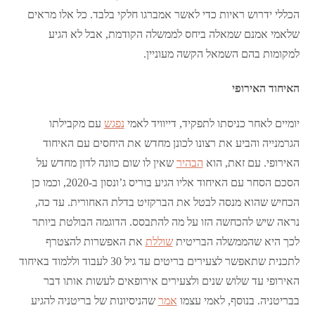
הכללי ידרוש ראיות כדי לאשר אמברגו חלקי בלבד. כל אלו מראים
שלאמי אמנם שמאלה ביחס לממשלה הקודמת, אבל לא הגיע
למקומות בהם השמאל הקשה מעוניין.
האיחוד האירופי
יומיים לאחר כניסתו לתפקיד, דייוויד לאמי
נפגש
עם מקבילתו
הגרמנייה והביע את רצונו לכונן מחדש את היחסים עם האיחוד
האירופי. עם זאת, הוא
הבהיר
שאין לו שום כוונה לדון מחדש על
הסכם הסחר עם האיחוד אליו הגיע בוריס ג’ונסון ב-2020, וכמו כן
הכחיש שהוא מנסה לבטל את הברקזיט בדלת האחורית. עד כה,
נראה שיש להכחשה הזו על מה להתבסס. הדוגמה הבולטת ביותר
לכך היא שהממשלה הבריטית
שוללת
את האפשרות להצטרף
לתכנית שתאפשר לצעירים בריטים עד גיל 30 לעבוד וללמוד באיחוד
האירופי עד שלוש שנים ולצעירים אירופאים לעשות אותו דבר
בבריטניה. בנוסף, לאמי עצמו
אמר
שהניסיונות של בריטניה להגיע