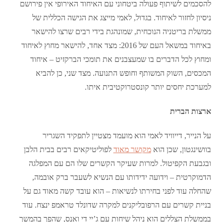
להסכמים לשיתוף פעולה ביטחוני עם האיחוד האירופי אין פירושם
ניסיון לחזור לאיחוד. בגדול, לאמי מייצג את הגישה הכללית של
ממשלת בריטניה הנוכחית, שמונהגת בידי רבים שרצו להישאר
באיחוד במשאל העם של 2016: מצד אחד, להישאר מחוץ לאיחוד
ומחוץ לכל הדברים בו שמעצבנים את תומכי הברקזיט – איחוד
המכסים, השוק המשותף וחופש התנועה. מצד שני, כן להביא
למערכת יחסים יותר קונסטרוקטיבית איתו.
ארצות הברית
על הנייר, דייוויד לאמי הוא מועמד מצטיין לתפקיד השגריר
בוושינגטון, שכן הוא
מקושר מאוד
לפוליטיקאים רבים בבית הלבן
ובגבעת הקפיטול. למרות שעיקר הקשרים שלו הם עם המפלגה
הדמוקרטית – וידועה ידידותו עם הנשיא לשעבר ברק אובמה,
שהחלה עוד לפני בחירתו לנשיאות – הוא עובד קשה מאוד גם על
בניית קשרים עם הרפובליקנים למקרה שדונלד טראמפ ינצח. עוד
בממשלת הצללים הוא ניהל שיחות עם ג’יי די ואנס, שהפך בהמשך