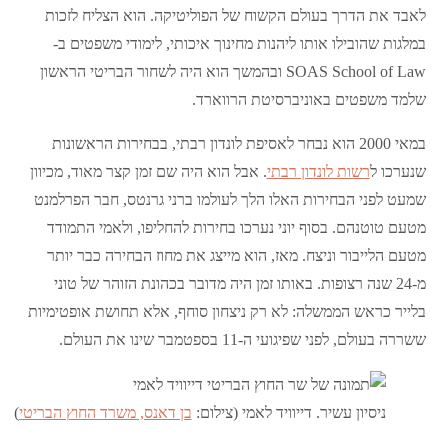
לאבד את הדרך בעולם הקשוח של הפוליטיקה. הוא הצליח לזכות
במלגות שהובילו אותו ליהנות מחינוך איכותי, לימודי משפטים ב-
SOAS School of Law ובהמשך הוא היה לשחור הבריטי הראשון
שלמד משפטים באוניברסיטת הרווארד.
במאי 2000 הוא נבחר לאסיפת לונדון רבתי, בבחירות הראשונות
שנערכו ל
רשות לונדון רבתי
. אבל הוא היה שם זמן קצר מאוד, מכיוון
שמעט לפני הבחירות האלו הלך לעולמו ברני גרנטס, חבר הפרלמנט
מטעם טוטנהם. בסוף יוני נערכו בחירות להחליפו, ולאמי התמודד
מטעם הלייבור וניצח. מאז, הוא מייצג את מחוז הבחירה כבר יותר
מ-24 שנה רצופות. באותו זמן היה מדובר בכהונת הזוהר של טוני
בלייר כראש הממשלה: לא רק ניצחון סוחף, אלא תחושת אופטימיות
ששררה בעולם, לפני שפיגועי ה-11 בספטמבר שינו את העולם.
ניסיון עשיר. דייוויד לאמי (צילום:
בן דאנס, משרד החוץ הבריטי
)