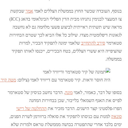
בנוסף, העובדה שכשר החוץ בממשלת הצללים לאמי
אמר
שבקשת
צו המעצר לבנימין נתניהו מבית הדין הפלילי הבינלאומי בהאג (ICC)
מראה שיש תשתית ראייתית לביצוע פשעי מלחמה גם לא נחשבה
לגאונות דיפלומטית מצדו. שילוב כל אלו הביא לכך שטרם הבחירות
סטארמר
סירב להתחייב
שלאמי ימונה לתפקיד הבכיר, למרות
שהציפייה היא ששרי הצללים, בטח הבכירים, ייכנסו לאותו תפקיד
בממשלה.
היה חוסר ודאות. קיר סטארמר עם דייוויד לאמי (צילום:
מטה קיר 
בסופו של דבר, כאמור, לאמי
מונה
. הדבר נחשב כניסיון של סטארמר
לפייס את האגף השמאלי בלייבור, שכן בבחירות המחנה
הפרו-פלסטיני קצר הישגים. הדבר מזכיר את
ההחלטה של רישי
סונאק
למנות עם כניסתו לתפקיד את סואלה ברוורמן לשרת הפנים,
ימים בלבד אחרי שהתפטרה בבושה מממשלת טראס ולמרות שלא