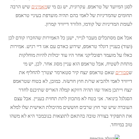
לסגן המיועד של טראמפ. עקרונית, יש גם מי ש
מאמינים
שיש הרבה
תחומים שהמדיניות של לאמי בהם תהיה מועדפת בעיניי טראמפ
לעומת המדיניות של קודמו, הלורד דייוויד קמרון.
אבל אם מסתכלים מעבר לנייר, ישנן כל האמירות שהוזכרו קודם לכן
(ועוד) בעניין דונלד טראמפ, שידוע כאדם עם אגו דיי רגיש. אמירות
כאלו על מועמד רפובליקני אחר היו עוד יכולות להיות מוחלקות
מתחת לשטיח, אבל טראמפ הוא עניין מסוג אחר. לכן, יש מי
ש
סבורים
שאם טראמפ ינצח קיר סטארמר יצטרך להחליף את
דייוויד לאמי ולהביא שר/ת חוץ חדש/ה. כמובן, לא בטוח שטראמפ
ינצח וייתכן מאוד שזו תהיה דווקא קמלה האריס שתיכנס לחדר
הסגלגל בינואר. אני בטח לא מתכוון לתת תחזית בעניין. אבל עצם
העובדה שיש שר חוץ שרבים חוששים מהיכולת האישית שלו למלא
את התפקיד בצורה טובה בהתאם לתוצאות בנובמבר היא לא משהו
טוב במיוחד.