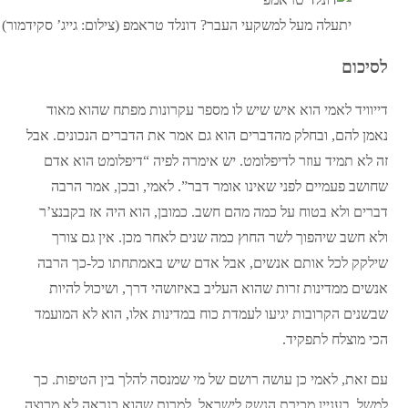
יתעלה מעל למשקעי העבר? דונלד טראמפ (צילום: גייג’ סקידמור)
לסיכום
דייוויד לאמי הוא איש שיש לו מספר עקרונות מפתח שהוא מאוד
נאמן להם, ובחלק מהדברים הוא גם אמר את הדברים הנכונים. אבל
זה לא תמיד עוזר לדיפלומט. יש אימרה לפיה “דיפלומט הוא אדם
שחושב פעמיים לפני שאינו אומר דבר”. לאמי, ובכן, אמר הרבה
דברים ולא בטוח על כמה מהם חשב. כמובן, הוא היה אז בקבנצ’ר
ולא חשב שיהפוך לשר החוץ כמה שנים לאחר מכן. אין גם צורך
שילקק לכל אותם אנשים, אבל אדם שיש באמתחתו כל-כך הרבה
אנשים ממדינות זרות שהוא העליב באיזושהי דרך, ושיכול להיות
שבשנים הקרובות יגיעו לעמדת כוח במדינות אלו, הוא לא המועמד
הכי מוצלח לתפקיד.
עם זאת, לאמי כן עושה רושם של מי שמנסה להלך בין הטיפות. כך
למשל, בעניין מכירת הנשק לישראל, למרות שהוא כנראה לא מרוצה