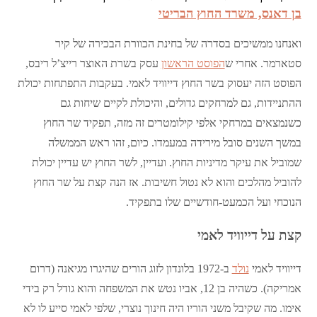
בן דאנס, משרד החוץ הבריטי
ואנחנו ממשיכים בסדרה של בחינת הכוורת הבכירה של קיר
סטארמר. אחרי ש
הפוסט הראשון
עסק בשרת האוצר רייצ’ל ריבס,
הפוסט הזה יעסוק בשר החוץ דייוויד לאמי. בעקבות התפתחות יכולת
ההתניידות, גם למרחקים גדולים, והיכולת לקיים שיחות גם
כשנמצאים במרחקי אלפי קילומטרים זה מזה, תפקיד שר החוץ
במשך השנים סובל מירידה במעמדו. כיום, זהו ראש הממשלה
שמוביל את עיקר מדיניות החוץ. ועדיין, לשר החוץ יש עדיין יכולת
להוביל מהלכים והוא לא נטול חשיבות. אז הנה קצת על שר החוץ
הנוכחי ועל הכמעט-חודשיים שלו בתפקיד.
קצת על דייוויד לאמי
דייוויד לאמי
נולד
ב-1972 בלונדון לזוג הורים שהיגרו מגיאנה (דרום
אמריקה). כשהיה בן 12, אביו נטש את המשפחה והוא גודל רק בידי
אימו. מה שקיבל משני הוריו היה חינוך נוצרי, שלפי לאמי סייע לו לא