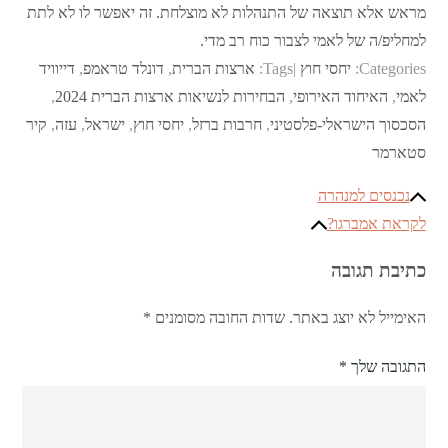
מראש אלא תוצאה של התנהלות לא מוצלחת. זה יאפשר לו לא לתת
למחליפ/ה של לאמי לצבור כוח רב מדי.
Categories:
יחסי חוץ
Tags:
ארצות הברית
,
דונלד טראמפ
,
דייוויד
לאמי
,
האיחוד האירופי
,
הבחירות לנשיאות ארצות הברית 2024
,
הסכסוך הישראלי-פלסטיני
,
חרבות ברזל
,
יחסי חוץ
,
ישראל
,
עזה
,
קיר
סטארמר
ניווט
נכנסים למנהרה
לקראת אמברגו?
כתיבת תגובה
האימייל לא יוצג באתר.
שדות החובה מסומנים
*
התגובה שלך
*