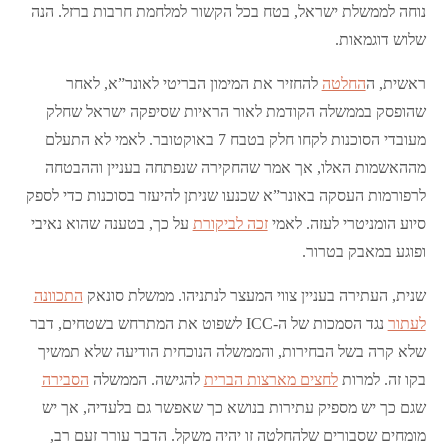
נוחה לממשלת ישראל, בטח בכל הקשור למלחמת חרבות ברזל. הנה
שלוש דוגמאות.
ראשית, ה
החלטה
להחזיר את המימון הבריטי לאונר”א, לאחר
שהופסק בממשלה הקודמת לאור הראיות שסיפקה ישראל שחלק
מעובדי הסוכנות לקחו חלק בטבח 7 באוקטובר. לאמי לא התעלם
מההאשמות האלו, אך אמר שהחקירה שנפתחה בעניין וההבטחה
לרפורמות העסקה באונר”א שכנעו שניתן להיעזר בסוכנות כדי לספק
סיוע הומניטרי לעזה. לאמי
זכה לביקורת
על כך, בטענה שהוא נאיבי
ופוגע במאבק בטרור.
שנית, העתירה בעניין צווי המעצר לנתניהו. ממשלת סונאק
התכוונה
לעתור
נגד הסמכות של ה-ICC לשפוט את המתרחש בשטחים, דבר
שלא קרה בשל הבחירות, והממשלה הנוכחית הודיעה שלא תמשיך
בקו זה. למרות
לחצים מארצות הברית
להגישה. הממשלה
הסבירה
שגם כך יש מספיק עתירות בנושא כך שאפשר גם בלעדיה, אך יש
מומחים שסבורים שלהחלטה זו יהיה משקל. הדבר עורר זעם רב,