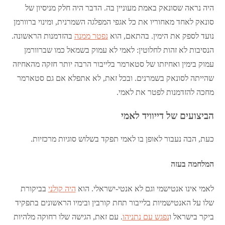
היה נראה שסונאק באמת מעוניין בה. הדבר היה חלק מניסיון של
סונאק לאחד מאחוריו את כל אגפי המפלגה השמרנית, ומינוי ברוורמן
נועד לספק את הימין. בהתאם, הוא
נפטר ממנה
בהזדמנות הראשונה.
הנסיבות לא זהות לחלוטין: לאמי לא עמוק בשמאל כמו שברוורמן
עמוק בימין ואחיזתו של סטארמר בלייבור הרבה יותר חזקה מהאחיזה
שהייתה לסונאק בשמרנים. ובכל זאת, לא אתפלא אם גם סטארמר
מחכה להזדמנות לפטר את לאמי.
הביצועים של דייוויד לאמי
כעת, הבה נעבור לאופן בו לאמי תפקד בשלוש סוגיות מרכזיות.
המלחמה בעזה
לאמי אינו אנטישמי וגם לא אנטי-ישראלי. הוא
היה קולני
בביקורת
שלו על האנטישמיות בלייבור תחת קורבין ובימיו הראשונים בתפקיד
ביקר בישראל ו
נפגש עם נתניהו
. עם זאת, הגישה שלו רחוקה מלהיות