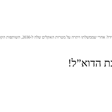
 האקלים שלה ל-2030, השותפות הקואליציונית בין ה-SNP לירוקים החלה להתערער. …
ת הדוא”ל!