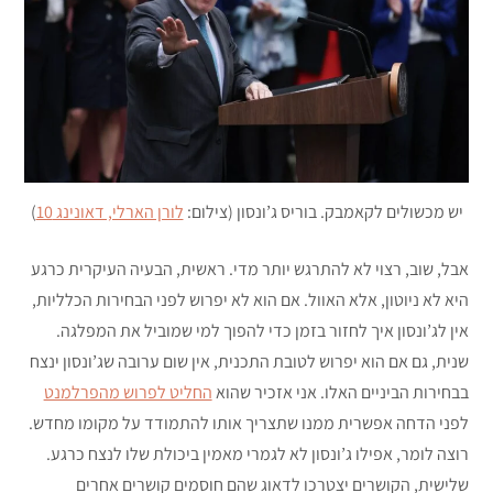
יש מכשולים לקאמבק. בוריס ג’ונסון (צילום:
לורן הארלי, דאונינג 10
)
אבל, שוב, רצוי לא להתרגש יותר מדי. ראשית, הבעיה העיקרית כרגע
היא לא ניוטון, אלא האוול. אם הוא לא יפרוש לפני הבחירות הכלליות,
אין לג’ונסון איך לחזור בזמן כדי להפוך למי שמוביל את המפלגה.
שנית, גם אם הוא יפרוש לטובת התכנית, אין שום ערובה שג’ונסון ינצח
בבחירות הביניים האלו. אני אזכיר שהוא
החליט לפרוש מהפרלמנט
לפני הדחה אפשרית ממנו שתצריך אותו להתמודד על מקומו מחדש.
רוצה לומר, אפילו ג’ונסון לא לגמרי מאמין ביכולת שלו לנצח כרגע.
שלישית, הקושרים יצטרכו לדאוג שהם חוסמים קושרים אחרים