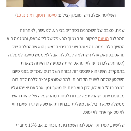
השליטה אצלו. רישי סונאק (צילום:
סיימון דוסון, דאונינג 10
)
שנית, מצבם של השמרנים בסקרים בכי רע. למעשה, לאחרונה
המפלגה
הגיעה
למקום יותר נמוך מהשפל של ליז טראס, והמגמה היא
המשך כלפי מטה. זה אומר שני דברים: הראשון הוא שההחלפה של
טראס בסונאק אולי השתלמה לכלכלה, אבל לא ממש סייעה למפלגה
(למרות שלכו תדעו לאן טראס הייתה מגיעה לו הייתה נשארת
בתפקיד). השני הוא שבסבירות גבוהה השמרנים עומדים בפני סיום
השלטון שלהם לשנים הקרובות. למה שסונאק ירצה ללכת לבחירות
במצב כזה? הוא לא, לכן הוא בינתיים מושך זמן, אבל אם יאיימו עליו
מבפנים ייתכן שהוא ירצה לברוח לפחות מההשפלה של להיות ראש
ממשלה שלא הוביל את מפלגתו בבחירות, או שפשוט יגיד שאם הוא
לא טס אף אחד לא יטוס.
שלישית, לפי חוקי המפלגה השמרנית הנוכחיים, אם 15% מחברי