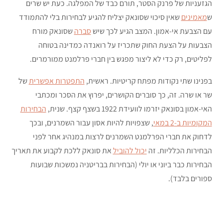
הגזעניות של פרנק הסטר, תורם כבד של המפלגה. כעת יש שרים
ש
מאמינים
שאין סיכוי שסונאק יצליח להגיע לבחירות בלי להתמודד
עם הצבעת אי-אמון. המצב הגיע לכך שיש
סברה
שסונאק מורח
הצבעות על הצעת החוק שתכריז על רואנדה כמדינה בטוחה
לפליטים, רק כדי לא ליצור מפגש בין חברי פרלמנט ממורמרים.
בפנינו שתי נקודות מפתח קריטיות. ראשית,
התפטרות אפשרית
של
שר או שרה. זה, כך סוברים הקושרים, יפרוץ את הסכר ומכתבי
האי-אמון בסונאק יזרמו לוועידת 1922 בשצף קצף. שנית,
הבחירות
המקומיות ב-2 במאי
, שצפויות להיות אסון עבור השמרנים, ובכך
לדחוק את חברי הפרלמנט השמרנים לרצות במנהיג אחר לפני
הבחירות הכלליות. זה
יכול להוביל
את סונאק ללכת לקבוע את תאריך
הבחירות כבר ביוני או יולי (הבחירות בבריטניה נמשכות שבועות
ספורים בלבד).