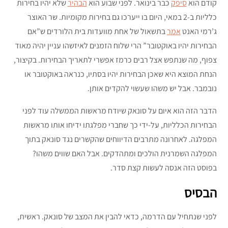
קודם הוא
סיפק
כבר בינואר. לפני שבוע הוא
הבהיר
שלא יהיו בחירות
כלליות ב-2 במאי, היום בו ייערכו גם בחירות מקומיות. שר האוצר
ג’רמי האנט
אמר
בתשאול של אחת מוועדות בית הלורדים ש”אם
הבחירות יהיו באוקטובר” הרי שלוח הזמנים לאיזשהו עניין יהיה מאוד
צפוף, מה שנתפש אצל רבים כרמז אפשרי לתאריך הבחירות. בקיצור,
הנחת המוצא היא שאכן הבחירות יהיו בסתיו, כנראה באוקטובר או
נובמבר. אבל יש משהו שעשוי להקדים אותן.
הדבר הזה הוא איום על סונאק שיודח מראשות הממשלה עוד לפני
הבחירות הכלליות, על-ידי כך שחברי מפלגתו ידיחו אותו מראשות
המפלגה. לאחרונה מתרבים הדיווחים שהקשרים נגד סונאק בתוך
המפלגה השמרנית הולכים ומתהדקים. אבל האם שווים משהו?
בפוסט הזה אנסה לעשות קצת סדר.
הבסיס
לפני שנתחיל עם הדרמה, כדאי להבין את המצב של סונאק. ראשית,