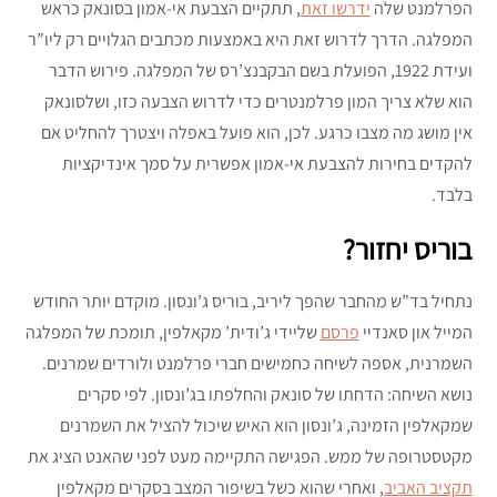
הפרלמנט שלה
ידרשו זאת
, תתקיים הצבעת אי-אמון בסונאק כראש
המפלגה. הדרך לדרוש זאת היא באמצעות מכתבים הגלויים רק ליו”ר
ועידת 1922, הפועלת בשם הבקבנצ’רס של המפלגה. פירוש הדבר
הוא שלא צריך המון פרלמנטרים כדי לדרוש הצבעה כזו, ושלסונאק
אין מושג מה מצבו כרגע. לכן, הוא פועל באפלה ויצטרך להחליט אם
להקדים בחירות להצבעת אי-אמון אפשרית על סמך אינדיקציות
בלבד.
בוריס יחזור?
נתחיל בד”ש מהחבר שהפך ליריב, בוריס ג’ונסון. מוקדם יותר החודש
המייל און סאנדיי
פרסם
שליידי ג’ודית’ מקאלפין, תומכת של המפלגה
השמרנית, אספה לשיחה כחמישים חברי פרלמנט ולורדים שמרנים.
נושא השיחה: הדחתו של סונאק והחלפתו בג’ונסון. לפי סקרים
שמקאלפין הזמינה, ג’ונסון הוא האיש שיכול להציל את השמרנים
מקטסטרופה של ממש. הפגישה התקיימה מעט לפני שהאנט הציג את
תקציב האביב
, ואחרי שהוא כשל בשיפור המצב בסקרים מקאלפין