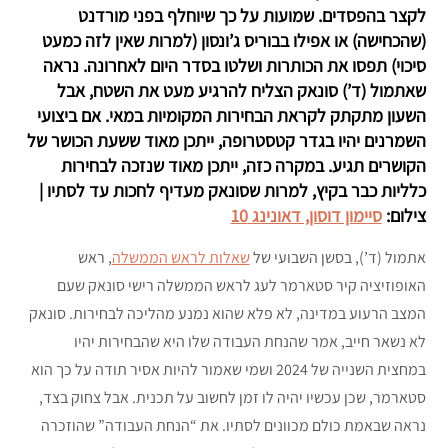
לקצר בהפסדים. שמועות על כך שיוחלף בפני מורדנט
(שהכחישה) או אפילו בבוריס ג’ונסון (למרות שאין לזה כמעט
סיכוי) תפסו את הכותרות ושלטו בסדר היום לאחרונה. נראה
שאתמול (ד’) סונאק הצליח להרגיע מעט את השטח, אבל
השעון מתקתק לקראת הבחירות המקומיות במאי. אם ביצועי
השמרנים יהיו בגדר קטסטרופה, ייתכן מאוד ששעת הכושר של
הקושרים תגיע. במקרה כזה, ייתכן מאוד שנזכה לבחירות
כלליות כבר בקיץ, למרות שסונאק מעדיף לחכות עד לסתיו |
צילום:
סיימון דוסון, דאונינג 10
אתמול (ד’), בסשן השבועי של
שאלות לראש הממשלה
, ראש
האופוזיציה קיר סטארמר לעג לראש הממשלה רישי סונאק שעם
המצב הרעוע במדינה, לא פלא שהוא נמנע מהליכה לבחירות. סונאק
לא נשאר חייב, אמר שהנחת העבודה שלו היא שהבחירות יהיו
במחצית השנייה של 2024 ושמי שאמור להיות אסיר תודה על כך הוא
סטארמר, שכן עכשיו יהיה לו זמן לחשוב על תכנית. אבל צחוק בצד,
נראה שבאמת כולם מכוונים לסתיו. את “הנחת העבודה” שהוזכרה