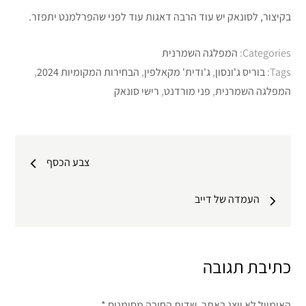
בקיצור, לסונאק יש עוד הרבה דאגות עוד לפני שהפרלמנט יתפזר.
Categories:
המפלגה השמרנית
Tags:
בוריס ג'ונסון
,
ג'ודית' מקאלפין
,
הבחירות המקומיות 2024
,
המפלגה השמרנית
,
פני מורדנט
,
רישי סונאק
ניווט
צבע הכסף
העמדה של דייב
כתיבת תגובה
האימייל לא יוצג באתר.
שדות החובה מסומנים
*