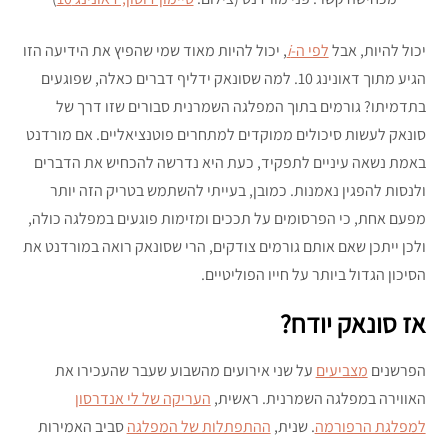
יכול להיות, אבל
לפי ה-
i
, יכול להיות מאוד שמי שהפיץ את הידיעה הזו
הגיע מתוך דאונינג 10. למה שסונאק ידליף דברים כאלה, שפוגעים
בתדמיתו? גורמים בתוך המפלגה השמרנית סבורים שזו דרך של
סונאק לעשות סיכולים ממוקדים למתחרים פוטנציאליים. אם מורדנט
באמת נשאה עיניים לתפקיד, כעת היא נדרשה להכחיש את הדברים
ולנסות להפגין נאמנות. כמובן, בעייתי להשתמש בטריק הזה יותר
מפעם אחת, כי הפרסומים על תככים ומזימות פוגעים במפלגה כולה,
ולכן ייתכן שאם אותם גורמים צודקים, הרי שסונאק רואה במורדנט את
הסיכון הגדול ביותר על חייו הפוליטיים.
אז סונאק יודח?
הפרשנים
מצביעים
על שני אירועים מהשבוע שעבר שהעכירו את
האווירה במפלגה השמרנית. ראשית,
העריקה של לי אנדרסון
למפלגת הרפורמה
. שנית,
ההתפתלות של המפלגה
סביב האמירות