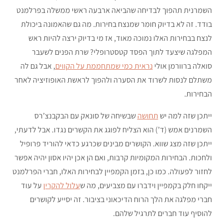
השמרנית תהפוך לבדיחה שהביאה ארבעה ראשי ממשלה בפרלמנט
בודד. זה לא בדיוק חומר שמנצח בחירות. מה גם שהאמונה ביכולת
לנצח בבחירות האלו נמוכה מאוד, אז מי בדיוק ירצה להיות ראש
המפלגה שיצעד לתוך הפסד קטסטרופלי? שרת הפנים לשעבר
סואלה ברוורמן אולי
נראית כמי שמתחממת על הקווים
, אבל גם לה
משתלם לנסות לשרוד את הסערה ולהפוך לראשת האופוזיציה לאחר
הבחירות.
ייתכן שזה למה יש
תחושה
שבשיחה של סונאק עם הבקבנצ’רס
השמרנים אמש (ד’) הוא הצליח לפוגג את הקשרים נגדו. אבל לדעתי,
ייתכן שזה מצג שווא. הקושרים מבינים שכרגע כדאי להוריד פרופיל
ולחכות. הבחירות המקומיות קרבות, ואם הן אכן יהיו אסון יהיה אפשר
לחזור לפעולה. כמו כן, בזמן הקמפיין לבחירות האלו, חברי הפרלמנט
ייקחו חלק בקמפיין וידברו עם מצביעים, מה ש
עלול להקרין
על עוד
חברי מפלגה את הלך הרוח הדיכאוני בציבור. זה יסייע לקושרים
להוסיף עוד חברים לתרגיל שלהם.