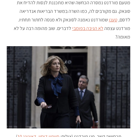
מטעם מורדנט נמסרה הכחשה שהיא מתכננת לנסות להדיח את
סונאק. גם מקורבים לה, כמו השרה במשרד הבריאות אנדריאה
לדסם,
טענו
שמורדנט נאמנה לסונאק ולא מנסה לחתור תחתיו.
מורדנט עצמה
לא הגיבה בפומבי
לדברים. שוב מהומה רבה על לא
מאומה?
מכחישה קשר. פני מורדנט (צילום:
סיימון דוסון, דאונינג 10
)