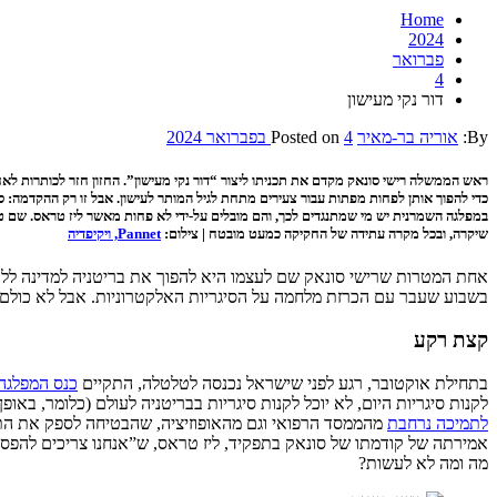
Home
2024
פברואר
4
דור נקי מעישון
By:
אוריה בר-מאיר
4 בפברואר 2024
Posted on
ראש הממשלה רישי סונאק מקדם את תכניתו ליצור “דור נקי מעישון”. החזון חזר לכותרות לא
במפלגה השמרנית יש מי שמתנגדים לכך, והם מובלים על-ידי לא פחות מאשר ליז טראס. שם ט
שיקרה, ובכל מקרה עתידה של החקיקה כמעט מובטח | צילום:
Pannet, ויקיפדיה
אחת המטרות שרישי סונאק שם לעצמו היא להפוך את בריטניה למדינה ללא ע
בשבוע שעבר עם הכרזת מלחמה על הסיגריות האלקטרוניות. אבל לא כולם 
קצת רקע
בתחילת אוקטובר, רגע לפני שישראל נכנסה לטלטלה, התקיים
כנס המפלגה
לקנות סיגריות היום, לא יוכל לקנות סיגריות בבריטניה לעולם (כלומר, באופן חוקי וישיר). הרעיון הוא להקטין בטוו
לתמיכה נרחבת
מהממסד הרפואי וגם מהאופוזיציה, שהבטיחה לספק את הת
אמירתה של קודמתו של סונאק בתפקיד, ליז טראס, ש”אנחנו צריכים להפסיק
מה ומה לא לעשות?