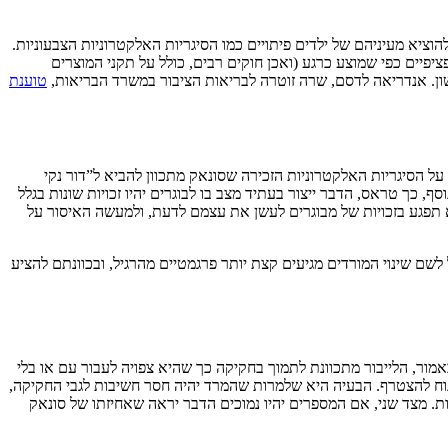
הוציא מעיניהם של ילדים פיתויים כמו הסיגריות האלקטרוניות הצבעוניות.
יים כפי שמוצע כרגע (ואכן חוקים רבים, כולל על תקני המוצרים
שון. אנדריאה לדסם, שרה זוטרה לבריאות הציבור במשרד הבריאות,
טוענת
על הסיגריות האלקטרוניות הזכירה שסונאק מתכוון להביא ל”דור נקי
, כך טראס, הדבר ייצור בעתיד מצב בו לבוגרים יהיו זכויות שונות בגלל
א תפגע בזכויות של מבוגרים לעשן את עצמם לדעת, ולמעשה האיסור על
שם שינוי המורדים מגיעים קצת יותר פרגמטיים מהרגיל, ובכוונתם להציע
ור, הלייבור מתכוונת לתמוך בחקיקה כך שהיא צפויה לעבור עם או בלי
וח להצטרף. הבעיה היא שלמרות שהמרד יהיה חסר חשיבות לגבי החקיקה,
רות. מצד שני, אם המספרים יהיו נמוכים הדבר יראה שאחיזתו של סונאק