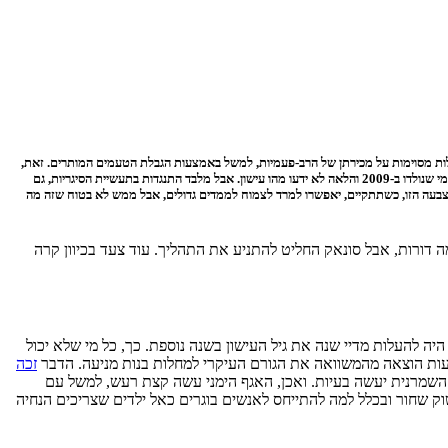
גבלות מסוימות על מכירתן של הרב-פעמיות, למשל באמצעות הגבלת הטעמים המותרים. זאת,
כדי להפוך אותן לפחות מפתות עבור צעירים מתחת לגיל המותר לעישון. אבל זו רק ההקדמה: סונאק מתכוון לקדם חקיקה שתעלה את הגיל המותר לעישון בשנה בכל שנה. כך, לפי התכנית, כל מי שנולדו ב-2009 והלאה לא ידעו מהו עישון. אבל מלבד התנגדות בתעשיית הסיגריות, גם
הצבעה הזו, כשתתקיים, יאפשרו למרד לצמוח לממדים גדולים, אבל ממש לא בטוח שזה מה
 דורות, אבל סונאק החליט להתניע את התהליך. עוד צעד בכיוון קרה
 להעלות מדיי שנה את גיל העישון בשנה נוספת. כך, כל מי שלא יכול
זכה
שמרנית יעשה בעיות. ואכן, האגף הימני עשה קצת רעש, למשל עם
וק שחור ובכלל למה להתייחס לאנשים בוגרים כאל ילדים שצריכים הנחיה