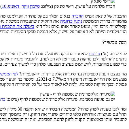
הכריז מלחמה על עישון. רישי סונאק (צילום:
סיימון ווקר, דאונינג 10
)
התכנית של סונאק אפילו
הוזכרה
בנאום המלך בטקס פתיחת הפרלמנט שהתקיי
מהמורות בדרך: הממשלה
נתנה כדוגמה
את החקיקה שהעבירה ממשלת ניו-זי
קואליציית מרכז-ימין, ומעט לאחר אותו נאום מלך היא
ביטלה את התכנית 
הניו-זילנדית הייתה לא האיסור על עישון, אלא הגבלת ספקי הסיגריות המ
ומה עכשיו?
לפני שבוע (א’)
פורסם
שאמנם החקיקה שתעלה את גיל העישון כאמור עוד לא
ניתנים להחלפה ולכן נזרקות כעבור זמן לא רב לפח), ולהעביר סיגריות אלקט
כדי למנוע מהחברות להשתמש בעיצוב הצבעוני שלהן כדי למשוך צעירים. עו
מה בעצם העניין ספציפית נגד סיגריות אלקטרוניות חד-פעמיות?
לפי הממשל
מעשנים את החד-פעמיות (זינו
פסולת ובכך מזיקות לסביבה. ולמה לא לאסור כבר על כל הסיגריות האלקטרו
יש גם פגיעה בסביבה. סיגריה אלקטרונית שנשטפה לחוף (צילום:
בת’ 
תחל עם סנקציות אזרחיות כלפי סוחרים שיפרו את החוק, ורק בהמשך הסנקציו
להעביר אותו באמצעות תקנות לחוק להגנת הסביבה, ואת זה הממשלה מתכו