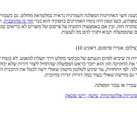
נה וחצי האחרונות המפלגה השמרנית נראית במלטדאון מוחלט. גם כשבוריס ג
מפתיע, כשג’ונסון היה בימיו האחרונים בתפקיד הוא כבר
חזר בו מהתכנית
. 
קרה הזה, ובין אם באמצעות הקשיה על פרסום של מוצרים לא בריאים כמו במ
ים שהממשלה תבוא ותגיד להם מה לעשות.
ום: אנדרו פרסונס, דאונינג 10)
היות זה שיביא לסיום הגעתם של מבקשי מקלט דרך תעלת למאנש. לא בטוח שיצ
את החקיקה הזו: הוא ייזכר כראש הממשלה שהתחיל ליצור דורות שלא יכול
לנד. לפי התחזיות, עד שיגיע לשלטון מישהו שאולי ירצה לבטל את התכנית ה
גם מורשת שאולי בעוד כמה דורות יגדירו כחיובית.
בורו או עבור המפלגה.
סיגריות אלקטרוניות
,
עישון
,
רישי סונאק