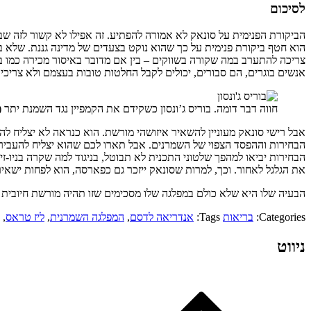
לסיכום
הביקורת הפנימית על סונאק לא אמורה להפתיע. זה אפילו לא קשור לזה שבש
הוא חטף ביקורת פנימית על כך שהוא נוקט בצעדים של מדינה גננת. שלא ב
צריכה להתערב במה שקורה בשווקים – בין אם מדובר באיסור מכירה כמו במ
אנשים בוגרים, הם סבורים, יכולים לקבל החלטות טובות בעצמם ולא צריכ
חווה דבר דומה. בוריס ג’ונסון כשקידם את הקמפיין נגד השמנת יתר (ציל
אבל רישי סונאק מעוניין להשאיר איזושהי מורשת. הוא כנראה לא יצליח ל
הבחירות וההפסד הצפוי של השמרנים. אבל תארו לכם שהוא יצליח להעביר 
הבחירות יביאו למהפך שלטוני התכנית לא תבוטל, בניגוד למה שקרה בניו-זי
את הגלגל לאחור. וכך, למרות שסונאק ייזכר גם כפארסה, הוא לפחות ישאיר 
הבעיה שלו היא שלא כולם במפלגה שלו מסכימים שזו תהיה מורשת חיובית ע
Categories:
בריאות
Tags:
אנדריאה לדסם
,
המפלגה השמרנית
,
ליז טראס
,
ניווט