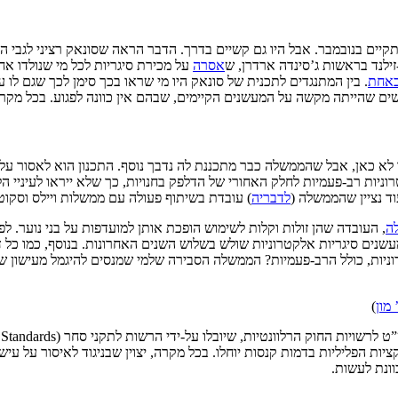
ם בנובמבר. אבל היו גם קשיים בדרך. הדבר הראה שסונאק רציני לגבי החק
לנד בראשות ג’סינדה ארדרן, ש
אסרה
באחת
. בין המתנגדים לתכנית של סונאק היו מי שראו בכך סימן לכך שגם לו
ורשים שהייתה מקשה על המעשנים הקיימים, שבהם אין כוונה לפגוע. בכל מק
 כאן, אבל שהממשלה כבר מתכננת לה נדבך נוסף. התכנון הוא לאסור על ס
רוניות רב-פעמיות לחלק האחורי של הדלפק בחנויות, כך שלא ייראו לעיניי ה
ד נציין שהממשלה (
לדבריה
) עובדת בשיתוף פעולה עם ממשלות ויילס וסקוט
ה
ק חד מ-7.7% ב-2021), ומספר בני הנוער שמעשנים סיגריות אלקטרוניות שולש בשלוש השנים האחרונ
ניות, כולל הרב-פעמיות? הממשלה הסבירה שלמי שמנסים להיגמל מעישון של סי
מון
)
ת הפליליות בדמות קנסות יוחלו. בכל מקרה, יצוין שבניגוד לאיסור על עישו
ונת לעשות.