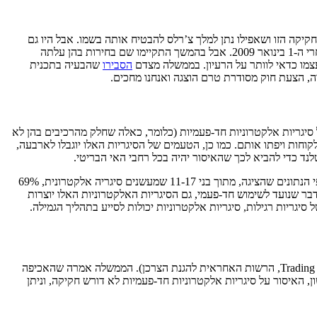
יקה הזו ושאפילו נתן למלך צ’רלס להבטיח אותה בשמו. אבל היו גם
על מכירת סיגריות לכל מי שנולדו אחרי ה-1 בינואר 2009. אבל בהמשך התקיימו שם בחירות בהן עלתה
 עצמו כדאי לוותר על הרעיון. בממשלה מצדם
הסבירו
שהבעיה בתכנית
רה, הצעת חוק מסודרת טרם הוצגה ואנחנו מחכים.
יגריות אלקטרוניות חד-פעמיות (כלומר, כאלה שחלק מהרכיבים בהן לא
לקוחות ויפתו אותם. כמו כן, הטעמים של הסיגריות האלו יוגבלו לארבעה,
לנד כדי להביא לכך שהאיסור יהיה בכל רחבי האי הבריטי.
, העובדה שהן זולות וקלות לשימוש הופכת אותן למועדפות על בני נוער. לפי הנתונים שהציגה, מתוך בני 11-17 שמעשנים סיגריה אלקטרונית, 69%
ות. בנוסף, כמו כל דבר שנועד לשימוש חד-פעמי, גם הסיגריות האלקטרוניות האלו יוצרות
גריות רגילות, סיגריות אלקטרוניות יכולות לסייע בתהליך הגמילה.
ומה לגבי טענות לשוק שחור? הממשלה הבטיחה שהיא תקצה 30 מיליון ליש”ט לרשויות החוק הרלוונטיות, שיובלו על-ידי הרשות לתקני סחר (Trading Standards, הרשות האחראית להגנת הצרכן). הממשלה אמרה שהאכיפה
ן, האיסור על סיגריות אלקטרוניות חד-פעמיות לא דורש חקיקה, וניתן