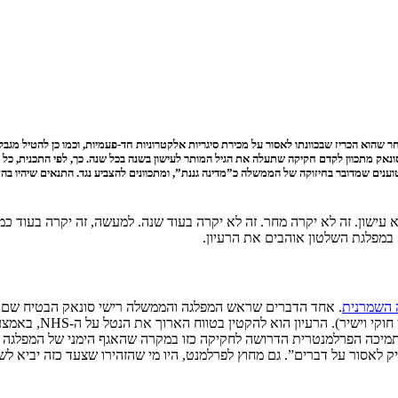
חר שהוא הכריז שבכוונתו לאסור על מכירת סיגריות אלקטרוניות חד-פעמיות, וכמו כן להטיל מ
וענים שמדובר בחיזוקה של הממשלה כ”מדינה גננת”, ומתכוונים להצביע נגד. התנאים שיהיו ב
ישון. זה לא יקרה מחר. זה לא יקרה בעוד שנה. למעשה, זה יקרה בעוד כמה
במפלגת השלטון אוהבים את הרעיון.
 השמרנית
. אחד הדברים שראש המפלגה והממשלה רישי סונאק הבטיח שם היה
ח הארוך את הנטל על ה-NHS, באמצעות הוצאה מהמשוואה את הגורם העיקרי למחלות בנות מניעה. הדבר
מיכה הפרלמנטרית הדרושה לחקיקה כזו במקרה שהאגף הימני של המפלגה ה
 לאסור על דברים”. גם מחוץ לפרלמנט, היו מי שהזהירו שצעד כזה יביא לש