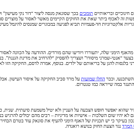
 חינוכיים ובריאותיים
תומכים
בכך שסונאק מנסה ליצור “דור נקי מעישון” ול
ות זה לאכוף ביתר שאת את החוקים הקיימים מאשר לאסור על מוצרים ספציפ
גריות אלקטרוניות חד-פעמיות תביא לפגיעה במבוגרים שמנסים להיגמל מעי
האגף הימני שלה, יתעוררו ויודיעו שהם מורדים. ההודעה על הכוונה לאסור 
עד “אנטי-שמרני מיסודו” ושצריך להפסיק “להרחיב את מדינת הגננת”. בנוסף
י בלנסות להגן על בריאותם של ילדים. בנוסף, אמרה לדסם, החקיקה הזו ל
השתכנעו, וכבר
החלו שמועות
על מרד סביב החקיקה על איסור העישון. אבל ל
 שהוא יאפשר חופש הצבעה על העניין ולא יטיל משמעת סיעתית. שנית, כאמ
א יהיו שום השלכות – אישיות או מדיניות – רבים מהם יכולים להרגיש בנ
 נכון בעיקר כי יש תכניות של האגף הימני להעיף את סונאק עוד בטרם הבחי
 המרד
נגד הצעת החוק בנושא רואנדה.