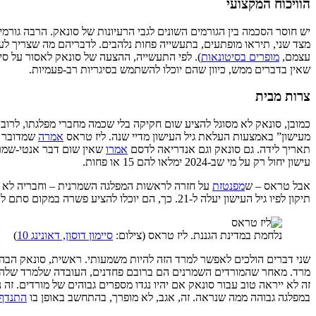
הוויכוח המקצועי
יש חוסר הסכמה בין הגורמים השונים לגבי הרעיונות של סונאק. הרבה גורמים
מצד שני, תיראו מופתעים, בתעשייה פחות נלהבים. לדבריהם מה שצריך לעש
עצמם,
מופרים בסיטונאות
). לפי התעשייה, ההצעה של סונאק לאסור על סי
שאין בדברים ממש, כיוון שהם יוכלו להשתמש בסיגריות רב-פעמיות.
צרות מבית
כמובן, סונאק לא מסוגל להציע שום חקיקה בלי שכמה מחברי מפלגתו, לרוב מ
מעישון” באמצעות העלאת גיל העישון מדיי שנה. ליז טראס
אמרה
שמדובר בצ
תאריך לידה. גם סונאק וגם אנדריאה לדסם
אמרו
שאין שום דבר אנטי-שמרנ
עישון יחול רק על מי שב-2024 ימלאו להם 15 או פחות.
אבל טראס – ש
מפנטזת
על חזרה לראשות המפלגה השמרנית – וחבריה לא 
תיקון לפיו גיל העישון יעלה ל-21. כך, הם יוכלו להציע פשרה במקום סתם להתנגד במה שייראה כמו טנטרום.
נלחמת במדינת הגננת. ליז טראס (צילום:
סיימון דוסון, דאונינג 10
)
שני דברים הולכים לאפשר למרד הזה להיות משמעותי. ראשית, סונאק הבהיר
מרד. מאחר שהמורדים השמרנים הם ברובם פחדנים, העובדה שלמרד שלהם ל
זה לא ייראה טוב עבור סונאק אם יהיו נגדו מספרים גבוהים של מורדים. זה
במפלגה גבוהה ממה שנראה. זה, אגב, לא מופרך, בהתחשב באופן בו
התנדף