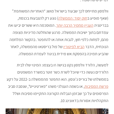
וולפסון מתייחס לכך שבעוד בישראל מושג “האחריות המשותפת”
(שאף מופיע ב
חוק יסוד: הממשלה
) נוגע רק להצבעות בכנסת,
בבריטניה
העניין מחמיר הרבה יותר
. המוסכמה היא ששרים יביעו את
עמדתם בתוך ישיבות הממשלה. מרגע שהוחלטה מדיניות מצופה
מהם, לפחות כלפי חוץ, לגבות אותה או להתפטר. בהקשר המלחמה
הנוכחית, הדבר
הביא לפיטוריו
של פול בריסטאו מהממשלה, לאחר
שהביע תמיכה בהפסקת אש מידית בניגוד לעמדת הממשלה.
למעשה, הלורד וולפסון נקט בגישה זו בעצמו: המינוי שלו לבית
הלורדים נעשה כדי שיוכל לשרת כשר זוטר במשרד המשפטים
בממשלתו של בוריס ג’ונסון. הוא התפטר מהממשלה ב-2022 על רקע
פרשת המסיבות
, או בשמה העצלני משהו “פארטיגייט”, שנסבה סביב
הפרסומים על כך שבזמן הגבלות הקורונה התקיימו מסיבות ושלל
התקהלויות אסורות בדאונינג 10.