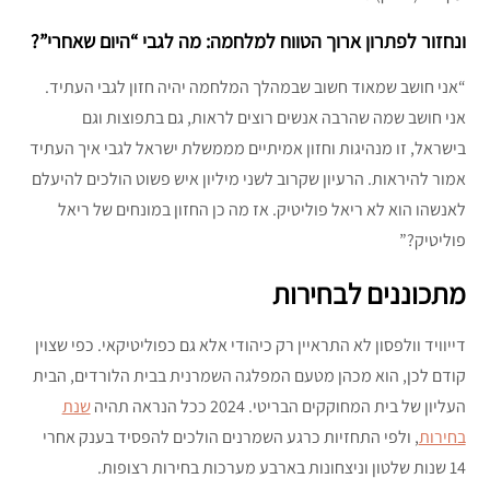
ונחזור לפתרון ארוך הטווח למלחמה: מה לגבי “היום שאחרי”?
“אני חושב שמאוד חשוב שבמהלך המלחמה יהיה חזון לגבי העתיד.
אני חושב שמה שהרבה אנשים רוצים לראות, גם בתפוצות וגם
בישראל, זו מנהיגות וחזון אמיתיים מממשלת ישראל לגבי איך העתיד
אמור להיראות. הרעיון שקרוב לשני מיליון איש פשוט הולכים להיעלם
לאנשהו הוא לא ריאל פוליטיק. אז מה כן החזון במונחים של ריאל
פוליטיק?”
מתכוננים לבחירות
דייוויד וולפסון לא התראיין רק כיהודי אלא גם כפוליטיקאי. כפי שצוין
קודם לכן, הוא מכהן מטעם המפלגה השמרנית בבית הלורדים, הבית
העליון של בית המחוקקים הבריטי. 2024 ככל הנראה תהיה
שנת
בחירות
, ולפי התחזיות כרגע השמרנים הולכים להפסיד בענק אחרי
14 שנות שלטון וניצחונות בארבע מערכות בחירות רצופות.