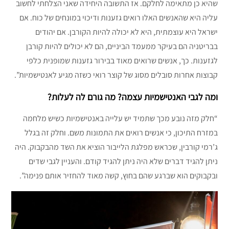
שהיא כן מתאימה לחלקם. אז התשובה היחידה שאני הצלחתי לחשוב
עליה היא שהאנשים האלו רואים גזענות ודיכוי במונחים של כוח. אם
ישראל היא עוצמתית, היא לא יכולה להיות הקורבן. אם יהודים
בבריטניה הם בעיקר ממעמד הביניים, הם לא יכולים להיות קורבן
לגזענות. כך, אנשים שרואים מאוד בבירור גזענות שמופנית כלפי
קבוצות אחרות סובלים מסוג של קוצר רואי כשזה מגיע לאנטישמיות”.
ומה לגבי האנטישמיות עצמה? מה גורם לה לעלות?
“חלק מזה נובע מכך שתמיד יש עלייה באנטישמיות כשיש מלחמה
במזרח התיכון, כי אנשים רואים את התמונות משם. וחלק זה בגלל
ג’רמי קורבין, שכראש מפלגת הלייבור הוציא את השד מהבקבוק. היה
ניתן להגיד דברים שלא היה ניתן להגיד קודם. והעניין לגבי שדים
ובקבוקים הוא שברגע שהם בחוץ, קשה מאוד להחזיר אותם פנימה”.