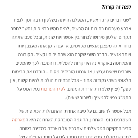
למה זה קורה?
“שני דברים קרו. ראשית, המפלגה הייתה בשלטון הרבה זמן. לנצח
ארבע מערכות בחירות זה מרשים, לנצח חמש ברציפות נחשב לחסר
תקדים. שלטון פירושו לבחור בין אפשרויות שונות, ובכל פעם שאתה
בוחר אתה מעצבן אנשים מסוימים, אז עם הזמן אתה מעצבן יותר
ויותר אנשים. הדבר השני שקרה הוא שהחיים היו קשים. הקורונה
והמלחמה באוקראינה היו יקרות להפליא. זו הסיבה לכך שהמסים
שוברים שיאים עכשיו. אז אנחנו מורידים מסים – הורדנו את הביטוח
הלאומי בשתי נקודות אחוז – אבל הבחירות הולכות להיות קשות, אין
ספק” (יצוין שלמרות הורדת המסים,
לפי ההערכות
נטל המס על
התמ”ג צפוי להמשיך ולשבור שיאים).
אבל אפשר לחשוב גם על סיבה אחרת: ההתנהלות הכאוטית של
השמרנים בזמן האחרון. הדוגמה המובהקת האחרונה היא ה
פארסה
סביב החקיקה הממשלתית שתכריז על רואנדה כמדינה בטוחה
למבקשי מקלט. פרשנים רבים מסתכלים על חוסר ההצלחה של