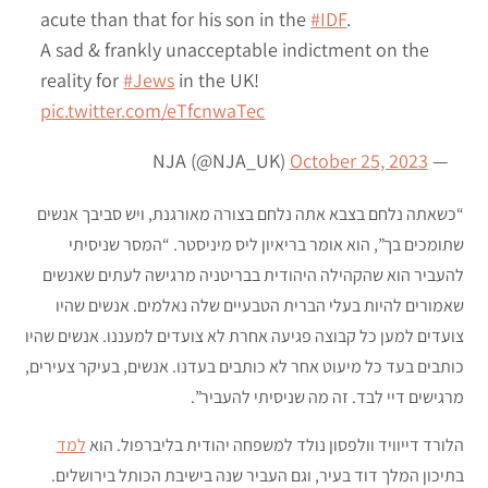
acute than that for his son in the
#IDF
.
A sad & frankly unacceptable indictment on the
reality for
#Jews
in the UK!
pic.twitter.com/eTfcnwaTec
October 25, 2023
— NJA (@NJA_UK)
“כשאתה נלחם בצבא אתה נלחם בצורה מאורגנת, ויש סביבך אנשים
שתומכים בך”, הוא אומר בריאיון ליס מיניסטר. “המסר שניסיתי
להעביר הוא שהקהילה היהודית בבריטניה מרגישה לעתים שאנשים
שאמורים להיות בעלי הברית הטבעיים שלה נאלמים. אנשים שהיו
צועדים למען כל קבוצה פגיעה אחרת לא צועדים למעננו. אנשים שהיו
כותבים בעד כל מיעוט אחר לא כותבים בעדנו. אנשים, בעיקר צעירים,
מרגישים דיי לבד. זה מה שניסיתי להעביר”.
הלורד דייוויד וולפסון נולד למשפחה יהודית בליברפול. הוא
למד
בתיכון המלך דוד בעיר, וגם העביר שנה בישיבת הכותל בירושלים.