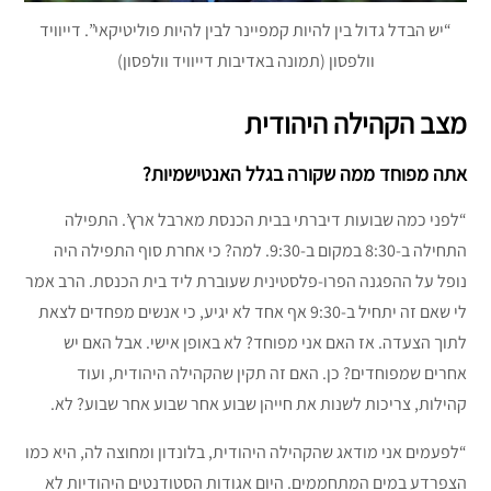
“יש הבדל גדול בין להיות קמפיינר לבין להיות פוליטיקאי”. דייוויד
וולפסון (תמונה באדיבות דייוויד וולפסון)
מצב הקהילה היהודית
אתה מפוחד ממה שקורה בגלל האנטישמיות?
“לפני כמה שבועות דיברתי בבית הכנסת מארבל ארץ’. התפילה
התחילה ב-8:30 במקום ב-9:30. למה? כי אחרת סוף התפילה היה
נופל על ההפגנה הפרו-פלסטינית שעוברת ליד בית הכנסת. הרב אמר
לי שאם זה יתחיל ב-9:30 אף אחד לא יגיע, כי אנשים מפחדים לצאת
לתוך הצעדה. אז האם אני מפוחד? לא באופן אישי. אבל האם יש
אחרים שמפוחדים? כן. האם זה תקין שהקהילה היהודית, ועוד
קהילות, צריכות לשנות את חייהן שבוע אחר שבוע אחר שבוע? לא.
“לפעמים אני מודאג שהקהילה היהודית, בלונדון ומחוצה לה, היא כמו
הצפרדע במים המתחממים. היום אגודות הסטודנטים היהודיות לא