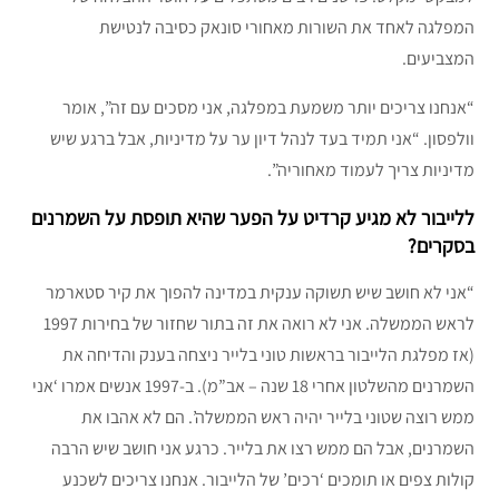
המפלגה לאחד את השורות מאחורי סונאק כסיבה לנטישת
המצביעים.
“אנחנו צריכים יותר משמעת במפלגה, אני מסכים עם זה”, אומר
וולפסון. “אני תמיד בעד לנהל דיון ער על מדיניות, אבל ברגע שיש
מדיניות צריך לעמוד מאחוריה”.
ללייבור לא מגיע קרדיט על הפער שהיא תופסת על השמרנים
בסקרים?
“אני לא חושב שיש תשוקה ענקית במדינה להפוך את קיר סטארמר
לראש הממשלה. אני לא רואה את זה בתור שחזור של בחירות 1997
(אז מפלגת הלייבור בראשות טוני בלייר ניצחה בענק והדיחה את
השמרנים מהשלטון אחרי 18 שנה – אב”מ). ב-1997 אנשים אמרו ‘אני
ממש רוצה שטוני בלייר יהיה ראש הממשלה’. הם לא אהבו את
השמרנים, אבל הם ממש רצו את בלייר. כרגע אני חושב שיש הרבה
קולות צפים או תומכים ‘רכים’ של הלייבור. אנחנו צריכים לשכנע