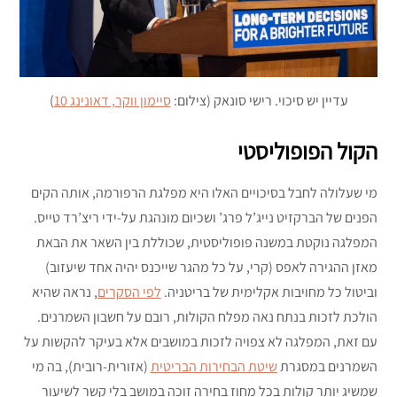
עדיין יש סיכוי. רישי סונאק (צילום:
סיימון ווקר, דאונינג 10
)
הקול הפופוליסטי
מי שעלולה לחבל בסיכויים האלו היא מפלגת הרפורמה, אותה הקים
הפנים של הברקזיט נייג’ל פרג’ ושכיום מונהגת על-ידי ריצ’רד טייס.
המפלגה נוקטת במשנה פופוליסטית, שכוללת בין השאר את הבאת
מאזן ההגירה לאפס (קרי, על כל מהגר שייכנס יהיה אחד שיעזוב)
וביטול כל מחויבות אקלימית של בריטניה.
לפי הסקרים
, נראה שהיא
הולכת לזכות בנתח נאה מפלח הקולות, רובם על חשבון השמרנים.
עם זאת, המפלגה לא צפויה לזכות במושבים אלא בעיקר להקשות על
השמרנים במסגרת
שיטת הבחירות הבריטית
(אזורית-רובית), בה מי
שמשיג יותר קולות בכל מחוז בחירה זוכה במושב בלי קשר לשיעור