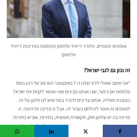
אופטימי פעמיים. הלורד דייוויד וולפסון (התמונה באדיבות דייוויד
וולפסון)
זה נכון גם לגבי ישראל?
“אני חושב שאולי לדור שלנו ה-7 באוקטובר הוא סוג של רגע נוסח
מלחמת יום כיפור, שבו אנחנו מבינים שאי-אפשר לקחת את ישראל
כמובנת מאליה. אנחנו צריכים להכיר במה שיש לנו ולהגן על זה.
לפעמים זה אומר להילחם בעבור זה. אבל זו מדינה מדהימה. זו
מדינה בה יש שלטון חוק, תקשורת חופשית, בחירות. אם יש בחירות
מחר והממשלה מפסידה, הממשלה החדשה תעלה לשלטון. לא תהיה
הפיכה צבאית. המדינה תמשיך לתפקד. תסתכל בשכונה: על כמה