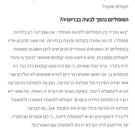
הקולות שקיבל.
הפופוליזם נהפך לבעיה בבריטניה?
“בוא נפריד בין פופוליזם ללהיות פופולרי. אין שום דבר רע בלהיות
פופולרי: זה מה שזוכה בקולות ומנצח בבחירות. מה שאני מתכוון אליו
בפופוליזם זה כשאנשים מעמידים פנים שיש להם תשובות פשוטות
לשאלות מסובכות, שיש איזשהו מטה קסמים שאפשר לנופף בו והכל
יהיה בסדר. ברור שזה שטויות, כי אם היה מטה קסמים כזה כבר היו
מנופפים בו. אני חושב שאנחנו צריכים לוודא שאנשים לא הולכים שבי
אחר שירת הסירנה של מפלגת הרפורמה. הצבעה למפלגת הרפורמה
תביא לממשלת לייבור. בשיטה האזורית-רובית זו האמת. מה שאני לא
רוצה זה מחוזות בחירה בהם סך הקולות למועמד השמרני ולמועמד
מפלגת הרפורמה ביחד מביס את המנצח. אגב, גם הצבעה
לליברל-דמוקרטים תביא לממשלת לייבור, כי הם אומרים שבמקרה
של פרלמנט תלוי הם לא ייכנסו לממשלה עם השמרנים”.