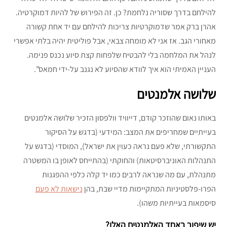
להילחם בדרך שסוריה נלחמת? כן. זה הפירוש של להיות דמוקרטיה.
אהרן ברק אמר שדמוקרטיות צריכות להילחם עם יד אחת קשורה
מאחורי הגב. אז אני לא מומחה צבאי, אבל פוליטית יהיה בלתי אפשרי
לנהל את המלחמה בלי להבטיח שלפחות קצת סיוע נכנס פנימה.
העניין האמיתי הוא איך לוודא שהסיוע לא נגנב על-ידי חמאס”.
שלושה אלמנטים
באותו נאום שהוזכר קודם, דייוויד וולפסון הזכיר שלושה אלמנטים
בעייתיים שמחריפים את המצב: המידעי (בדגש על הסיקור
התקשורתי, שלא פעם נראה כעוין את ישראל), המוסדי (בדגש על
התנהלות האוניברסיטאות) והחוקתי (בהתייחס לאופן בו המשטרה
מתנהלת, עם מה שנראה לרבים כמו יד קלה כלפי ההפגנות
הפרו-פלסטיניות המתקיימות מדיי שבת, בהן
נישאות לא פעם
סיסמאות בעייתיות משהו).
יש שיפור באחד האלמנטים האלו?