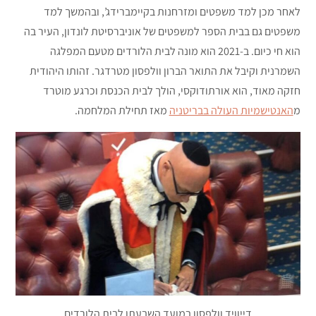
לאחר מכן למד משפטים ומזרחנות בקיימברידג’, ובהמשך למד
משפטים גם בבית הספר למשפטים של אוניברסיטת לונדון, העיר בה
הוא חי כיום. ב-2021 הוא מונה לבית הלורדים מטעם המפלגה
השמרנית וקיבל את התואר הברון וולפסון מטרדגר. זהותו היהודית
חזקה מאוד, הוא אורתודוקסי, הולך לבית הכנסת וכרגע מוטרד
מ
האנטישמיות העולה בבריטניה
מאז תחילת המלחמה.
דייוויד וולפסון במועד השבעתו לבית הלורדים