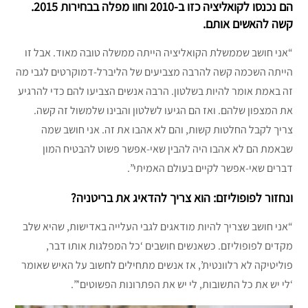
הם נכנסו לקואליציה כזו ב-2010 וחוו מפלה בבחירות 2015.
קשה להאשים אותם.
“אני חושב שממשלת הקואליציה הייתה ממשלה טובה מאוד. אבל זו
הייתה השכמה קשה להרבה מצביעים של הליברל-דמוקרטים לגבי מה
זה באמת אומר להיות בשלטון. הרבה אנשים הצביעו להם כדי להרגיע
את המצפון שלהם. ואז הם הגיעו לשלטון והבינו שלמשול זה קשה.
צריך לקבל החלטות קשות, והם לא אהבו את זה. אני חושב שמה
שבאמת הם לא אהבו היה להבין שאי-אפשר פשוט להבטיח המון
דברים שאי-אפשר לקיים בעולם האמיתי”.
ונחזור לפופוליזם: הוא צריך להדאיג את בריטניה?
“אני חושב שצריך להיות מודאגים לגבי העלייה באדישות, שהיא שלב
מקדים לפופוליזם. כשאנשים חושבים ‘כל המפלגות אותו דבר,
פוליטיקה לא רלוונטית’, אז אנשים מתחילים לחשוב על האיש שאומר
‘לי יש את כל התשובות, לי יש את הפתרונות הפשוטים'”.