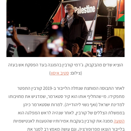
הוציא שדים מהבקבוק. ג’רמי קורבין בהפגנה בעד הפסקת אש בעזה
(צילום:
סטיב איסון
)
לאחר התבוסה המוחצת שנחלה הלייבור ב-2019 קורבין התפטר
מתפקידו. מי שהחליף אותו הוא קיר סטארמר, שמדגיש את מחויבותו
למדינת ישראל (ואף נשוי ליהודייה). למרות שסטארמר כיהן
בממשלת הצללים של קורבין, לאחר שנהיה לראש המפלגה הוא
השעה
ממנה את קורבין בעקבות אמירותיו שהטענות לאנטישמיות
בלייבור הוצאו מפרופורציה, וגם עושה מאמץ רב למגר את