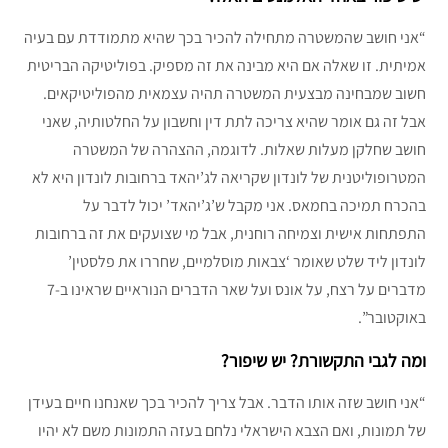
“אני חושב שהמשטרה מתחילה להכיר בכך שהיא מתמודדת עם בעיה
אמיתית. זו שאלה אם היא מבינה את זה מספיק. בפוליטיקה הבריטית
חשוב שמבחינה מבצעית המשטרה תהיה עצמאית מהפוליטיקאים.
אבל זה גם אומר שהיא צריכה לתת דין וחשבון על החלטותיה, שאני
חושב שחלקן מעלות שאלות. לדוגמה, ההצהרה של המשטרה
המטרופוליטנית של לונדון שקריאה לג’יהאד ברחובות לונדון היא לא
בהכרח תמיכה בחמאס. אני מקבל ש’ג’יהאד’ יכול לדבר על
התפתחות אישית וצמיחה רוחנית, אבל מי שצועקים את זה ברחובות
לונדון ליד שלט שאומר ‘צבאות מוסלמיים, שחררו את פלסטין’
מדברים על רצח, על אונס ועל שאר הדברים הנוראיים שראינו ב-7
באוקטובר”.
ומה לגבי התקשורת? יש שיפור?
“אני חושב שזה אותו הדבר. אבל צריך להכיר בכך שאנחנו חיים בעידן
של תמונות, ואם הצבא הישראלי נלחם בעזה התמונות משם לא יהיו