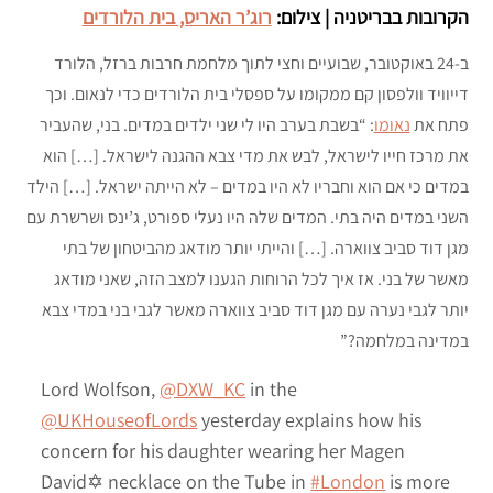
הקרובות בבריטניה | צילום:
רוג’ר האריס, בית הלורדים
ב-24 באוקטובר, שבועיים וחצי לתוך מלחמת חרבות ברזל, הלורד
דייוויד וולפסון קם ממקומו על ספסלי בית הלורדים כדי לנאום. וכך
פתח את
נאומו
: “בשבת בערב היו לי שני ילדים במדים. בני, שהעביר
את מרכז חייו לישראל, לבש את מדי צבא ההגנה לישראל. […] הוא
במדים כי אם הוא וחבריו לא היו במדים – לא הייתה ישראל. […] הילד
השני במדים היה בתי. המדים שלה היו נעלי ספורט, ג’ינס ושרשרת עם
מגן דוד סביב צווארה. […] והייתי יותר מודאג מהביטחון של בתי
מאשר של בני. אז איך לכל הרוחות הגענו למצב הזה, שאני מודאג
יותר לגבי נערה עם מגן דוד סביב צווארה מאשר לגבי בני במדי צבא
במדינה במלחמה?”
Lord Wolfson,
@DXW_KC
in the
@UKHouseofLords
yesterday explains how his
concern for his daughter wearing her Magen
David✡️ necklace on the Tube in
#London
is more