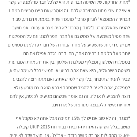
“אחת החוזקות של השיטה הבריטית היא שלכל חבר פרלמנט יש קשר
אישי לתושבי מחוז הבחירה שלהם. זה אומר שאם היינו מריצים במחוז
הבחירה המומצא ‘לונדון מרכז’ מועמד שהיה באמת אדם רע, סביר
להניח שהאלקטורט ב’לונדון מרכז’ לא היה מצביע עבורו. אני חושב
שזה מטיל משמעת של ממש גם על חברי הפרלמנט וגם על המפלגות.
אם יש מדיניות שתשפיע על מחוז הבחירה של חברי פרלמנט מסוימים
יותר מעל כל מחוז בחירה אחר, הם ידברו נגדה אפילו אם הם
במפלגת השלטון, ומצליף מפלגת השלטון יבין את זה. אחת המגרעות
בשיטה הישראלית, היא שאם אתה רביעי או חמישי בכל רשימה שהיא,
סביר להניח שתיבחר, בלי קשר למי שאתה. ואם אתה רוצה להצביע
למפלגה, אתה לא יכול להגיד שמספר ארבע הוא רוצח מורשע ולא
רוצה להצביע לו או לה. זה גם אומר שכשהם מגיעים לכנסת, אין להם
אחריות אישית לקבוצה מסוימת של אזרחים.
“מנגד, זה לא טוב אם יש לך 15% תמיכה אבל אתה לא מקבל אף
מושב בגלל השיטה האזורית-רובית (בבחירות 2015 UKIP קיבלה
12.6% מהקולות אך רק מושב בודד – אב”מ). אני חושב שזה לא יהיה