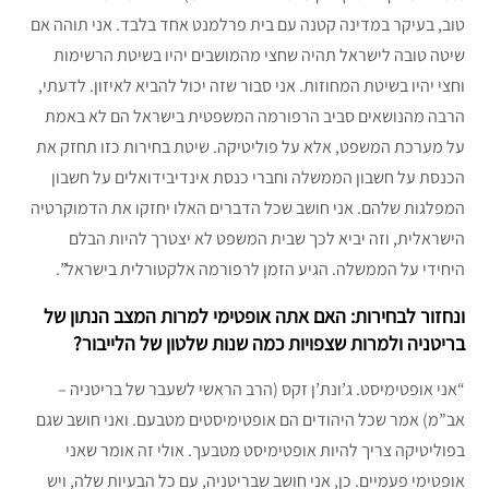
טוב, בעיקר במדינה קטנה עם בית פרלמנט אחד בלבד. אני תוהה אם
שיטה טובה לישראל תהיה שחצי מהמושבים יהיו בשיטת הרשימות
וחצי יהיו בשיטת המחוזות. אני סבור שזה יכול להביא לאיזון. לדעתי,
הרבה מהנושאים סביב הרפורמה המשפטית בישראל הם לא באמת
על מערכת המשפט, אלא על פוליטיקה. שיטת בחירות כזו תחזק את
הכנסת על חשבון הממשלה וחברי כנסת אינדיבידואלים על חשבון
המפלגות שלהם. אני חושב שכל הדברים האלו יחזקו את הדמוקרטיה
הישראלית, וזה יביא לכך שבית המשפט לא יצטרך להיות הבלם
היחידי על הממשלה. הגיע הזמן לרפורמה אלקטורלית בישראל”.
ונחזור לבחירות: האם אתה אופטימי למרות המצב הנתון של
בריטניה ולמרות שצפויות כמה שנות שלטון של הלייבור?
“אני אופטימיסט. ג’ונת’ן זקס (הרב הראשי לשעבר של בריטניה –
אב”מ) אמר שכל היהודים הם אופטימיסטים מטבעם. ואני חושב שגם
בפוליטיקה צריך להיות אופטימיסט מטבעך. אולי זה אומר שאני
אופטימי פעמיים. כן, אני חושב שבריטניה, עם כל הבעיות שלה, ויש