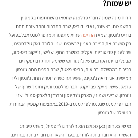
יש שמות?
הדוח מונה שמונה חברי פרלמנט שחטאו בהשתתפות בקמפיין
ההשמצות. ראשונה, נאדין דוריס, שרת התרבות והתקשורת תחת
בוריס ג’ונסון, שמאז
הודיעה
שהיא מתפטרת מהפרלמנט אבל בפועל
רק מושכת את הפיכת העניין לרשמית. שני, הלורד זאק גולדסמית’,
שר לעניין טריטוריות ואקלים במשרד החוץ. שלישי, ג’ייקוב ריס-מוג,
מבעלי בריתו הקרובים של ג’ונסון ומי ששימש תחתיו בתפקידים
בכירים בממשלה. רביעית, פריטי פאטל, שרת הפנים תחת ג’ונסון.
חמישית, אנדריאה ג’נקינס, ששירתה כשרה זוטרה תחת ג’ונסון וליז
טראס. שישי, מייקל פבריקנט, חבר פרלמנט ותיק ותומך שרוף של
ג’ונסון. שביעי ושמיני, מארק ג’נקינסון וברנדן קלארק-סמית’, שני
חברי פרלמנט שנכנסו לפרלמנט ב-2019 באמצעות קמפיין הבחירות
המוצלח של ג’ונסון.
מי שיוצא דופן כאן מכולם הוא הלורד גולדסמית’, משתי סיבות:
ראשית, הוא חבר בית הלורדים, בעוד השאר הם חברי בית הנבחרים.