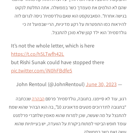
שהם לא הולמים את מעמדך כשר בממשלה. אתה החלטת לנקוט
בגישה אחרת”. הסאבטקסט הוא שאם גולדסמית’ ניסה לגרום לזה
להיראות כמו התפטרות על רקע מדיניות, הרי שבפועל זה כי
גולדסמית’ הוא ילד קטן שלא מוכן להתנצל.
It’s not the whole letter, which is here
https://t.co/h5LTwfh42L
but Rishi Sunak could have stopped there
pic.twitter.com/iN0hFBdfe5
June 30, 2023
— John Rentoul (@JohnRentoul)
רגע, עוד לא סיימנו. בתגובה, גולדסמית’ פרסם
הבהרה
שנכתבה
“בתגובה לתדרוכים מטעים מדאונינג 10”, בה הוא הבהיר שהוא שמח
להתנצל על מה שעשה, שכן למרות שהוא מאמין שלחברי פרלמנט
עומד חופש הביטוי למתוח ביקורת על הוועדה, יש בעייתיות שהוא
עשה זאת כשר בממשלה.