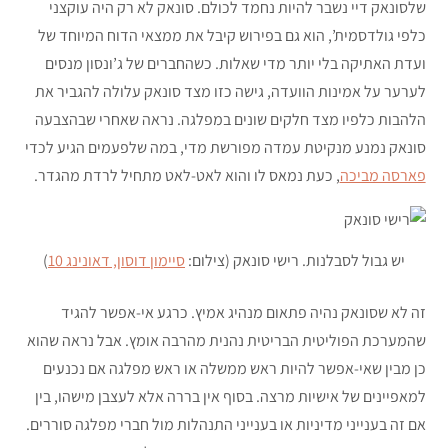
שלסונאק דיי נשבר להיות נחמד לכולם. סונאק לא רק היה עוקצני
כלפי גולדסמית’, הוא גם בפירוש קיבל את ממצאי הדוח המיוחד של
ועדת האתיקה בלי יותר מדי שאלות. כשהחברים של ג’ונסון מנסים
לערער על אמינות הוועדה, גישה כזו מצד סונאק עלולה להגביר את
הלהבות כלפיו מצד חלקים שונים במפלגה. נראה שאחרי שבהצבעה
סונאק נמנע מנקיטת עמדה מפורשת מדי, במה שלפעמים הגיע לכדי
פארסה מביכה
, כעת נמאס לו והוא לאט-לאט מתחיל לרדת מהגדר.
יש גבול לסבלנות. רישי סונאק (צילום:
סיימון דוסון, דאונינג 10
)
זה לא שסונאק נהיה פתאום מנהיג אמיץ. כרגע אי-אפשר להגיד
שהמערכת הפוליטית הבריטית נהנית מהרבה אומץ. אבל נראה שהוא
כן מבין שאי-אפשר להיות ראש ממשלה או ראש מפלגה אם נכנעים
למאפיינים של אישיות מרצה. בסוף אין בררה אלא לעצבן מישהו, בין
אם זה בענייני מדיניות או בענייני התנהלות מול חברי מפלגה סוררים.