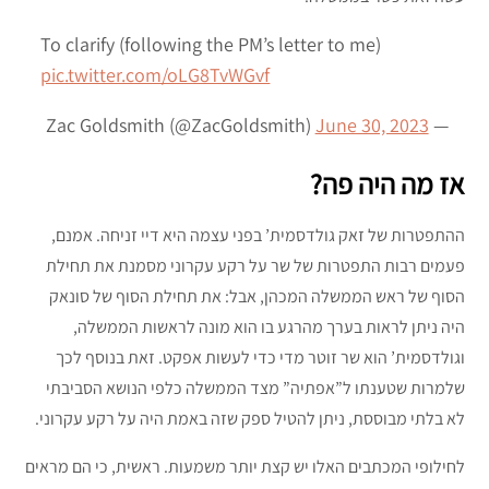
To clarify (following the PM’s letter to me)
pic.twitter.com/oLG8TvWGvf
June 30, 2023
— Zac Goldsmith (@ZacGoldsmith)
אז מה היה פה?
ההתפטרות של זאק גולדסמית’ בפני עצמה היא דיי זניחה. אמנם,
פעמים רבות התפטרות של שר על רקע עקרוני מסמנת את תחילת
הסוף של ראש הממשלה המכהן, אבל: את תחילת הסוף של סונאק
היה ניתן לראות בערך מהרגע בו הוא מונה לראשות הממשלה,
וגולדסמית’ הוא שר זוטר מדי כדי לעשות אפקט. זאת בנוסף לכך
שלמרות שטענתו ל”אפתיה” מצד הממשלה כלפי הנושא הסביבתי
לא בלתי מבוססת, ניתן להטיל ספק שזה באמת היה על רקע עקרוני.
לחילופי המכתבים האלו יש קצת יותר משמעות. ראשית, כי הם מראים