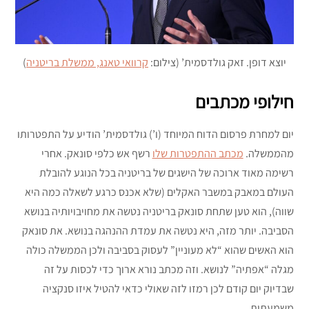
יוצא דופן. זאק גולדסמית’ (צילום:
קרוואי טאנג, ממשלת בריטניה
)
חילופי מכתבים
יום למחרת פרסום הדוח המיוחד (ו’) גולדסמית’ הודיע על התפטרותו
מהממשלה.
מכתב ההתפטרות שלו
רשף אש כלפי סונאק. אחרי
רשימה מאוד ארוכה של הישגים של בריטניה בכל הנוגע להובלת
העולם במאבק במשבר האקלים (שלא אכנס כרגע לשאלה כמה היא
שווה), הוא טען שתחת סונאק בריטניה נטשה את מחויבויותיה בנושא
הסביבה. יותר מזה, היא נטשה את עמדת ההנהגה בנושא. את סונאק
הוא האשים שהוא “לא מעוניין” לעסוק בסביבה ולכן הממשלה כולה
מגלה “אפתיה” לנושא. וזה מכתב נורא ארוך כדי לכסות על זה
שבדיוק יום קודם לכן רמזו לזה שאולי כדאי להטיל איזו סנקציה
משמעתית.