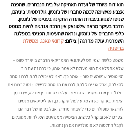
הוא דוח מיוחד של ועדת האתיקה של בית הנבחרים, שהפנה
אצבע מאשימה לכמה מחבריו של ג’ונסון, גולדסמית’ ביניהם,
שניסו לפגוע בעבודת הוועדה התקינה בעניינו של ג’ונסון.
הדבר בעיקר מראה שלסונאק אין הרבה אנרגיה להיות מנומס
כלפי החברים של ג’ונסון, ונראה שהעימות הפנימי במפלגה
השמרנית עולה מדרגה | צילום:
קרוואי טאנג, ממשלת
בריטניה
משפט כלשהו שמיוחס לעיתונאי האמריקאי הרברט בייארד סוופ –
שלא אתפלא אם הוא מעולם לא אמר אותו, כי ככה זה עם רוב
הציטוטים שנשמעים טוב – אומר כך: “אני לא יכולה לתת לכם נוסחה
להצלחה, אבל אני יכול לתת לכם את הנוסחה לכישלון: נסו לרצות את
כולם”. בין אם המשפט הזה נאמר על-ידי סוופ ובין אם לא, יש בו מן
האמת, בעיקר כשזה מגיע לפוליטיקה. כן, הפוליטיקאים מנסים
להישאר פופולריים כדי להיבחר מחדש, אבל בסופו של דבר הם
יצטרכו לאכזב קהל כלשהו. הציפייה ממנהיגים היא להיות מסוגלים
לקבל החלטות לא פופולריות אם הן נחוצות.