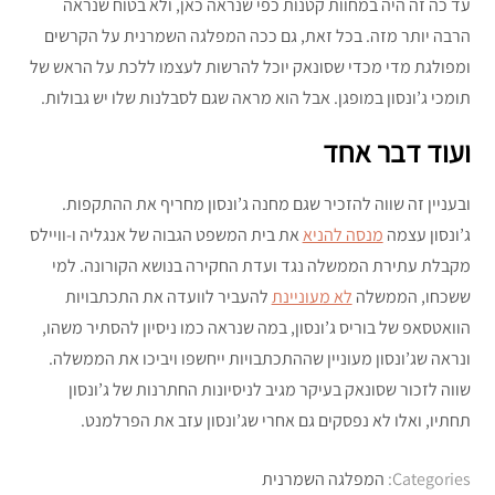
עד כה זה היה במחוות קטנות כפי שנראה כאן, ולא בטוח שנראה
הרבה יותר מזה. בכל זאת, גם ככה המפלגה השמרנית על הקרשים
ומפולגת מדי מכדי שסונאק יוכל להרשות לעצמו ללכת על הראש של
תומכי ג’ונסון במופגן. אבל הוא מראה שגם לסבלנות שלו יש גבולות.
ועוד דבר אחד
ובעניין זה שווה להזכיר שגם מחנה ג’ונסון מחריף את ההתקפות.
ג’ונסון עצמה
מנסה להניא
את בית המשפט הגבוה של אנגליה ו-וויילס
מקבלת עתירת הממשלה נגד ועדת החקירה בנושא הקורונה. למי
ששכחו, הממשלה
לא מעוניינת
להעביר לוועדה את התכתבויות
הוואטסאפ של בוריס ג’ונסון, במה שנראה כמו ניסיון להסתיר משהו,
ונראה שג’ונסון מעוניין שההתכתבויות ייחשפו ויביכו את הממשלה.
שווה לזכור שסונאק בעיקר מגיב לניסיונות החתרנות של ג’ונסון
תחתיו, ואלו לא נפסקים גם אחרי שג’ונסון עזב את הפרלמנט.
Categories:
המפלגה השמרנית