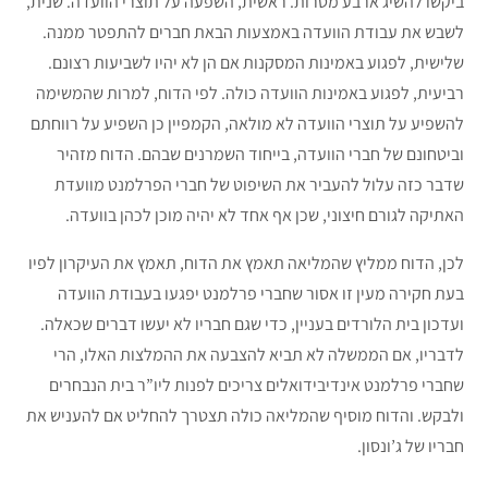
ביקשו להשיג ארבע מטרות. ראשית, השפעה על תוצרי הוועדה. שנית,
לשבש את עבודת הוועדה באמצעות הבאת חברים להתפטר ממנה.
שלישית, לפגוע באמינות המסקנות אם הן לא יהיו לשביעות רצונם.
רביעית, לפגוע באמינות הוועדה כולה. לפי הדוח, למרות שהמשימה
להשפיע על תוצרי הוועדה לא מולאה, הקמפיין כן השפיע על רווחתם
וביטחונם של חברי הוועדה, בייחוד השמרנים שבהם. הדוח מזהיר
שדבר כזה עלול להעביר את השיפוט של חברי הפרלמנט מוועדת
האתיקה לגורם חיצוני, שכן אף אחד לא יהיה מוכן לכהן בוועדה.
לכן, הדוח ממליץ שהמליאה תאמץ את הדוח, תאמץ את העיקרון לפיו
בעת חקירה מעין זו אסור שחברי פרלמנט יפגעו בעבודת הוועדה
ועדכון בית הלורדים בעניין, כדי שגם חבריו לא יעשו דברים שכאלה.
לדבריו, אם הממשלה לא תביא להצבעה את ההמלצות האלו, הרי
שחברי פרלמנט אינדיבידואלים צריכים לפנות ליו”ר בית הנבחרים
ולבקש. והדוח מוסיף שהמליאה כולה תצטרך להחליט אם להעניש את
חבריו של ג’ונסון.