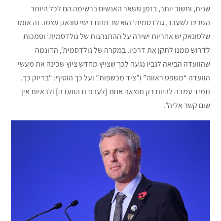
שנית, וחשוב יותר, בזמן ששאר האנשים ברשימה הם לכל היותר
השרים לשעבר, גולדסמית’ הוא שר תחת רישי סונאק עצמו. זה אומר
שלסונאק יש אחריות ישירה על ההתנהגות של גולדסמית’ וסמכות
לדרוש ממנו לתקן את דרכיו. במקרה של גולדסמית’, הדוגמה
שהוועדה הביאה לגביו נגעה לכך שצייץ מחדש ציוץ שכינה את מעשי
הוועדה “משפט ראווה” ו”ציד מכשפות” ועל כך הוסיף: “בדיוק כך.
תמיד עמדה להיות רק תוצאה אחת [לעבודת הוועדה] ולראיות אין
שום קשר אליה”.