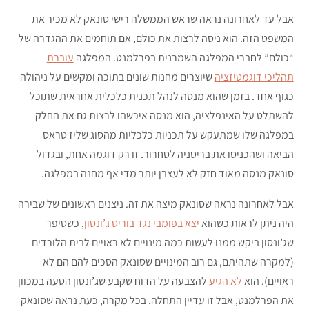
אבל עד לאחרונה נראה שראש הממשלה רישי סונאק לא מכיר את
המשפט הזה. הוא ניסה לרצות את כולם, אם תוחמים את ההגדרה של
“כולם” לחברי המפלגה השמרנית בפרלמנט. המפלגה
עוברת
תהליכי דוגמטיזציה
שיוצרים מחנות שונים בתוכה ומקשים על ניהולה
כגוף אחד. בזמן שהוא מנסה לנהל תכנית כלכלית אחראית שתוכל
להשתלט על האינפלציה, הוא מנסה איכשהו לרצות גם את החלק
במפלגה שלו שמתעקש על תכניות כלכליות מהסוג שליז טראס
הביאה ושהכניסו את בריטניה לסחרור. זו רק דוגמה אחת, ובגדול
סונאק מנסה מאוד חזק לא לעצבן יותר מדי אף מחנה במפלגה.
אבל לאחרונה נראה שסונאק מיצה את זה. ניצנים ראשונים של שבירה
היה ניתן לראות כשהוא
יצא בפומבי נגד בוריס ג’ונסון
, כשסיפר
שג’ונסון ביקש ממנו לעשות כמה מינויים לא ראויים לבית הלורדים
(למקרה שתהיתם, גם רוב המינויים שסונאק הסכים להם הם לא
ראויים). הוא
לא הגיע
להצבעה על הדוח שקבע שג’ונסון הטעה במכוון
את הפרלמנט, אבל זו עדיין התחלה. בכל מקרה, כעת נראה שסונאק