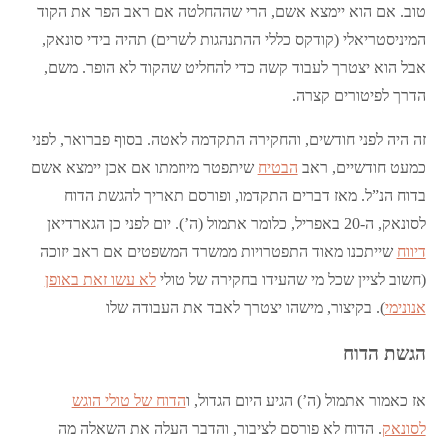
טוב. אם הוא יימצא אשם, הרי שההחלטה אם ראב הפר את הקוד
המיניסטריאלי (קודקס כללי ההתנהגות לשרים) תהיה בידי סונאק,
אבל הוא יצטרך לעבוד קשה כדי להחליט שהקוד לא הופר. משם,
הדרך לפיטורים קצרה.
זה היה לפני חודשים, והחקירה התקדמה לאטה. בסוף פברואר, לפני
כמעט חודשיים, ראב
הבטיח
שיתפטר מיוזמתו אם אכן יימצא אשם
בדוח הנ”ל. מאז דברים התקדמו, ופורסם תאריך להגשת הדוח
לסונאק, ה-20 באפריל, כלומר אתמול (ה’). יום לפני כן הגארדיאן
דיווח
שייתכנו מאוד התפטרויות ממשרד המשפטים אם ראב יזוכה
(חשוב לציין שכל מי שהעידו בחקירה של טולי
לא עשו זאת באופן
אנונימי
). בקיצור, מישהו יצטרך לאבד את העבודה שלו
הגשת הדוח
אז כאמור אתמול (ה’) הגיע היום הגדול, ו
הדוח של טולי הוגש
לסונאק
. הדוח לא פורסם לציבור, והדבר העלה את השאלה מה