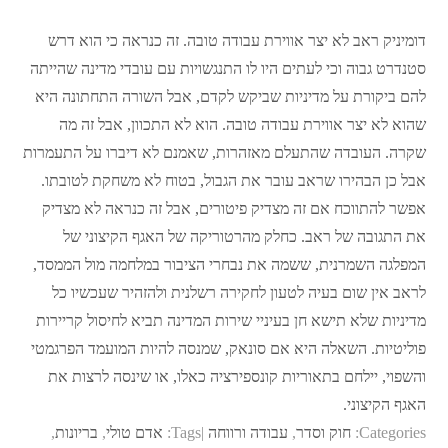
דומיניק ראב לא יצר אווירת עבודה טובה. זה כנראה כי הוא דרש
סטנדרט גבוה וכי לעתים היו לו התנגשויות עם עובדי מדינה שהייתה
להם ביקורת על מדיניות שביקש לקדם, אבל השורה התחתונה היא
שהוא לא יצר אווירת עבודה טובה. הוא לא התכוון, אבל זה מה
שקרה. העובדה שהתעלם מאזהרות, שאמנם לא דיברו על התעמרות
אבל כן הבהירו שראב עובר את הגבול, בטוח לא משחקת לטובתו.
אפשר להתווכח אם זה מצדיק פיטורים, אבל זה כנראה לא מצדיק
את התגובה של ראב. כחלק מהרטוריקה של האגף הקיצוני של
המפלגה השמרנית, ששמה את נבחרי הציבור במלחמה מול הממסד,
לראב אין שום בעיה לטעון לחקירה רשלנית ולהזהיר שעכשיו כל
מדיניות שלא תישא חן בעיניי שירות המדינה תביא לחיסול קריירות
פוליטיות. השאלה היא אם סונאק, שמנסה להיות המועמד הפרגמטי
והשפוי, יילחם בתאוריות קונספירציה כאלו, או שינסה לרצות את
האגף הקיצוני.
Categories:
חוק וסדר
,
עבודה ורווחה
Tags:
אדם טולי
,
בריונות
,