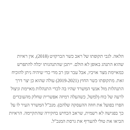
הלאה. לגבי תקופתו של ראב כשר הברקזיט (2018), אין ראיות
שהוא התנהג באופן לא הולם. ייתכן שהתנהגותו יכלה להתפרש
כמאיימת מצד אויביו, אבל עבר זמן רב מדי כדי שיהיה ניתן להוכיח
זאת. מתקופתו כשר החוץ (2019-2021) עולה שהוא כן יצר דרך
התנהלות מול אנשי המשרד שהיו בה לכדי התנהלות מאיימת וניצול
לרעה של כוח (למשל, כשהעלה רמיזה אפשרית שחלק מהעובדים
הפרו בפועל את חוזה ההעסקה שלהם). מנכ”ל המשרד העיר לו על
כך בפגישה לא רשמית, שראב הכחיש בחקירה שהתקיימה. הראיות
הביאו את טולי להעדיף את גרסת המנכ”ל.