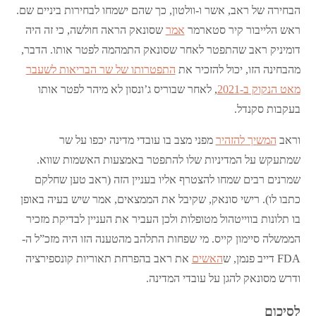
הבחירה של ראב, אשר ו-וולטון, כך שהם ישמחו לבחירות ביניים שם.
ראש הלייבור קיר סטארמר
אמר
שסונאק הראה חולשה, כי זה היה
דומיניק ראב שהתפטר לאחר שסונאק התמהמה לפטר אותו. הדבר,
מהבחינה הזו, יכול להזכיר את
התפטרותו של שר הבריאות לשעבר
מאט הנקוק ב-2021
, לאחר שבוריס ג’ונסון לא מיהר לפטר אותו
בעקבות סקנדל.
וראב
המשיך להזהיר
מפני מצב בו עובדי מדינה יכפו על שר
שמתעקש על המדיניות שלו להתפטר באמצעות האשמות שווא.
שמרנים רבים שמחו להצטרף אליו בעניין הזה (ראב טען שחלקם
כתבו לו). רישי סונאק, שקיבל את הממצאים, אמר שיש בעיה באופן
בו תלונות בווייטהול מטופלות ולכן העביר את העניין לבדיקת מזכיר
הממשלה סיימון קייס. מי שפחות התלהב מהטענה הזו היה מזכ”ל ה-
FDA דייב פנמן, ש
האשים
את ראב בהפרחת תאוריות קונספירציה
ודרש מסונאק להגן על עובדי המדינה.
לסיכום