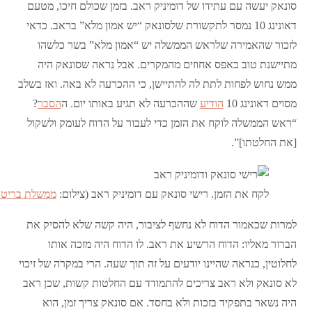
סונאק יעשה עם עתידו של דומיניק ראב. בזמן שכולם חיכו, מטעם
דאונינג 10 נמסר לתקשורת שלסונאק “יש אמון מלא” בראב. כדאי
לזכור שהאמירה שלראש הממשלה יש “אמון מלא” בשר כלשהו
מתיישנת טוב באפס אחוזים מהמקרים. אבל נראה שסונאק היה
ממש נחוש לפחות לתת לה להתיישן, כי ההכרעה לא באה. ואז בשלב
מסוים דאונינג 10
הודיע
שההכרעה לא תגיע באותו יום. ה
הסבר
?
“ראש הממשלה לוקח את הזמן כדי לעבור על הדוח לעומק ולשקול
[את החלטתו]”.
לקח את הזמן. רישי סונאק עם דומיניק ראב (צילום:
ממשלת בריטנ
למרות שכאמור הדוח לא נחשף לציבור, היה קשה שלא להסיק את
הברור מאליו: הדוח הרשיע את ראב. לו הדוח היה מזכה אותו
לחלוטין, כנראה שהיינו יודעים על זה תוך שעה. הרי במקרה של זיכוי
לא סונאק ולא ראב צריכים להתמודד עם החלטות קשות, שכן ראב
היה נשאר בתפקיד בזכות ולא בחסד. אם סונאק צריך זמן, הוא