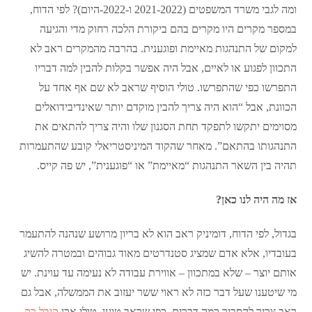
ומה לגבי משרד המשפטים (2021-2022 ו-2022-היום)? לפי הדוח,
במספר מקרים היו מקרים בהם ביקורת הלכה רחוק מדי והגיעה
למקום של התנהגות מאיימת ופוגענית. בהרבה מהמקרים ראב לא
התכוון לפגוע או לאיים, אבל היה אפשר בקלות להבין למה דבריו
התפרשו כפי שהתפרשו. טולי הוסיף שראב לא שם אף אחד על
הכוונת, אבל “הוא היה צריך להבין מוקדם יותר שאינדיבידואלים
מסוימים יתקשו לתפקד תחת הסגנון שלו והיה צריך להתאים את
התנהגותו בהתאם”. מאחר שהקוד המיניסטריאלי קובע שהתעמרות
תהיה בין השאר התנהגות “מאיימת” או “פוגענית”, יש פה קייס.
אז מה היה לנו כאן?
בגדול, לפי הדוח, דומיניק ראב הוא לא בריון מרושע שנהנה להתעמר
בעובדיו, אלא אדם שמציג סטנדרטים מאוד גבוהים ובמטרה להשיג
אותם יוצר – שלא במתכוון – אווירת עבודה לא נעימה עד עוינת. יש
מי שיטענו שעל דבר כזה לא ראוי ששר יעזוב את הממשלה, אבל גם
ראב צריך להסביר כמה דברים. כפי שראב טוען, טולי אכן
קיבל רק