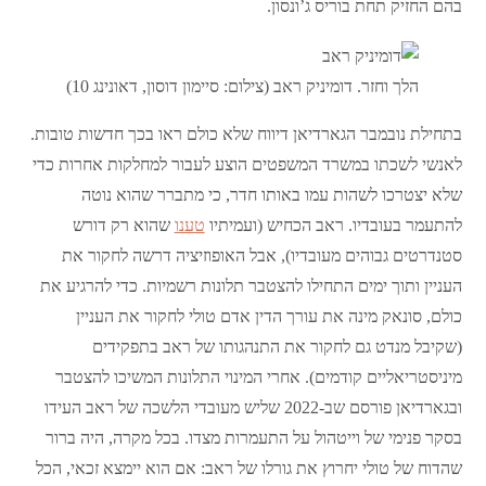
בהם החזיק תחת בוריס ג’ונסון.
הלך וחזר. דומיניק ראב (צילום: סיימון דוסון, דאונינג 10)
בתחילת נובמבר הגארדיאן דיווח שלא כולם ראו בכך חדשות טובות.
לאנשי לשכתו במשרד המשפטים הוצע לעבור למחלקות אחרות כדי
שלא יצטרכו לשהות עמו באותו חדר, כי מתברר שהוא נוטה
להתעמר בעובדיו. ראב הכחיש (ועמיתיו
טענו
שהוא רק דורש
סטנדרטים גבוהים מעובדיו), אבל האופוזיציה דרשה לחקור את
העניין ותוך ימים התחילו להצטבר תלונות רשמיות. כדי להרגיע את
כולם, סונאק מינה את עורך הדין אדם טולי לחקור את העניין
(שקיבל מנדט גם לחקור את התנהגותו של ראב בתפקידים
מיניסטריאליים קודמים). אחרי המינוי התלונות המשיכו להצטבר
ובגארדיאן פורסם שב-2022 שליש מעובדי הלשכה של ראב העידו
בסקר פנימי של וייטהול על התעמרות מצדו. בכל מקרה, היה ברור
שהדוח של טולי יחרוץ את גורלו של ראב: אם הוא יימצא זכאי, הכל