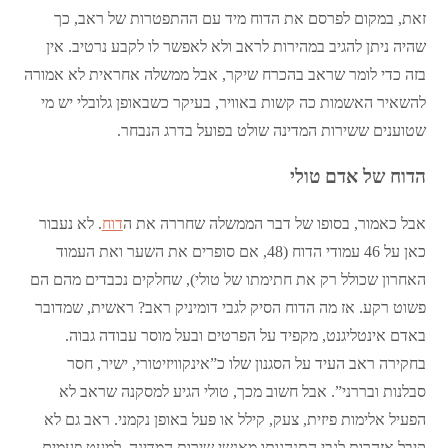
זאת, במקום לפרסם את הדוח מיד עם ההתפטרות של ראב, כך
שהיה ניתן להגיב במהירות לראב ולא לאפשר לו לקבע נרטיב. אין
בזה כדי לומר שראב בהכרח שיקר, אבל ממשלה אחראית לא אמורה
להשאיר האשמות כה קשות באוויר, בעיקר כשבאופן גלובלי יש מי
שטוענים ששירות המדינה שולט בפועל בדרג הנבחר.
הדוח של אדם טולי
אבל כאמור, בסופו של דבר הממשלה שחררה את ה
דוח
. לא נעבור
כאן על 46 עמודי הדוח (48, אם סופרים את השער ואת העמוד
האחרון שכולל רק את חתימתו של טולי), שחלקים נכבדים מהם הם
פשוט רקע. אז מה הדוח הסיק לגבי דומיניק ראב? ראשית, שמדובר
באדם אינטליגנט, מקפיד על הפרטים ובעל מוסר עבודה גבוה.
בחקירה ראב העיד על הסגנון שלו כ”אינקוויזיטורי, ישיר, חסר
סבלנות ובררני”. אבל חשוב מכך, טולי הגיע למסקנה שראב לא
הפעיל אלימות פיזית, צעק, קילל או פעל באופן נקמני. ראב גם לא
קיבל אזהרות לגבי התנהגותו מאנשי שירות המדינה, למעט פעמים