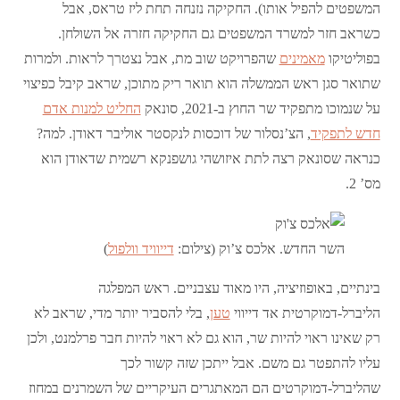
המשפטים להפיל אותו). החקיקה נזנחה תחת ליז טראס, אבל
כשראב חזר למשרד המשפטים גם החקיקה חזרה אל השולחן.
בפוליטיקו
מאמינים
שהפרויקט שוב מת, אבל נצטרך לראות. ולמרות
שתואר סגן ראש הממשלה הוא תואר ריק מתוכן, שראב קיבל כפיצוי
על שנמוכו מתפקיד שר החוץ ב-2021, סונאק
החליט למנות אדם
חדש לתפקיד
, הצ’נסלור של דוכסות לנקסטר אוליבר דאודן. למה?
כנראה שסונאק רצה לתת איזושהי גושפנקא רשמית שדאודן הוא
מס’ 2.
השר החדש. אלכס צ’וק (צילום:
דייוויד וולפול
)
בינתיים, באופוזיציה, היו מאוד עצבניים. ראש המפלגה
הליברל-דמוקרטית אד דייווי
טען
, בלי להסביר יותר מדי, שראב לא
רק שאינו ראוי להיות שר, הוא גם לא ראוי להיות חבר פרלמנט, ולכן
עליו להתפטר גם משם. אבל ייתכן שזה קשור לכך
שהליברל-דמוקרטים הם המאתגרים העיקריים של השמרנים במחוז