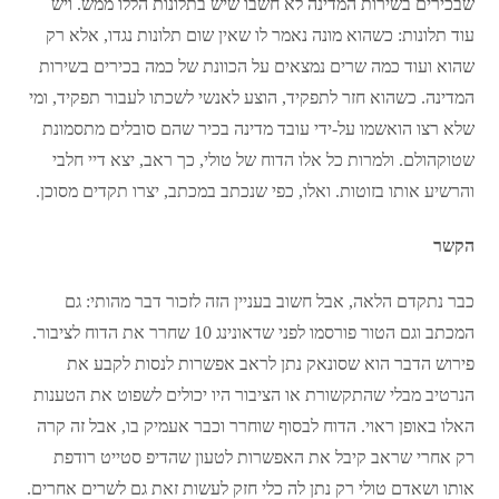
שבכירים בשירות המדינה לא חשבו שיש בתלונות הללו ממש. ויש
עוד תלונות: כשהוא מונה נאמר לו שאין שום תלונות נגדו, אלא רק
שהוא ועוד כמה שרים נמצאים על הכוונת של כמה בכירים בשירות
המדינה. כשהוא חזר לתפקיד, הוצע לאנשי לשכתו לעבור תפקיד, ומי
שלא רצו הואשמו על-ידי עובד מדינה בכיר שהם סובלים מתסמונת
שטוקהולם. ולמרות כל אלו הדוח של טולי, כך ראב, יצא דיי חלבי
והרשיע אותו בזוטות. ואלו, כפי שנכתב במכתב, יצרו תקדים מסוכן.
הקשר
כבר נתקדם הלאה, אבל חשוב בעניין הזה לזכור דבר מהותי: גם
המכתב וגם הטור פורסמו לפני שדאונינג 10 שחרר את הדוח לציבור.
פירוש הדבר הוא שסונאק נתן לראב אפשרות לנסות לקבע את
הנרטיב מבלי שהתקשורת או הציבור היו יכולים לשפוט את הטענות
האלו באופן ראוי. הדוח לבסוף שוחרר וכבר אעמיק בו, אבל זה קרה
רק אחרי שראב קיבל את האפשרות לטעון שהדיפ סטייט רודפת
אותו ושאדם טולי רק נתן לה כלי חזק לעשות זאת גם לשרים אחרים.