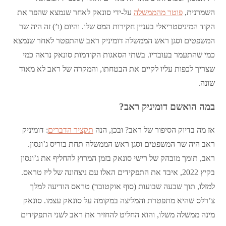
השמרנית,
פוטר מהממשלה
על-ידי סונאק לאחר שנמצא שהפר את
הקוד המיניסטריאלי בעניין חקירות המס שלו. והיום (ו’) זה היה שר
המשפטים וסגן ראש הממשלה דומיניק ראב שהתפטר לאחר שנמצא
כמי שהתעמר בעובדיו. בשתי הסאגות הקודמות סונאק נראה כמי
שצריך לכפות עליו לקיים את הבטחתו, והמקרה של ראב לא מאוד
שונה.
במה הואשם דומיניק ראב?
אז מה בדיוק הסיפור של ראב? ובכן, הנה
תקציר הדברים
: דומיניק
ראב היה שר המשפטים וסגן ראש הממשלה תחת בוריס ג’ונסון.
ראב, תומך מובהק של רישי סונאק בזמן המרוץ להחליף את ג’ונסון
בקיץ 2022, איבד את התפקידים האלו עם ניצחונה של ליז טראס.
למזלו, תוך שבעה שבועות (סוף אוקטובר) טראס הודיעה למלך
צ’רלס שהיא מתפטרת והמליצה במקומה על סונאק עצמו. סונאק
מינה ממשלה משלו, והוא החליט להחזיר את ראב לשני התפקידים