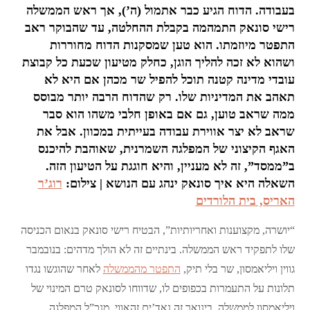
בעבודה. הדוח הגיע כבר אתמול (ה’), אך ראש הממשלה
רישי סונאק התמהמה בקבלת ההחלטה, עד שהבוקר ראב
התפטר מיוזמתו. הוא טען שמסקנות הדוח מחוררות
ושהוא לא זכה להליך הוגן, כחלק מטיעון שכעת כל קבוצת
עובדי מדינה קטנה תוכל להפיל שר מכהן אם היא לא
תאהב את המדיניות שלו. רק שהדוח הרבה יותר מבוסס
ממה שראב טוען, גם אם באופן חלבי משהו הוא סבר
שראב לא יצר אווירת עבודה בעייתית במכוון. אבל את
האגף הקיצוני של המפלגה השמרנית, שאוהבת להיכנס
ב”ממסד”, זה לא מעניין, והיא חוגגת על הטיעון הזה.
השאלה היא איך סונאק ינהג עם הנושא | צילום:
רוג’ר
האריס, בית הלורדים
“יושרה, מקצוענות ואחריותיות”, הבטיח רישי סונאק בנאום הכניסה
שלו לתפקיד ראש הממשלה. בינתיים זה לא הולך מדהים: בנובמבר
גווין ויליאמסון, שר בלי תיק,
התפטר מהממשלה
לאחר שהוגשו נגדו
תלונות על התעמרות בכפופים לו, שדווחו לסונאק טרם המינוי של
ויליאמסון לממשלה. בינואר זה נאד’ים זהאווי, מנכ”ל המפלגה