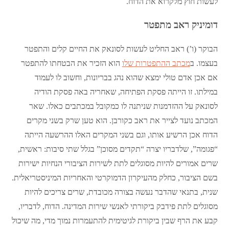
לעשות חוץ מלקרוא את הדוח.
דומיניק ראב מתפטר
הבוקר (ו’) ראב החליט לעשות לסונאק את החיים קלים והתפטר
בעצמו. ב
מכתב ההתפטרות שלו
הוא הזכיר את הבטחתו להתפטר
אם אכן אדם טולי ימצא שהוא נהג בבריונות, וחשוב לו לעמוד
במילתו. זו הייתה פסקת הפתיחה, שאחריה באה פסקת הודיה
לסונאק על ההזדמנות שניתנה לו כמקובל במכתבים כאלו. שאר
המכתב נועד לצייר את ראב כקורבן. הוא טען שרק בשני מקרים
הדוח אכן הרשיע אותו, וגם בשני המקרים האלו ההרשעה הייתה
“פגומה”, שלדבריו יצרה “תקדים מסוכן” בגלל שתי סיבות: ראשית,
שרים אמורים להיות מסוגלים לתת לשירות הציבורי הנחיות ישירות
בשם הציבור, כחלק מהעיקרון הדמוקרטי והאחריות המיניסטריאלית.
שנית, בתנאי שהדבר נעשה בצורה מכובדת, שרים צריכים להיות
מסוגלים לתת פידבק ביקורתי לאנשי שירות המדינה. הדוח, לדבריו,
קבע את הרף שבין ביקורת לגיטימית להתעמרות נמוך מדי, מה שיכול