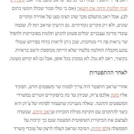
שתי תלונות ודחה את השאר
(אם כי טולי סבור שכולן הוגשו בתום
לב), אבל ראב מתעלם מכך שהן הציגו מצג של אווירה ומקרים
שונים, ולא רק מקרים נקודתיים. גם הרעיון שראב רמז לו, שכמה
עובדי מדינה עצבניים יכולים פשוט להגיש תלונות מפוברקות ולהפיל
שר נראות פה דיי מגוחכות, שכן ניתן לראות בדוח בפירוש שטולי
נמנע מקבלת החלטה כלשהי שלא הייתה מבוססת היטב בראיות.
בקיצור, ראב לא נבל, לא במכוון בכל אופן, אבל גם לא קדוש מעונה.
לאחר ההתפטרות
אחרי שראב התפטר היה צריך למנות שר משפטים חדש, תפקיד
אליו
מונה
אלכס צ’וק, שכיהן עד כה בתפקידים זוטרים במשרדי
המשפטים וההגנה. שאלה מעניינת שתעמוד לפתחו של צ’וק היא
כיצד להתקדם עם חקיקת מגילת הזכויות ש
ראב קידם
, שנועדה
לצמצם את הביקורת השיפוטית המעטה שגם כך קיימת על
הממשלה (ו
לפי הדוח
, הסיבה שראב העלה לרצון של עובדי משרד