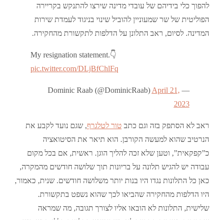
להפוך כלי בידיהם של עובדי מדינה שירצו להתנקש בקריירה
הפוליטית של שר שמעוניין להוביל שינוי בניגוד לעמדת שירות
המדינה. לסיום, ראב התלונן על הדלפות לתקשורת מהחקירה.
My resignation statement.👇
pic.twitter.com/DLjBfChlFq
April 21,
— Dominic Raab (@DominicRaab)
2023
ראב לא הסתפק בזה וגם כתב
טור לטלגרף
, שגם נועד לקבע את
הנרטיב שהוא למעשה הקורבן. הוא תיאר את הסיטואציה
כ”קפקאית”, וטען שלא זכה להליך הוגן. ראשית, אם בכל מקום
עבודה יש להגיש תלונה על בריונות תוך שלושה חודשים מהמקרה,
כאן כל התלונות נגדו היו בנות יותר משלושה חודשים. שנית, כאמור,
היו הדלפות מהחקירה שהביאו לכך שהוא נשפט בתקשורת.
שלישית, התלונות לא הובאו אליו לצורך תגובה, מה שמראה