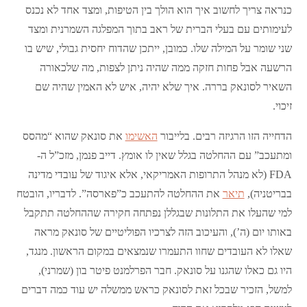
כנראה צריך לחשוב איך הוא הולך בין הטיפות, ומצד אחד לא נכנס
לעימותים עם בעלי הברית של ראב בתוך המפלגה השמרנית ומצד
שני שומר על המילה שלו. כמובן, ייתכן שהדוח יחסית גבולי, שיש בו
הרשעה אבל פחות חזקה ממה שהיה ניתן לצפות, מה שלכאורה
השאיר לסונאק בררה. איך שלא יהיה, איש לא האמין שהיה שם
זיכוי.
הדחייה הזו הרגיזה רבים. בלייבור
האשימו
את סונאק שהוא “מהסס
ומתעכב” עם ההחלטה בגלל שאין לו אומץ. דייב פנמן, מזכ”ל ה-
FDA (לא מנהל התרופות האמריקאי, אלא איגוד של עובדי מדינה
בבריטניה),
תיאר
את ההחלטה להתעכב כ”פארסה”. לדבריו, הובטח
למי שהעלו את התלונות שבגללן נפתחה חקירה שההחלטה תתקבל
באותו יום (ה’), והעיכוב הזה לצרכיו הפוליטיים של סונאק מראה
שאלו לא העובדים שחוו התעמרו שנמצאים במקום הראשון. מנגד,
היו גם כאלו שהגנו על סונאק. חבר הפרלמנט פיטר בון (שמרני),
למשל, הזכיר שבכל זאת לסונאק כראש ממשלה יש עוד כמה דברים