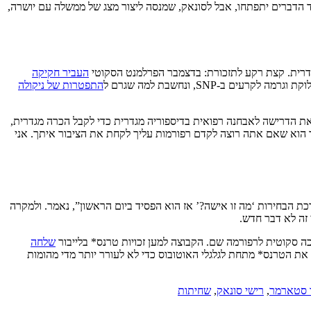
 הדברים יתפתחו, אבל לסונאק, שמנסה ליצור מצג של ממשלה עם יושרה,
דרית. קצת רקע לתזכורת: בדצמבר הפרלמנט הסקוטי
העביר חקיקה
SNP, ונחשבת למה שגרם ל
התפטרות של ניקולה
ת הדרישה לאבחנה רפואית בדיספוריה מגדרית כדי לקבל הכרה מגדרית,
ור הוא שאם אתה רוצה לקדם רפורמות עליך לקחת את הציבור איתך. אני
 הבחירות ‘מה זו אישה?’ אז הוא הפסיד ביום הראשון”, נאמר. ולמקרה
זה לא דבר חדש.
 סקוטית לרפורמה שם. הקבוצה למען זכויות טרנס* בלייבור
שלחה
ת הטרנס* מתחת לגלגלי האוטובוס כדי לא לעורר יותר מדי מהומות
 סטארמר
,
רישי סונאק
,
שחיתות