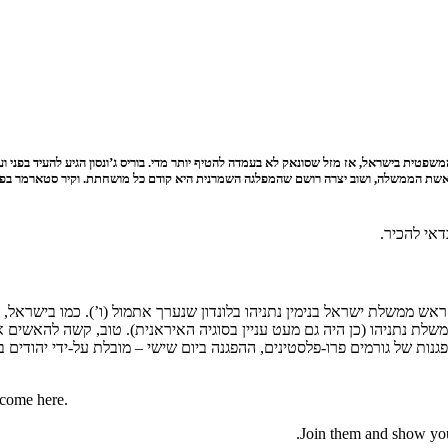
ת המשפטית בישראל, אז מזל שסונאק לא בעמדה להטיף יותר מדי. בוריס ג’ונסון הגיע להעיד בפ
אשת הממשלה, ושוב יצרה רושם שהמפלגה השמרנית היא קודם כל מושחתת. וקיר סטארמר בפנייה
אי להכיר.
אש ממשלת ישראל בנימין נתניהו בלונדון שנערך אתמול (ו’). כמו בישראל,
פגנות של גורמים פרו-פלסטינים, ההפגנה ביום שישי – מובלת על-ידי יהודים
lcome here.
Join them and show your