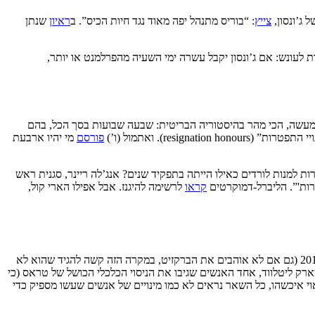
צייץ
: “בוריס מתנהל יפה מאוד נגד חיות הכיס”. ב
ראיון
שנתן
 לעונש: אם ג’ונסון יקבל עשרה ימי השעיה מהפרלמנט או יותר,
עשה, הכי מהר בהיסטוריה הבריטית: שבעה שבועות בסך הכל, בהם
re). ואתמול (ו’)
פורסם
מי יהיו ארבעת
סולקה בשל כך אמורה לקבל את האפשרות למנות לורדים כאילו הייתה בתפקיד שנים? אנג’לה ריינר, סגנית ראש
רות'”. הליברל-דמוקרטים
קראו
לרשימה להיגנז. אבל אפילו הארי קול,
); מת’יו אליוט, ששימש כסמנכ”ל במטה קמפיין עזיבת האיחוד האירופי ב-2016 (גם אם לא אוהבים את הברקזיט, במקרה הזה קשה להגיד שהוא לא
ק ליטלווד, אחד האנשים שגיבו את הניסוי הכלכלי הכושל של טראס (כי
וי איכשהו, כל השאר נראים לא כמו מינויים של אנשים שעשו מספיק כדי