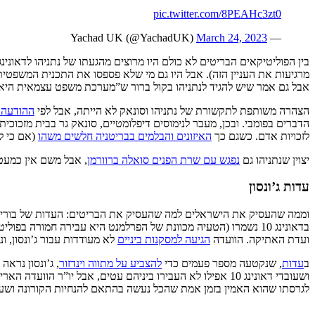
pic.twitter.com/8PEAHc3zt0
March 24, 2023
— Yachad UK (@YachadUK)
בין הפוליטיקאים הבריטים לא כולם היו מרוצים מהגעתו של נתניהו לדאונינג 10. חלקם הם כמ
מרגיעות את העניין הזה). אבל היו גם מי שלא פספסו את התכנית המשפטית
אבל גם אמר שיש להגיד לנתניהו בקול ברור ש”מערכת משפט עצמאית היא ה
הצהרה משותפת לתקשורת של נתניהו וסונאק לא הייתה, אבל לפי
ההודעה לע
הדברים בפומבי. ובכן, מעבר לנימוסים דיפלומטיים, סונאק גר בבית מזכוכי
לזכויות אדם. כשגם כך
האיזונים והבלמים בבריטניה חלשים משהו
(אם כי ל
יצוין שנתניהו גם
נפגש עם שרת הפנים סואלה ברוורמן
, אבל משם אין כמעט 
עדות ג’ונסון
וממה שהעסיק את הישראלים למה שהעסיק את הבריטים: העדות של בוריס ג’
בדאונינג 10 נשמרו (הטעיה מכוונת של הפרלמנט היא עבירה חמורה בפוליטיקה הבריטית). כדי להחליט האם אכן הייתה הטעיה מכוונת של הפרלמנט,
ועדת האתיקה. הוועדה
הגיעה למסקנות ביניים
לא מעודדות עבור ג’ונסון, ו
ב
עדות
, שנקטעה מספר פעמים כדי
להצביע על מתווה וינדזור
, ג’ונסון נרא
ושעובדי דאונינג 10 אפילו לא העבירו ביניהם עטים, אבל יו”
לגרסתו שהוא האמין בזמן אמת שהכל נעשה בהתאם להנחיות הקורונה ושעו