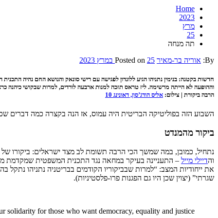
Home
2023
מרץ
25
תה מנחה
By:
אוריה בר-מאיר
25 במרץ 2023
Posted on
חדשות בקטנה: בנימין נתניהו הגיע ללונדון לפגישה עם רישי סונאק והנושא החם נהיה התכני
וההופעה לא הייתה מרשימה. ליז טראס תזכה למנות ארבעה לורדים, למרות שבקושי כיהנה כר
הרבה ביקורת | צילום:
אליס הודג’סון, דאונינג 10
השבוע הזה בפוליטיקה הבריטית היה עמוס, אז הנה בקצרה כמה דברים שכד
ביקור מהמנדט
נתחיל, כמובן, במה שמשך הכי הרבה תשומת לב מצד ישראלים: ביקורו של ר
וה
דיילי מייל
את ייחודיות המצב: “למרות שבביקוריו הקודמים בבריטניה נתניהו נתקל בה
שגרתי” (יצוין שכן היו גם הפגנות פרו-פלסטיניות).
 solidarity for those who want democracy, equality and justice.