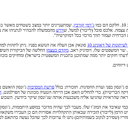
ו
ג’רמי קורבין
, שמתעניינים יותר במצב בשטחים מאשר בת
 עצמה. אלכס סובל (לייבור) למשל, ש
דרש
מהממשלה להבהיר לנתניהו את עמ
כרחית ועמוד תווך מרכזי בכל דמוקרטיה”.
יתונות של דאונינג 10
סונאק אכן העלה את הנושא בפניו. ניתן לתהות למה
ת. שר המשפטים שלו, דומיניק ראב,
מקדם בעצמו
החלשה של הביקורת השיפו
דעתי חזקים יותר ממה שמתוכנן בתכנית המשפטית בישראל) ומחזיקים בזכות 
דיווחים.
ונסון בפני ועדת החסינות. תזכורת: בגלל
פרשת המסיבות
ג’ונסון הואשם 
ה
נראה שהראיות שהגיעו אליה משכנעות אותה שג’ונסון שיקר ביודעין. השבוע (ד’
ה כמי שאיבד את המוג’ו שלו. מעבר לכך שהיה מדובר במופע היתממות, ג’ונסו
ר הוועדה הארייט הרמן (לייבור) הזכירה שבאותן התקהלויות אסורות הם כן העבירו 
זריו (שסירב לנקוב בשמותיהם) נתנו לו ערובות לכך שהכל נעשה בהתאם ל