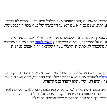
כנית המשפטית (והתבטאויות מצד בצלאל סמוטריץ’ ואחרים לא בדיוק
דתה. אמנם גם הוא שם דגש על החשיבות של בג”ץ בסוגיה הפלסטינית,
 סונאק לא פעל בדומה לקנצלר גרמניה אולף שולץ ואמר לנתניהו את
טית על הממשלה, וגורמים בממשלה
קוראים לעזוב
את האמנה האירופית
מוסכמות לא כתובות, תקבלו שעדיף שסונאק יזרוק אבנים בעדינות.
בכך שכראש הממשלה שיקר לפרלמנט כאשר נשאל אם הנחיות הקורונה
וחלט
להעביר את הנושא לבדיקה של ועדת החסינות, אחת השלוחות של
) הגיע הזמן של ג’ונסון להעיד בפני הוועדה.
ן היה עצבני ולא הצליח לשלוט בקהל כמו בעבר. הוא טען שהכללים נשמרו
משקאות. גם חברי הוועדה השמרנים הקשו עליו בשאלות, וג’ונסון בעיקר נצמד
כללים, כך שהטעיית הפרלמנט מצדו נעשתה בתום לב.