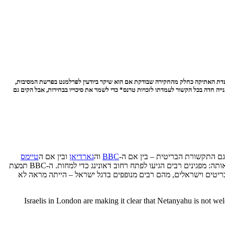
ני ועדת האתיקה כחלק מהחקירה שבודקת אם הוא שיקר ביודעין לפרלמנט בפרשת המסיבות,
 חדה בכל הקשור לעמדתו לזכויות טרנס* כדי לשמר את סיכוייו בבחירות, אבל הקים גם
 גם התקשורת הבריטית – בין אם ה-
BBC
וה
גארדיאן
ובין אם ה
טיימס
– התעניינה בעיקר במחאה נגד התכנית המשפטית שמקדמת ממשלת נתניהו (כן היה גם מעט עניין בסוגיה האיראנית). טוב, קשה להאשים אותה: מפגינים רבים הגיעו לפתח רחוב דאונינג כדי למחות. ה-BBC תמצת
 בריטים וישראלים, מהם רבים מנופפים בדגל ישראל – הייתה מראה לא
Israelis in London are making it clear that Netanyahu is not we