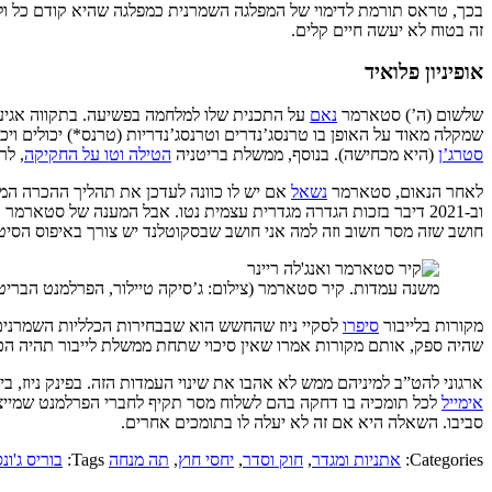
בכך, טראס תורמת לדימוי של המפלגה השמרנית כמפלגה שהיא קודם כל ולפ
זה בטוח לא יעשה חיים קלים.
אופיניון פלואיד
שלשום (ה’) סטארמר
נאם
על התכנית שלו למלחמה בפשיעה. בתקווה אגיע
שמקלה מאוד על האופן בו טרנסג’נדרים וטרנסג’נדריות (טרנס*) יכולים ויכולות לק
סטרג’ן
(היא מכחישה). בנוסף, ממשלת בריטניה
הטילה וטו על החקיקה
, לר
לאחר הנאום, סטארמר
נשאל
אם יש לו כוונה לעדכן את תהליך ההכרה המ
וב-2021 דיבר בזכות הגדרה מגדרית עצמית נטו. אבל המענה של סט
חושב שזה מסר חשוב וזה למה אני חושב שבסקוטלנד יש צורך באיפוס הסיט
משנה עמדות. קיר סטארמר (צילום: ג’סיקה טיילור, הפרלמנט הבריטי
מקורות בלייבור
סיפרו
לסקיי ניוז שהחשש הוא שבבחירות הכלליות השמרנים 
שהיה ספק, אותם מקורות אמרו שאין סיכוי שתחת ממשלת לייבור תהיה הכר
ארגוני להט”ב למיניהם ממש לא אהבו את שינוי העמדות הזה. בפינק ניוז, 
אימייל
לכל תומכיה בו דחקה בהם לשלוח מסר תקיף לחברי הפרלמנט שמייצג
סביבו. השאלה היא אם זה לא יעלה לו בתומכים אחרים.
Categories:
אתניות ומגדר
,
חוק וסדר
,
יחסי חוץ
,
תה מנחה
Tags:
בוריס ג'ונס