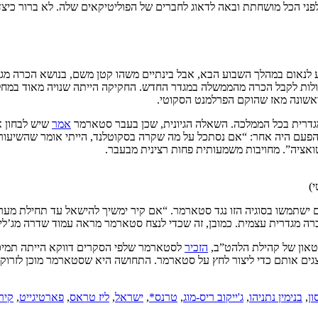
ני הכל מושחתת ובאה לדאוג לחברים של הפוליטיקאים שלה. לא ברור כיצד
 לנאום במהלך השבוע הבא, אבל בינתיים משהו קטן משם, בנושא הכרה מג
בל הכרה מהממשלה במגדר החדש. החקיקה הייתה שנויה מאוד במחלוקת וגרמה לקרעים ב-
אשונה מאז שהוקם הפרלמנט הסקוטי.
גדרית בכל הממלכה. השאלה הגיונית, שכן בעבר סטארמר
אמר
שיש לבחון א
ארמר הפעם היה אחר: “אם נסתכל על מה שקרה בסקוטלנד, הייתי אומר שהשיע
ואציה”. מחויבות משמעותית פחות רצינית מבעבר.
)
ישתמשו בסוגיה הזו נגד סטארמר. “אם קיר ימשיך להישאל עד תחילת מערכת
ה מגדרית עצמית. כמובן, זה שכדי לנצח סטארמר מראה עמוד שדרה מג’לי 
ביטאון של קהילת הלהט”ב,
הזכיר
לסטארמר שלפי הסקרים דווקא הייתה תמיכה
ים אותם כדי ליצור לחץ על סטארמר. התחושה היא שסטארמר מוכן לזרוק א
ון
,
בנימין נתניהו
,
ג'ייקוב ריס-מוג
,
טרנס*
,
ישראל
,
ליז טראס
,
פארטיגייט
,
קיר