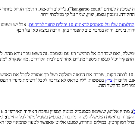
 התומך הגדול ביותר של ג’ונסון,
ירה. ג’ונסון עצמו, יצוין, שמר על קו ממלכתי יותר.
החלומות שלו על קאמבק לדאונינג 10 יכולים לחזור לבוידעם
. אבל יש משמעות
ות ביניים, והוא בסיכוי טוב להפסיד בהן. הרבה נמצא כאן על הכף.
שלה, ואם שכחתם אל תרגישו רע עם עצמכם: זה פשוט עבר נורא מהר. למ
 מספר מינויים אחרונים לבית הלורדים, מה שנקרא “מינויי התפטרות” (signation honours
הדבר העלה הרבה מאוד גבות, שכן עם כל הכבוד, למה מי שנכנסה לדאונינג 10 לכמה דקות, שברה את הוואזה ו
ט (לייבור)
צייץ
בפשטות: “ליז טראס לא צריכה לקבל ‘רשימת מינויי התפט
מוזרים בהקשר הזה.
צרה כראשת הממשלה (שזה, מתברר, מספיק בשביל מינוי לכל החיים); ומאר
ליברל-דמוקרטי). במילים אחרות, למעט אליוט שאפשר לטעון שהמינוי שלו רא