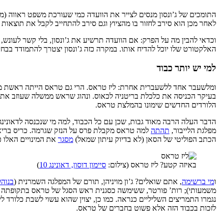
התומכים של ג’ונסון מנסים לצייר את הוועדה כמי שעורכת משפט ראווה (מה שמכונה לעתים “kangaroo court”). ג’ייקוב ריס-מוג,
לאחר מכן הוא סירב לחזור בו מהציוץ וגם סירב להתחייב לקבל את תוצאות החק
וכדאי להבין מה על הפרק: אם הוועדה תרשיע את ג’ונסון, בלי קשר לעונש,
האלקטורט שלו יוכל להדיח אותו. במקרה כזה ג’ונסון יצטרך להתמודד בבחיר
למי יש יותר כבוד
ומלשעבר אחד ללשעברית אחרת: ליז טראס. הרי גם טראס הייתה ראשת ממ
בעיקר הכניסה את כלכלת בריטניה לכאוס. ונהוג שראש ממשלה שעוזב את התפקיד יכול לעשות
הלורדים החדשים שימונו בהמלצת טראס.
מפלגת הלייבור,
תהתה
למה טראס מקבלת פרס על הנזק שגרמה. כריס בריאנ
הכתב הפוליטי של הסאן (לא בדיוק עיתון שמאל)
מסגר
את המינויים האלו כ
באיזה קטע? ליז טראס (צילום:
סיימון דוסון, דאונינג 10
)
ו
מי ברשימה
, אתם שואלים? ג’ון מויניהן, תורם של המפלגה השמרנית (
בנוהל
משמעותי); רות’ פורטר, ששימשה כסגנית ראש הסגל של טראס בתקופתה הק
נגמרו התמריצים השליליים כנראה. כמו כן, יצוין שהוא עשוי לשבת כלורד 
לזכות בכבוד הזה אלא פשוט בחברים של טראס.