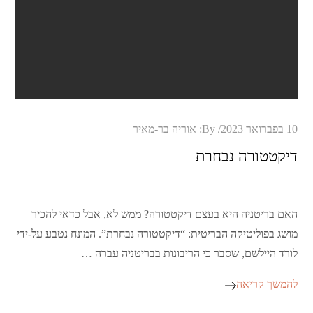
Posted
10 בפברואר 2023
By:
אוריה בר-מאיר
on
דיקטטורה נבחרת
האם בריטניה היא בעצם דיקטטורה? ממש לא, אבל כדאי להכיר
מושג בפוליטיקה הבריטית: “דיקטטורה נבחרת”. המונח נטבע על-ידי
לורד היילשם, שסבר כי הריבונות בבריטניה עברה …
להמשך קריאה