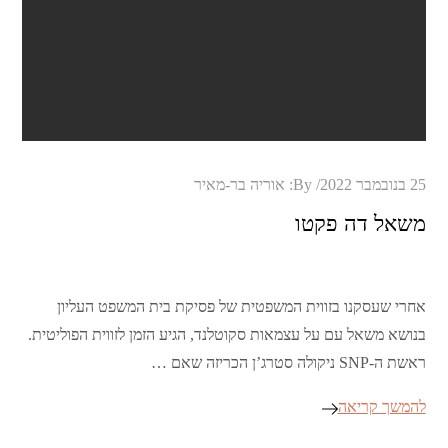
Posted
25 בנובמבר 2022
By:
אוריה בר-מאיר
on
משאל דה פקטו
אחרי שעסקנו בזווית המשפטית של פסיקת בית המשפט העליון
בנושא משאל עם על עצמאות סקוטלנד, הגיע הזמן לזווית הפוליטית.
ראשת ה-SNP ניקולה סטרג’ן הכריזה שאם …
להמשך קריאה