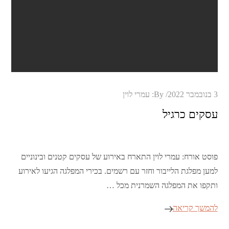
Posted
3 בנובמבר 2022
By:
עמרי לוין
on
עסקים כרגיל
פוסט אורח: עמרי לוין התארח באירוע של עסקים קטנים ובינוניים
למען מפלגת הלייבור וחזר עם רשמים. בכירי המפלגה הגיעו לאירוע
ותקפו את המפלגה השמרנית מכל …
להמשך קריאה