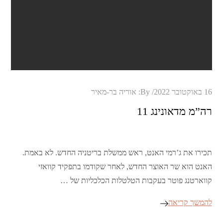
Posted
16 באוקטובר 2022
By:
אוריה בר-מאיר
on
רה”מ מדאונינג 11
תכירו את ג’רמי האנט, ראש ממשלת בריטניה החדש. לא באמת.
האנט הוא שר האוצר החדש, לאחר שקודמו בתפקיד קוואזי
קווארטנג פוטר בעקבות הטלטלות הכלכליות של …
להמשך קריאה