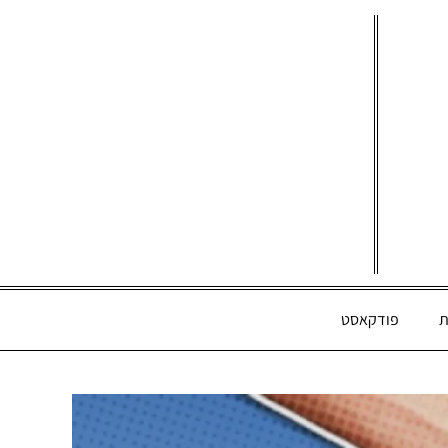
ת
פודקאסט