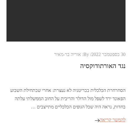
Posted
30 בספטמבר 2022
By:
אוריה בר-מאיר
on
נגד האורתודוקסיה
הסחרחרת הכלכלית בבריטניה לא נעצרת: אחרי שבתחילת השבוע
הפאונד ירד לשפל מול הדולר והריבית על החוב הממשלתי עלתה
בחדות, נראה היה שכל הגופים הכלכליים מתייצבים …
להמשך קריאה