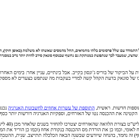
לל התמודד עם שלל פרסומים בלתי מחמיאים, החל מהמסים שאשתו לא משלמת (באופן חוקי), 
וע שהציג, שמעבר לכך שנתפשת כמנותקת גם נחשף שבנוסף סונאק סירב להיות יותר נדיב במסגרת
ל הביקור של בוריס ג’ונסון בקייב. אבל בינתיים, עניין אחר: בימים הא
צבו של סונאק בדעת הקהל קשה למדיי בעקבות מה שנתפש כצעדים לא מספק
תוספות חדשות. ראשית,
התוספת של עשרות אחוזים לחשבונות האנרגיה
נכנסה לתוקף ב-1 
טינה את ההכנסה נטו של האזרחים, וספקיות האנרגיה דורשות יותר כסף מ
ף) זה נחמד, בהנחה שיודעים שבשנה הבאה הכלכלה תתייצב. שנית, ההטבה