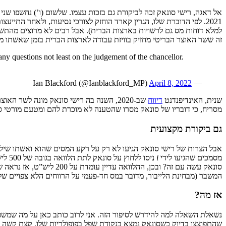
אל דאגה, רישי סונאק זכה לביקורת גם בזכות עצמו. שלשום (ו’) נחשפו שני 
2021. לפי הדוברת שלו, הגרין קארד הוחזק לצורכי נסיעות, ולאחר התי
למלא דוחות מס גם לרשויות בארצות הברית). אבל רבים לא מרוצים מהתשובה
זה ששר האוצר הבריטי מחזיק בוויזת עבודה לארצות הברית בזמן שאשתו מצה
ny questions not least on the judgement of the chancellor.
April 8, 2022
— Ian Blackford (@Ianblackford_MP)
שנית, האינדיפנדנט
דיווח
שב-2020, השנה בה רישי סונאק מונה לשר
מסריח, כי דובריו של סונאק מסרו שהטענה לא מוכרת להם ומטעם מורטי ס
גם ביקורת מקצועית
אבל הצרות של רישי סונאק הגיעו לא רק על רקע המסים שהוא ואשתו שילמו
מסמכים שהגיעו לידי
i
ניסו
סונאק עשה עם זה? ובכן
המשבר (מבחינת הלייבור, מדובר במס חד-פעמי על הרווחים הלא צפויים ש
אז מה?
נשאלת השאלה למה להידרש לסיפור הזה. אני לרוב כותב כאן על מה שמשפיע 
שהתפוצצו בדיוק כשסונאק נמצא בנקודת שפל בפופולריות שלו. קצת קשה ל