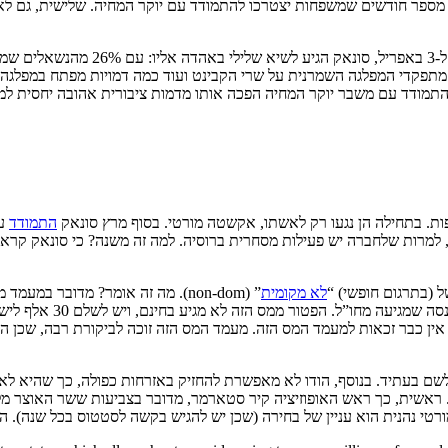
אה תינתן רק באוקטובר ומס ההכנסה ירד רק ב-2024. זה אומר מספר חודשים שמשפחות יצטרכו להתמודד עם י
תפקדי המפלגה השמרנית על שרי הקבינט ועוד כמה דמויות מפתח במפלגה, 
ת. בתחילה הן נגעו רק לאשתו, אקשטה מורטי. בסוף מרץ סונאק
התמודד
אביה הוא ממייסדי החברה), ששוות כ-400 מיליון ליש”ט, למרות שלחברה יש פעילות מסחרית ברוסיה. ל
 (בתרגום חופשי) “
לא מקומית
” (non-dom). מה זה אומר? מדובר 
 12 מתוך 14 השנים החולפות. אחרי 15 שנות תושבות אין כבר זכאות למעמד המס הזה. מעמד המס הזה 
זור לשם בעתיד. בנוסף, הודו לא מאפשרת להחזיק באזרחות כפולה, כך שהיא 
. ראשית, כך ראש האופוזיציה קיר סטארמר, מדובר בצביעות ששר האוצר מ
ורטי נהנית הוא עניין של בחירה (שכן יש להגיש בקשה לסטטוס בכל שנה). 