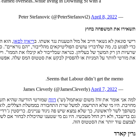
 earned overseas..while living in Downing St with a
April 8, 2022
— Peter Stefanovic (@PeterStefanovi2)
תשאירו את המשפחה בחוץ
רישי סונאק לא נשאר חייב אל מול הטענות נגד אשתו. ב
ריאיון לסאן
, הוא ה
כדי לפגוע בו, מה שלדבריו עושים הפוליטיקאים מהלייבור, “הם נוראיים”. 
שרעיות הן רק המשך של בעליהן. כנראה שבלייבור לא קיבלו את הממו”. ויש 
את מורטי לוותר על המניות או להפסיק לבקש את סטטוס המס שלה. אפשר ל
Seems that Labour didn’t get the memo.
April 7, 2022
— James Cleverly (@JamesCleverly)
למה אני אומר את זה? משום שאתמול (ש’)
דווח
שמורטי הודיעה שהיא תשלם
מחויבת. היו מי שלא התרשמו, למשל שרת התחבורה בממשלת הצללים, לואיז 
כשהפך לשר לראשונה, כך שלא נמצא שיש פה ניגוד עניינים. כריסטין ג’רד
גם בדיעבד, ולא רק החל מעכשיו. היו גם מי שטענו שהיכולת לבחור אם לש
לצמצם עוד יותר את הסטטוס הזה.
גרין קארד