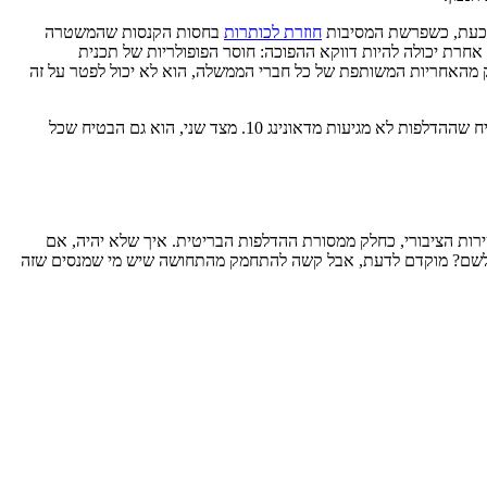
כעת, כשפרשת המסיבות
חוזרת לכותרות
בחסות הקנסות שהמשטרה
 אחרת יכולה להיות דווקא ההפוכה: חוסר הפופולריות של תכנית
ק מהאחריות המשותפת של כל חברי הממשלה, הוא לא יכול לפטר על זה
משותפת עם קנצלר גרמניה, אולף שולץ, הוא הביע תמיכה בסונאק והבטיח שההדלפות לא מגיעות מדאונינג 10. מצד שני, הוא גם הבטיח שכל
שירות הציבורי, כחלק ממסורת ההדלפות הבריטית. איך שלא יהיה, אם
לכים לשם? מוקדם לדעת, אבל קשה להתחמק מהתחושה שיש מי שמנסים שזה