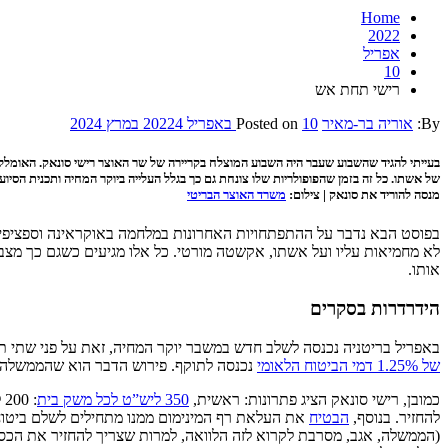
Home
2022
אפריל
10
רישי תחת אש
By:
אוריה בר-מאיר
10 באפריל 2022
Posted on
4 במרץ 2024
בעייתי להגיד שהשבוע שעבר היה השבוע המוצלח בקריירה של שר האוצר רישי סונאק. האומ
של אשתו. כל זה בזמן שהפופולריות שלו צונחת גם כך בגלל העלייה ביוקר המחיה ותכנית הסי
מנסה להוריד את סונאק | צילום:
משרד האוצר הבריטי
בפוסט הבא נדבר על ההתפתחויות האחרונות במלחמה באוקראינה וספציפית ע
לא מחמיאות עליו ועל אשתו, אקשטה מורטי. כל אלו מגיעים כשגם כך מ
אותו.
הידרדרות בסקרים
באפריל בריטניה נכנסה לשלב חדש במשבר יוקר המחיה, זאת על פני שתי 
של 1.25% דמי הביטוח הלאומי
נכנסה לתוקף. פירוש הדבר הוא שהממשלה הק
כמובן, רישי סונאק הציג פתרונות: ראשית,
350 ליש”ט לכל משק בית
להחזיר. בנוסף,
הבטיח
(הממשלה, אגב, מסרבת לקרוא לזה הלוואה, למרות שצריך להחזיר את הכס