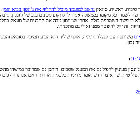
פר סיבות. ראשית, סונאק
נחשב למועמד מוביל להחליף את ג’ונסון בבוא הזמן
. 
רוצה לשמור על מקומו בממשלה אסור לו לתקוע סכינים בגב של ג’ונסון. סיבה
א במפלגה השמרנית כולה. אחרי שג’ונסון גיבה את התכנית של סונאק כחל
ת, זה יקל להיפטר ממנו ואולי גם מתכניתו.
ים
10
)
’ונסון מעוניין להפיל גם את המעגל שסביבו. וייתכן גם שמדובר במישהו מה
כילות פוליטית. שר אוצר חדש אומר מדיניות כלכלית אחרת. האם אנחנו הו
אק