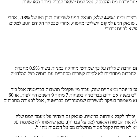
וקר המחיה. שלישית, גם לאחר ירידת מס ההכנסה, נטל המס יישאר הגבוה ביותר מאז שנות
, שנערך בין ה-1 ל-3 באפריל, סונאק הגיע לשיא שלילי באהדה אליו: עם 26% מהנשאלים שמרוצים ממנו ו-44% שלא, סונאק הגיע לשביעות רצון נטו של 18%-, אחרי
סונאק הגיע למקום השלישי מהסוף, אחרי שבסקר הקודם הגיע למקום
עם הרבה שאלות על כך שמורטי מחזיקה במניות בשווי 0.9% מחברת
מה זה משנה? כי סונאק קרא לחברות מסחריות לא לקיים קשרים מסחריים עם רוסיה בצל המלחמה
במעמד מס בן יותר ממאתיים שנה, עבור מי שקיבלו תושבות בבריטניה אבל בית
הקבע שלהם הוא במדינה אחרת. במקרה זה הם מקבלים פטור ממס על הכנסה שמגיעה מחו”ל. הפטור ממס הזה לא מגיע בחינם, ויש לשלם 30 אלף ליש”ט בשנה אם חיים בבריטניה בלפחות 7 מתוך 9 השנים החולפות, או 60
זוכה לביקורת רבה, שכן הוא מאפשר בעיקר לעשירים שמתגוררים בבריטניה, אבל לכאורה מתכוונים
לא יכולה לקבל אזרחות בריטית. סונאק גם הצהיר על מעמד המס שלה
לא את הביטוח הלאומי (מס על עבודה), בזמן שאשתו לא משלמת על
היא לא חייבת לקבל פטור מתשלום מס על הכנסות מחו”ל.