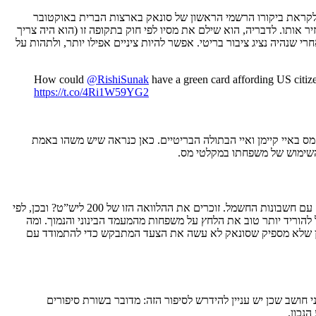
לקראת ביקורו הרשמי הראשון של סונאק בארצות הברית באוקטובר
יר אותו. לדבריה, הוא שילם את מסיו לפי חוק בתקופה זו (הוא היה צריך
שנהיה נציג ציבור בריטי. אפשר להיות ציניים אפילו יותר, ולתהות על
How could
@RishiSunak
have a green card affording US citize
https://t.co/4Ri1W59YG2
 מס באיי קיימן ואיי הבתולה הבריטיים. כאן כנראה שיש משהו באמת
מהשימוש של משפחתו במקלטי מס.
בחמישי מידע לגבי תכנית ההתמודדות של סונאק עם חשבונות החשמל. זוכרים את ההלוואה הזו של 200 ליש”ט? ובכן, לפי
ת בטווח המידי זה יוכל להוריד יותר טוב את הלחץ על משפחות מהמעמד הבינוני והנמוך. ומה
” של ממשלת הצללים, טען שלא מספיק שסונאק לא עשה את הצעד המתבקש כדי להתמודד עם
 חושב שכן יש עניין להידרש לסיפור הזה: מדובר בשורת סיפורים
נכון.