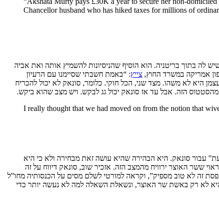
“Akshata Murty pays £30K a year to secure her non-domiciled t
Chancellor husband who has hiked taxes for millions of ordina
 לה בתוך בריטניה. הוא הוסיף שהניסיונות להשמיץ אותה ואת אביה
צפון אמריקה במשרד החוץ,
צייץ
: “באמת חשבתי שסיימנו עם הרעיון
מן היא לא משהו. מצד שני, הכל חוקי. כלומר, סונאק לא יכול להכריח
הסטטוס הזה. אבל עד אז סונאק יכול גג לבקש. ויש מצב שהוא ביקש.
I really thought that we had moved on from the notion that wive
” עבור סונאק. היא הבהירה שהיא עושה זאת מבחירה ולא כי היא
י ששר האוצר ירוויח מהמצב הזה. אזכיר שוב, סונאק דיווח על זה
תפסת זה לא טוב מספיק”, וקראה למורטי לשלם מסים על הכנסותיה מחו”ל
ה היא לא רק באשת שר האוצר, ונשאלת השאלה למה לא נעשה יותר כדי