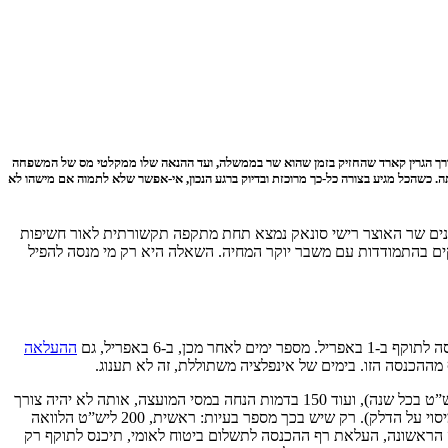
דרך הגרין קארד שהחזיק בזמן שהוא שר בממשלה, ועד ההנאה שלו ממקלטי מס של המשפחה
ה. כשהכל מגיע בצורה כל-כך מרוכזת ובדיוק ברגע הנכון, אי-אפשר שלא לתמוה אם מישהו לא
חרונים שר האוצר רישי סונאק נמצא תחת מתקפה תקשורתית לאור חשיפות
ים בהתמודדות עם משבר יוקר המחיה. השאלה היא רק מי מנסה להפיל
באפריל. מספר ימים לאחר מכן, ב-6 באפריל, גם
ההעלאה
ההכנסה הזו. בימים של אינפלציה משתוללת, זה לא תענוג.
: 200 ליש”ט בצורת הלוואה שהאזרחים יצטרכו להחזיר בשנים שלאחר מכן (40 ליש”ט בכל שנה), ועוד 150 בדמות הנחה במסי המועצה, אותה לא יהיה צורך
את העלאת רף המינימום ממנו מתחילים לשלם ביטוח לאומי, וכמו כן את הורדת מס ההכנסה בנקודת אחוז (וכמו כן הוריד את המיסוי על הדלק). רק שיש בכך מספר בעיות: ראשית, 200 ליש”ט הלוואה
 הראשונה, העלאת רף ההכנסה לתשלום ביטוח לאומי, תיכנס לתוקף רק