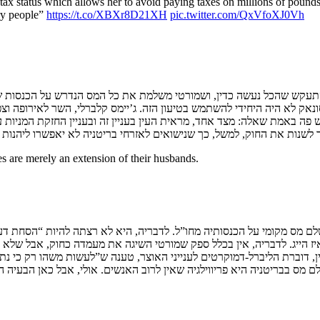
ax status which allows her to avoid paying taxes on millions of pounds
ry people”
https://t.co/XBXr8D21XH
pic.twitter.com/QxVfoXJ0Vh
תעקש שהכל נעשה כדין, ושמורטי משלמת את כל המס הנדרש על הכנסות שיש
סונאק לא היה היחידי להשתמש בטיעון הזה. ג’יימס קלברלי, השר לאירופה ו
פה באמת שאלה: מצד אחד, מראית העין בעניין זה ובעניין החזקת המניות עצ
שנות את החוק, למשל, כך שנישואים לאזרחי בריטניה לא יאפשרו ליהנות מ
s are merely an extension of their husbands.
 מס מקומי על הכנסותיה מחו”ל. לדבריה, היא לא רצתה להיות “הסחת דעת
הייג. לדבריה, אין בכלל ספק שמורטי השיגה את מעמדה כחוק, אבל שלא ראו
יין, דוברת הליברל-דמוקרטים לענייני האוצר, טענה ש”לעשות משהו רק כי נ
לם מס בבריטניה היא פריווילגיה שאין לרוב האנשים. אולי, אבל כאן הבעי