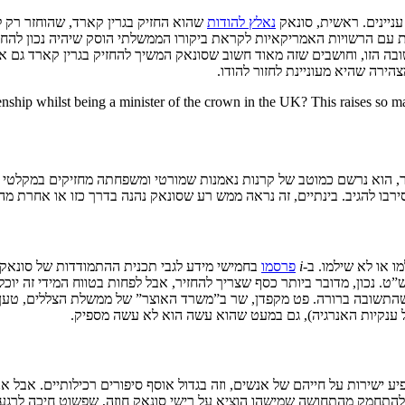
עניינים. ראשית, סונאק
נאלץ להודות
שהוא החזיק בגרין קארד, שהוחזר רק 
יעצות עם הרשויות האמריקאיות לקראת ביקורו הממשלתי הוסק שיהיה נכון להחז
 הזו, וחושבים שזה מאוד חשוב שסונאק המשיך להחזיק בגרין קארד גם אחרי 
ירה שהיא מעוניינת לחזור להודו.
nship whilst being a minister of the crown in the UK? This raises so ma
 האוצר, הוא נרשם כמוטב של קרנות נאמנות שמורטי ומשפחתה מחזיקים במקלטי
ירבו להגיב. בינתיים, זה נראה ממש רע שסונאק נהנה בדרך כזו או אחרת 
 או לא שילמו. ב-
i
פרסמו
 ללחוץ על סונאק לתת הלוואה בגובה של 500 ליש”ט. נכון, מדובר ביותר כסף שצריך להחזיר, אבל לפחו
, ההלוואה עדיין עומדת על 200 ליש”ט, אז נראה שהתשובה ברורה. פט מקפדן, שר ב”משרד האוצר
ל ענקיות האנרגיה), גם במעט שהוא עשה הוא לא עשה מספיק.
ישירות על חייהם של אנשים, וזה בגדול אוסף סיפורים רכילותיים. אבל אני
התחמק מהתחושה שמישהו הוציא על רישי סונאק חוזה, שפשוט חיכה לרגע ה