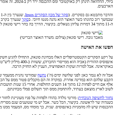
ביולי, ההלוו
הארבעים.
והדבר מתבטא גם בסקרים. ב
סקר של מכון הסקרים Ipsos
שבמשך רוב כהונתו כשר האוצר הוא נהנה מנטו חיובי. ב
סקר
שנערך בקרב מ
ה-11 מתוך 34 דמויות עליהן נשאלים. בקיצור, הדרך בה בחר רישי סונאק להתמודד עם משבר יוקר המחיה הפכה אותו מדמות ציבורית אהובה יחסית למושא לכעס ציבורי.
מאבד גובה. רישי סונאק (צילום: משרד האוצר הבריטי)
חפשו את האישה
על רקע הסקרים הקטסטרופליים האלו מבחינת סונאק, התחילו להגיע חשיפו
אינפוסיס ההודית (
באוקראינה. אבל למרות זעקות האופוזיציה, העניין לא החזיק הרבה.
אבל זה לא נגמר כאן: לפני שלושה ימים (ה’)
נחשף
שמורטי נהנית ממעמד של
אלף אם חיים לפחות
לשוב לארץ מוצאם בעתיד, להתחמק ממס תוך תשלום סמלי מבחינתם.
נחזור לחשיפה הנוכחית
: מורטי נולדה בהודו ולפחות על פניו מעוניינת לח
כשנהיה שר לראשונה. בקיצור, הכל כשר. אבל יש מי שטוענים שגם מסריח
ההכנסות שיש לה מהמניות באינפוסיס. שנית, כך מומחי מס, המעמד ממנו מ