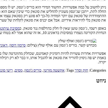
ניתן לחשוב על כמה אפשרויות. החשוד המידי הוא בוריס ג’ונסון. יש לו מס
החלה לתת, ייתכן שג’ונסון מעוניין להחליש את סונאק כדי שיבין שאם הוא 
ההתמודדות של סונאק עם יוקר המחיה כל-כך לא פוגע רק בסונאק עצמו אל
את סונאק בלי להיראות אידיוט. אבל אם יכניס את סונאק לקלחת של שערוריו
באופן רשמי, ג’ונסון טוען שאין לו חלק בהדלפות נגד סונאק. ב
מסיבת עיתונא
הנחיות הקורונה נשמרו במסיבות בדאונינג 10, אז זה שהוא אמר לא בטוח שזה נכון.
מכחיש קשר. בוריס ג’ונסון עם אולף שולץ (צילום:
סיימון דוסון, דאונינג 
אפשרויות אחרות עשויות להיות דומיניק קאמינגס, שכחלק מהוונדטה שלו בג
באמת יש פה ניסיון להוריד את סונאק או להגביל אותו, זו כבר לא רק ר
יקרה.
Categories:
חוק וסדר
Tags:
אקשטה מורטי
,
בוריס ג'ונסון
,
מסים
,
רישי סונ
ניווט