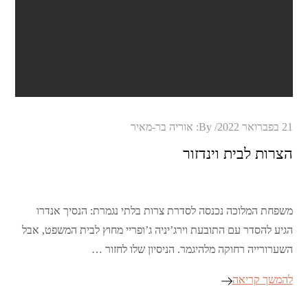
Posted
21 בפברואר 2022
By:
אוריה בר-מאיר
on
הצרות לבית וינדזור
משפחת המלוכה נכנסה לסדרת צרות בלתי נגמרת: הנסיך אנדרו
הגיע להסדר עם התובעת וירג’יניה ג’ופריי מחוץ לבית המשפט, אבל
השערורייה רחוקה מלהיגמר. הניסיון שלו לחזור …
להמשך קריאה