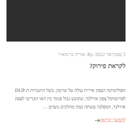
Posted
5 בפברואר 2022
By:
אוריה בר-מאיר
on
לקראת פירוק?
הפוליטיקה הצפון אירית עולה על שרטון. בשל התנגדות ה-DUP
לפרוטוקול צפון אירלנד, שקובע גבול פנימי בין האי הבריטי לצפון
אירלנד, המפלגה עשתה כמה מהלכים נועזים …
להמשך קריאה