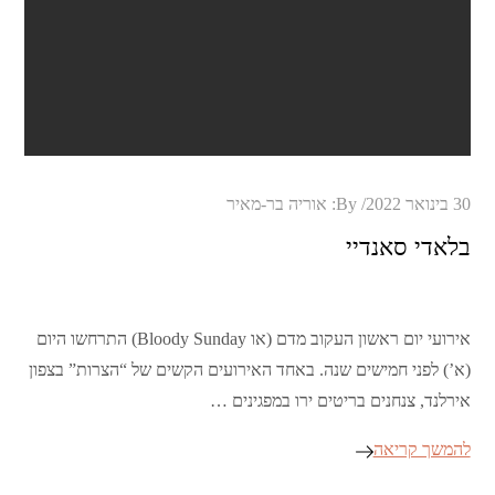
Posted
30 בינואר 2022
By:
אוריה בר-מאיר
on
בלאדי סאנדיי
אירועי יום ראשון העקוב מדם (או Bloody Sunday) התרחשו היום
(א’) לפני חמישים שנה. באחד האירועים הקשים של “הצרות” בצפון
אירלנד, צנחנים בריטים ירו במפגינים …
להמשך קריאה