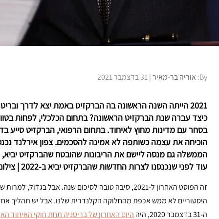
Posted
By:
אוריה בר-מאיר
31 בדצמבר 2021
on
2021 הייתה השנה הראשונה בה הברקזיט באמת יצא לדרך ובריט
כיצד עברה שנת הברקזיט הראשונה? בתחום הכלכלי, לפחות בטווח
בסחר עם מדינות מחוץ לאיחוד. בתחום הרפואי, הברקזיט סייע בד
הממשלה גם מנסה ליישם את הריבונות שהובטח שהברקזיט יביא, ר
עוד לפני שנכנסנו לצרות החדשות שהברקזיט יביא ב-2022 | צילום:
זה הפוסט האחרון ל-2021, סיבה טובה לסיכום שנה. אבל בגדול, למרות שגם אני נהניתי
היסטוריים לא ממש אכפת מהחלוקה הקלנדרית שלנו. אבל יש תהליך אחד שמ
ה-31 בדצמבר 2020, היה
היום האחרון של בריטניה תחת חוקי האיחוד האי