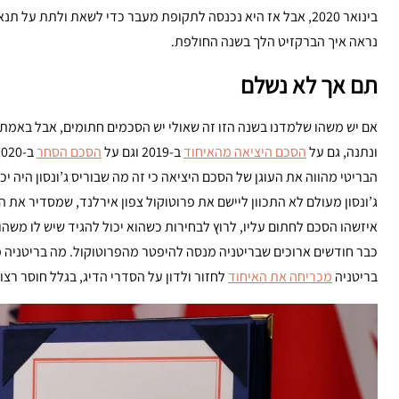
בינואר 2020, אבל אז היא נכנסה לתקופת מעבר כדי לשאת ולתת על תנאי הסחר עם האיחוד, מה ש
נראה איך הברקזיט הלך בשנה החולפת.
תם אך לא נשלם
אם יש משהו שלמדנו בשנה הזו זה שאולי יש הסכמים חתומים, אבל באמת
ונתנה, גם על
הסכם היציאה מהאיחוד
ב-2019 וגם על
הסכם הסחר
ב-2020, שלא בתום לב.
ג’ונסון מעולם לא התכוון ליישם את פרוטוקול צפון אירלנד, שמסדיר את ה
איזשהו הסכם לחתום עליו, לרוץ לבחירות כשהוא יכול להגיד שיש לו משהו מ
כבר חודשים ארוכים שבריטניה מנסה להיפטר מהפרוטוקול. מה בריטניה 
בריטניה
מכריחה את האיחוד
לחזור ולדון על הסדרי הדיג, בגלל חוסר רצון