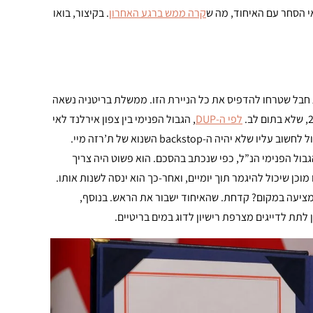
קרה ממש ברגע האחרון
. בקיצור, בואו
 חבל שטרחו להדפיס את כל הניירת הזו. ממשלת בריטניה נשאה
לפי ה-DUP
, הגבול הפנימי בין צפון אירלנד לאי
הבריטי מהווה את העוגן של הסכם היציאה כי זה מה שבוריס ג’ונסון היה יכול לחשוב עליו שלא יהיה ה-backstop השנוא של ת’רזה מיי.
גבול הפנימי הנ”ל, כפי שנכתב בהסכם. הוא פשוט היה צריך
וכן שיכול להיגמר תוך יומיים, ואחר-כך הוא ינסה לשנות אותו.
מציעה במקום? קדחת. שהאיחוד ישבור את הראש. בנוסף,
 לתת לדייגים מצרפת רישיון לדוג במים בריטיים.