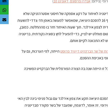
פי (צילום:
אנדרו פרסונס, דאונינג 10
)
ריטניה לאיחוד על רקע אספקה של חיסוני אסטרהזניקה שלא
הגיעו לאיחוד. לכמה שעות באיחוד איבדו את העשתונות והפעילו את סעיף 16 להסכם היציאה, שמאפשר למעשה באופן חד-צדדי להשעות
ת לצפון אירלנד. תוך שעות האיחוד חזר בו מההחלטה. כמובן,
 מוחלט יש לציין, כדי להפעיל לחץ בסוגיה נקודתית. בריטניה
 לא התכוונה לקיים אותם.
 של שר הברקזיט דייוויד פרוסט
הייתה, לפי הערכות, גם על
ופי באכיפת ההסכם.
בל זו הייתה שנה בה הצורה הפורמלית של הברקזיט המשיכה
סכם היציאה תקע את צפון אירלנד עם גבול פנימי בינה לבין האי
ירופי. זה אומר, לדוגמה, שמעבר של בשר מקורר מבריטניה