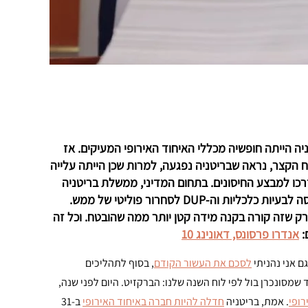
ניה הייתה חופשיה מכללי האיחוד האירופי המעיקים. אז
 הקצר, נראה שבריטניה נפגעה, למרות שכן הייתה עלייה
רכו למבצע החיסונים. בתחום המדיני, ממשלת בריטניה
הוכיחה את עצמה כשותפה לא אמינה להסכמים. צפון אירלנד נכנסה לבעיות כלכליות וה-DUP לסחרור פוליטי של ממש.
ק שזה קורה בקנה מידה קטן יותר ממה שהובטח. וכל זה
אנדרו פרסונס, דאונינג 10
לסכם את העשור הקודם
, בסוף לתהליכים
סונכרן בול לפי לוח השנה שלנו: הברקזיט. היום לפני שנה,
רופי
. אמת, בריטניה
חדלה להיות חברה באיחוד האירופי
ב-31