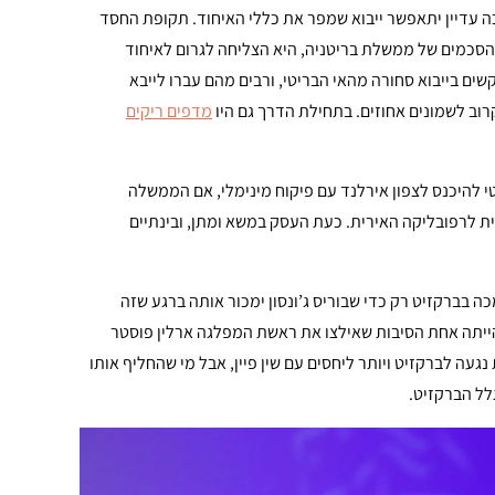
 עדיין יתאפשר ייבוא שמפר את כללי האיחוד. תקופת החסד
הסכמים של ממשלת בריטניה, היא הצליחה לגרום לאיחוד
ים בייבוא סחורה מהאי הבריטי, ורבים מהם עברו לייבא
רוב לשמונים אחוזים. בתחילת הדרך גם היו
מדפים ריקים
 להיכנס לצפון אירלנד עם פיקוח מינימלי, אם הממשלה
ת לרפובליקה האירית. כעת העסק במשא ומתן, ובינתיים
בצפון אירלנד שתמכה בברקזיט רק כדי שבוריס ג’ונסון ימכור אותה ברגע שזה
הייתה אחת הסיבות שאילצו את ראשת המפלגה ארלין פוסטר
נגעה לברקזיט ויותר ליחסים עם שין פיין, אבל מי שהחליף אותו
לל הברקזיט.