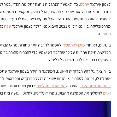
לצפון אירלנד
ייחסם
. כדי לאפשר הסתגלות ניתנה “תקופת חסד”, במהלכה
הזו הייתה אמורה להסתיים לפני חודשים, אבל כחלק מטקטיקת מסמוס ה
להסכים להארכת תקופת החסד הזו. אבל עסקים בצפון אירלנד עדיין מתקש
מהרפובליקה. בין ינואר ליוני 2021 הייבוא מאירלנד לצפון אירלנד
עלה
בק
בחנויות.
בינתיים, האיחוד
מוכן להתפשר
ולאפשר להרבה יותר סחורות מהאי הבריטי
הבריטית תיקח אחריות על כך שהדבר לא ישמש כדי להבריח סחורה בריטי
העסקים בצפון אירלנד תלויים על בלימה.
בין השאר על רקע הברקזיט ה-DUP, המפלגה היחידה 
ישתלם לו, נכנסה לסחרור. אי הנחת שנוצרה בגלל הברקזיט והפרוטוקול 
להתפטר מתפקידה
.
הסיבה ל
התפטרות מחליפהּ
אדווין פוטס אמנם פחות 
ו
איים
להשליך את המפלגה מהצוק, ג’פרי דונלדסון, לחלוטין עושה זאת בג