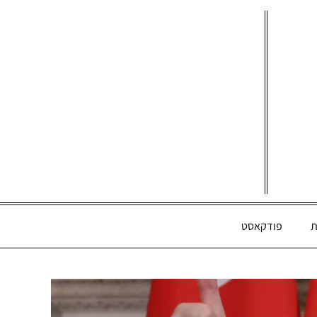
ת
פודקאסט