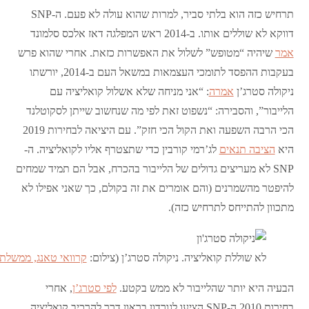
תרחיש כזה הוא בלתי סביר, למרות שהוא עולה לא פעם. ה-SNP
דווקא לא שוללים אותו. ב-2014 ראש המפלגה דאז אלכס סלמונד
אמר
שיהיה “מטופש” לשלול את האפשרות כזאת. אחרי שהוא פרש
בעקבות ההפסד לתומכי העצמאות במשאל העם ב-2014, יורשתו
ניקולה סטרג’ן
אמרה
: “אני מניחה שלא אשלול קואליציה עם
הלייבור”, והסבירה: “נשפוט זאת לפי מה שנחשוב שייתן לסקוטלנד
הכי הרבה השפעה ואת הקול הכי חזק”. עם היציאה לבחירות 2019
היא
הציבה תנאים
לג’רמי קורבין כדי שתצטרף אליו לקואליציה. ה-
SNP לא מעריצים גדולים של הלייבור בהכרח, אבל הם תמיד שמחים
להיפטר מהשמרנים (והם אומרים את זה בקולם, כך שאני אפילו לא
מתכוון להתייחס לתרחיש כזה).
לא שוללת קואליציה. ניקולה סטרג’ן (צילום:
קרוואי טאנג, ממשלת 
הבעיה היא יותר שהלייבור לא ממש בקטע.
לפי סטרג’ן
, אחרי
בחירות 2010 ה-SNP הציעו לגורדון בראון דרך להרכיב קואליציה