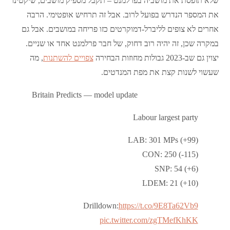
שלא תופסת את מושביה בפרלמנט – תקבל מספיק מושבים, שיקטינו
את המספר הנדרש בפועל לרוב. אבל זה תרחיש אופטימי. הרבה
אחרים לא צופים לליברל-דמוקרטים כזו פריחה במושבים. אבל גם
במקרה שכן, זה יהיה רוב דחוק, של חבר פרלמנט אחד או שניים.
יצוין גם שב-2023 גבולות מחוזות הבחירה
צפויים להשתנות
, מה
שעשוי לשנות קצת את מפת המנדטים.
Britain Predicts — model update
Labour largest party
LAB: 301 MPs (+99)
CON: 250 (-115)
SNP: 54 (+6)
LDEM: 21 (+10)
Drilldown:
https://t.co/9E8Ta62Vb9
pic.twitter.com/zgTMefKhKK