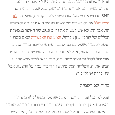
אז אולי סטארמר יוכל לקבל תמיכה של ה-SNP מבחוץ? זה גם
תרחיש בעייתי, גם אם יותר נוח לבליעה, בגלל שסביר להניח שה-
SNP תדרוש את משאל העם השני שלה. עקרונית, סטארמר
לא
ממש שלל
את האפשרות שמתישהו בעתיד הוא יגבה את האופציה
הזו, אבל הוא לא שש לעשות את זה. ב-2019 שר האוצר בממשלת
הצללים של קורבין, ג’ון מקדונל,
הציע את האפשרות
שאם סטרג’ן
תנסה להעביר משאל עם בפרלמנט הסקוטי הלייבור עדיין תצביע
נגדו באותו פרלמנט, אבל לא תחסום אותו מווסטמינסטר. סטארמר
אולי יכול לקבל על עצמו משהו כזה, אבל כדאי לזכור שכשמקדונל
הציע את זה, השלוחה הסקוטית של הלייבור זעמה על ההצעה. אבל
איזו בררה יש ללייבור?
ברית לא רשמית
אבל לא הכל אבוד. בריטניה אינה ישראל, וממשלה לא מתחילה
בהצבעת אמון. לרוב מתקבלת מפלגת רוב ודיי ברור מי צריכ/ה לעמוד
בראשות הממשלה. אבל לפעמים מתקבל פרלמנט תלוי, ואין ממש