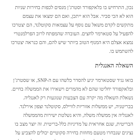
נכון, התרחיש בו בלאקפורד וסטרג’ן מנסים לכפות בחירות שניות
הוא לא הכי סביר. אבל הוא ייתכן, ואם הם ימצאו את עצמם
מתקשים לקדם משאל עם נוסף על עצמאות סקוטלנד, הם יצטרכו
להפעיל על סטארמר לחצים. העובדה שהמפתח לרוב הפרלמנטרי
נמצא אצלם היא המנוף הטוב ביותר שיש להם, והם כנראה יצטרכו
להשתמש בו.
השאלה האנגלית
בואו נגיד שסטארמר יגיע להסדר כלשהו עם ה-SNP, או שסטרג’ן
ובלאקפורד יחליטו שהם לא מהמרים וישאירו את הממשלה בחיים.
נשאלת השאלה מה יקרה עם הצבעות שנוגעות רק לאנגליה.
בבריטניה, יש ממשלות אזוריות לוויילס, סקוטלנד וצפון אירלנד.
לאנגליה אין ממשלה משלה, והיא נשלטת ישירות מהממשלה
הבריטית, שגם אחראית על מדיניות כלל-בריטית. זה יוצר מצב בו
נציגים שנבחרו מטעם מחוזות בחירה סקוטיים יכולים להצביע על