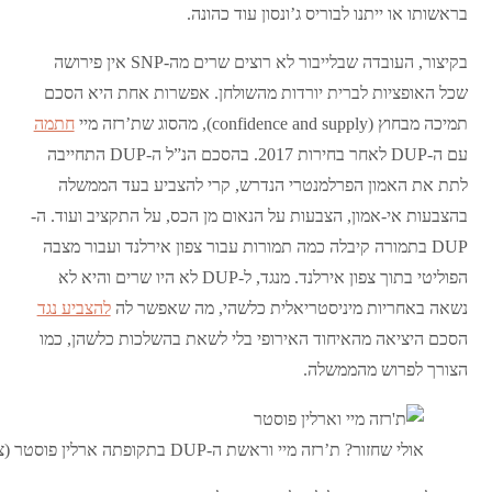
בראשותו או ייתנו לבוריס ג’ונסון עוד כהונה.
בקיצור, העובדה שבלייבור לא רוצים שרים מה-SNP אין פירושה
שכל האופציות לברית יורדות מהשולחן. אפשרות אחת היא הסכם
תמיכה מבחוץ (confidence and supply), מהסוג שת’רזה מיי
חתמה
עם ה-DUP לאחר בחירות 2017. בהסכם הנ”ל ה-DUP התחייבה
לתת את האמון הפרלמנטרי הנדרש, קרי להצביע בעד הממשלה
בהצבעות אי-אמון, הצבעות על הנאום מן הכס, על התקציב ועוד. ה-
DUP בתמורה קיבלה כמה תמורות עבור צפון אירלנד ועבור מצבה
הפוליטי בתוך צפון אירלנד. מנגד, ל-DUP לא היו שרים והיא לא
נשאה באחריות מיניסטריאלית כלשהי, מה שאפשר לה
להצביע נגד
הסכם היציאה מהאיחוד האירופי בלי לשאת בהשלכות כלשהן, כמו
הצורך לפרוש מהממשלה.
אולי שחזור? ת’רזה מיי וראשת ה-DUP בתקופתה ארלין פוסטר (צילום: