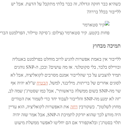
כשהיא כבר חזקה וגדולה, זה כבר בלתי מתקבל על הדעת. אבל יש
ללייבור בכלל בררה?
פחות בקטע. קיר סטארמר (צילום: ג’סיקה טיילור, הפרלמנט הברי
תמיכה מבחוץ
ללייבור אין באמת אפשרות להגיע לרוב מוחלט בפרלמנט באנגליה
ובוויילס בלבד, בלי סקוטלנד. אז מה עושים? ובכן, ה-SNP נוהגים
תמיד להצביע על כך שהלייבור אמנם מסרבים לקואליציה, אבל לא
לסוגים אחרים של בריתות. מיליבנד, למשל,
הבטיח
ש”לא יהיה אף
שר מה-SNP בשום ממשלה בראשותי”, אבל כמו שסטרג’ן שמה לב,
“זה לא ימנע מה-SNP והלייבור לעבוד יחד כדי לשמור את הטוֺרים
מחוץ לשלטון”. כשקורבין
דחה
את האפשרות לקואליציה, הוא עדיין
היה מודע לכך שהוא יזדקק לתמיכת ה-SNP, אבל אמר שזה יהיה
תלוי בסטרג’ן ובלאקפורד אם הם יחליטו לאפשר ממשלת מיעוט