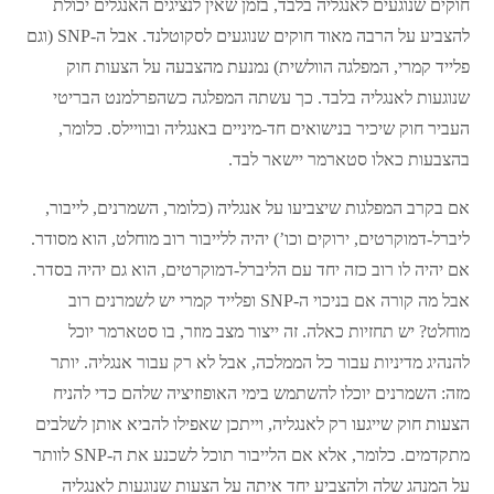
חוקים שנוגעים לאנגליה בלבד, בזמן שאין לנציגים האנגלים יכולת
להצביע על הרבה מאוד חוקים שנוגעים לסקוטלנד. אבל ה-SNP (וגם
פלייד קמרי, המפלגה הוולשית) נמנעת מהצבעה על הצעות חוק
שנוגעות לאנגליה בלבד. כך עשתה המפלגה כשהפרלמנט הבריטי
העביר חוק שיכיר בנישואים חד-מיניים באנגליה ובוויילס. כלומר,
בהצבעות כאלו סטארמר יישאר לבד.
אם בקרב המפלגות שיצביעו על אנגליה (כלומר, השמרנים, לייבור,
ליברל-דמוקרטים, ירוקים וכו’) יהיה ללייבור רוב מוחלט, הוא מסודר.
אם יהיה לו רוב כזה יחד עם הליברל-דמוקרטים, הוא גם יהיה בסדר.
אבל מה קורה אם בניכוי ה-SNP ופלייד קמרי יש לשמרנים רוב
מוחלט? יש תחזיות כאלה. זה ייצור מצב מוזר, בו סטארמר יוכל
להנהיג מדיניות עבור כל הממלכה, אבל לא רק עבור אנגליה. יותר
מזה: השמרנים יוכלו להשתמש בימי האופוזיציה שלהם כדי להניח
הצעות חוק שייגעו רק לאנגליה, וייתכן שאפילו להביא אותן לשלבים
מתקדמים. כלומר, אלא אם הלייבור תוכל לשכנע את ה-SNP לוותר
על המנהג שלה ולהצביע יחד איתה על הצעות שנוגעות לאנגליה