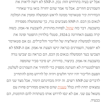
אבל יש בעיה בתרחיש הזה: נכון, ה-SNP לא רוצה לראות את
השמרנים חוזרים. אבל מי אמר שהם יחזרו? בואו נגיד שאחרי
הבחירות קיר סטארמר ממונה לראש הממשלה ומזמין את המלכה
לנאום מן הכס. ה-SNP מצביעים נגדו, כך שהממשלה מפסידה
בהצבעה. דבר כזה
שקול
, לפחות מהותית, להצבעת אי-אמון. כשזה
קרה בפעם האחרונה ב-1924, סטנלי בולדווין התפטר ופינה את
מקומו לממשלת קואליציה של הלייבור והליברלים. גם אם סטארמר
לא יתפטר, השמרנים כנראה יגישו הצעת אי-אמון. אם ה-SNP לא
הצביעו בעד הממשלה בנאום מן הכס, הם כנראה גם יצביעו נגדה
בהצבעת אי-אמון. בקיצור, בחירות. יש סיכוי סביר שהמפה
הפרלמנטרית לא תשתנה מספיק כדי להחזיר את השמרנים לשלטון.
הפעם הלייבור יהיו יותר חלשים ויהיה קל לדרוש מהם להתחייב
לדברים שב-SNP רוצים. זה יהיה מבחינתם הימור, אבל מצד שני הם
נמצאים תחת לחץ בגלל
טענות
שהם פתאום ממהרים פחות עם
משאל עם שני. אם לא ינסו לדרוש אותו כשתהיה להם הזדמנות, הם
בבעיה.