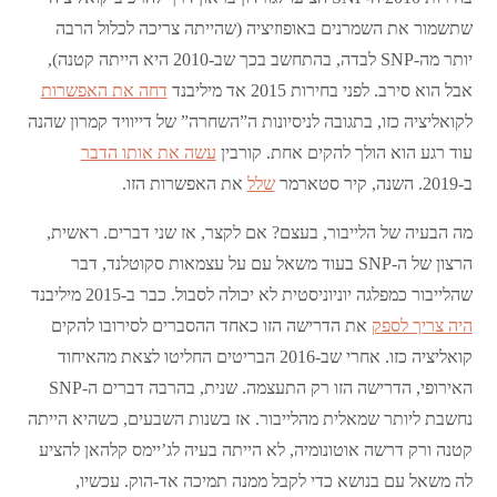
שתשמור את השמרנים באופוזיציה (שהייתה צריכה לכלול הרבה
יותר מה-SNP לבדה, בהתחשב בכך שב-2010 היא הייתה קטנה),
אבל הוא סירב. לפני בחירות 2015 אד מיליבנד
דחה את האפשרות
לקואליציה כזו, בתגובה לניסיונות ה”השחרה” של דייוויד קמרון שהנה
עוד רגע הוא הולך להקים אחת. קורבין
עשה את אותו הדבר
ב-2019. השנה, קיר סטארמר
שלל
את האפשרות הזו.
מה הבעיה של הלייבור, בעצם? אם לקצר, אז שני דברים. ראשית,
הרצון של ה-SNP בעוד משאל עם על עצמאות סקוטלנד, דבר
שהלייבור כמפלגה יוניוניסטית לא יכולה לסבול. כבר ב-2015 מיליבנד
היה צריך לספק
את הדרישה הזו כאחד ההסברים לסירובו להקים
קואליציה כזו. אחרי שב-2016 הבריטים החליטו לצאת מהאיחוד
האירופי, הדרישה הזו רק התעצמה. שנית, בהרבה דברים ה-SNP
נחשבת ליותר שמאלית מהלייבור. אז בשנות השבעים, כשהיא הייתה
קטנה ורק דרשה אוטונומיה, לא הייתה בעיה לג’יימס קלהאן להציע
לה משאל עם בנושא כדי לקבל ממנה תמיכה אד-הוק. עכשיו,