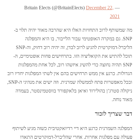
December 22,
— Britain Elects (@BritainElects)
2021
מה שמשותף לרוב התחזיות האלו היא שהרבה מאוד יהיה תלוי ב-
SNP. גם במקרה האופטימי עבור הלייבור, בו היא והמפלגה
הליברל-דמוקרטית להגיע לרוב לבדן, זה יהיה רוב דחוק, וה-SNP
תוכל להתיש את הקואליציה הזו. בתרחישים פחות אופטימיים, ה-
SNP תהיה נחוצה כדי להשיג איזשהו רוב, לכל אחת מהמפלגות
הגדולות. כרגע אין ממש תרחישים בהם אין לשתי המפלגות יחדיו רוב
ובכל מאפשרות פתח לממשלה שמרנית. וזה ישים את מנהיגי ה-SNP,
ניקולה סטרג’ן בהולירוד ואיאן בלאקפורד בווסטמינסטר, בעמדה
מאוד נוחה.
דבר שצריך לזכור
המפלגה השמרנית כרגע היא דיי רדיואקטיבית כשזה מגיע לשיתוף
פעולה עם מפלגות אחרות. אחרי שהליברל-דמוקרטים התאדו