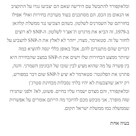
ובלאקפורד להתבשל עם הידיעה שאם הם יצביעו נגדו על התקציב
או הנאום מן הכס, הם מסתכנים בעוד מערכת בחירות ואולי אפילו
בחזרתם של השמרנים לשלטון. כשהם הצביעו נגד ממשלת קלהאן
ב-1979, זה הביא את מרגרט ת’אצ’ר לשלטון. ה-SNP לא רוצים
לחזור על זה. סטארמר, מצדו, ייזהר לא לאלץ את ה-SNP להצביע על
דברים שהם מתנגדים להם, אבל באופן כללי ינסה להוציא כמה
שיותר ממצע הבחירות שלו וישים את ה-SNP במצב שהבחירה היא
בין פשרה על מה שהוא מציע לבין שובו של הבוגימן השמרני. והנה,
פתרנו את הפלונטר: סטארמר לא יציע ל-SNP שום דבר במפורש,
רק ידאג שהצבעות לא יהיו בלתי נסבלות מבחינת סטרג’ן
ובלאקפורד, והם מצדם ישמרו עליו בחיים. פשוט, לא? ולפני שתגידו
שזה מופרך, אני מבקש מכם להיזכר מה הייתם אומרים על אפשרות
שממשלה כמו ממשלת ישראל תקום.
בעיה אחת