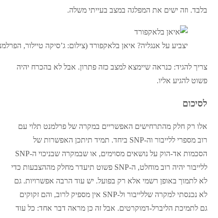
בלבד. וזה ישים את המפלגה במצב בעייתי משלה.
יצביע על אנגליה? איאן בלאקפורד (צילום: ג’סיקה טיילור, הפרלמנ
צריך להגיד: כנראה שיימצא למצב כזה פתרון. אבל לא בהכרח יהיה
פשוט להגיע אליו.
לסיכום
אלו רק חלק מהתרחישים האפשריים במקרה של פרלמנט תלוי עם
רוב מספרי ללייבור וה-SNP ביחד. תמיד תיתכן האפשרות של
הסכמות אד-הוק על נושאים מסוימים, או שבמקרה שבניכוי ה-SNP
ללייבור יהיה רוב מוחלט, ה-SNP פשוט תיעדר מחלק מההצבעות כדי
לא לתמוך באופן רשמי אלא רק בפועל. יש עוד הרבה אפשרויות. גם
לא נכנסתי למקרה שללייבור ול-SNP אין מספיק לרוב, והם זקוקים
גם לתמיכת הליברל-דמוקרטים. אבל זה כן מראה דבר אחד: כל עוד