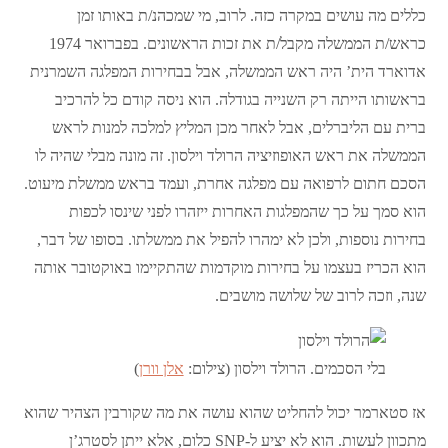
כללים מה עושים במקרה כזה. לרוב, מי שמכהנ/ת באותו זמן
כראש/ת הממשלה מקבל/ת את זכות הראשונים. בפברואר 1974
אדוארד הית’ היה ראש הממשלה, אבל בבחירות המפלגה השמרנית
בראשותו הייתה רק השנייה בגודלה. הוא ניסה קודם כל להרכיב
ברית עם הליברלים, אבל לאחר מכן המליץ למלכה למנות לראש
הממשלה את ראש האופוזיציה הרולד וילסון. זה מונה מבלי שהיה לו
הסכם חתום לרפואה עם מפלגה אחרת, ועמד בראש ממשלת מיעוט.
הוא סמך על כך שהמפלגות האחרות ייזהרו לפני שינסו לכפות
בחירות נוספות, ולכן לא ימהרו להפיל את ממשלתו. בסופו של דבר,
הוא הכריז בעצמו על בחירות מוקדמות שהתקיימו באוקטובר אותה
שנה, וזכה לרוב של שלושה מושבים.
בלי הסכמים. הרולד וילסון (צילום:
אלן וורן
)
אז סטארמר יכול להחליט שהוא עושה את מה שקורבין הצהיר שהוא
מתכוון לעשות. הוא לא יציע ל-SNP כלום, אלא ייתן לסטרג’ן