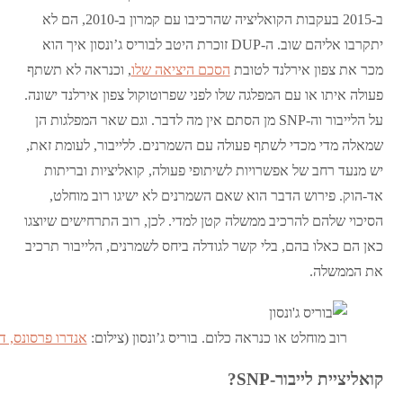
ב-2015 בעקבות הקואליציה שהרכיבו עם קמרון ב-2010, הם לא
יתקרבו אליהם שוב. ה-DUP זוכרת היטב לבוריס ג’ונסון איך הוא
מכר את צפון אירלנד לטובת
הסכם היציאה שלו
, וכנראה לא תשתף
פעולה איתו או עם המפלגה שלו לפני שפרוטוקול צפון אירלנד ישונה.
על הלייבור וה-SNP מן הסתם אין מה לדבר. וגם שאר המפלגות הן
שמאלה מדי מכדי לשתף פעולה עם השמרנים. ללייבור, לעומת זאת,
יש מנעד רחב של אפשרויות לשיתופי פעולה, קואליציות ובריתות
אד-הוק. פירוש הדבר הוא שאם השמרנים לא ישיגו רוב מוחלט,
הסיכוי שלהם להרכיב ממשלה קטן למדי. לכן, רוב התרחישים שיוצגו
כאן הם כאלו בהם, בלי קשר לגודלה ביחס לשמרנים, הלייבור תרכיב
את הממשלה.
רוב מוחלט או כנראה כלום. בוריס ג’ונסון (צילום:
אנדרו פרסונס, דאונ
קואליציית לייבור-
SNP
?