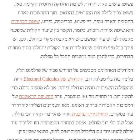
פשוט: עושים סקר, והודות לשיטת החלוקה היחסית הקיימת כאן,
פשוט צריך לחלק את המנדטים בהתאם, תוך התחשבות באחוז
החסימה ובאדר-עופר. דיי פשוט. בבריטניה, כידוע,
שיטת הבחירות
היא שיטה אזורית-רובית. כלומר, הקשר בין שיעור הקולות שמפלגה
מקבלת לבין שיעור המושבים שהיא מקבלת מקרי בהחלט. לכן, יש
צורך בכל מיני מודלים שינסו לחזות איך הקולות יתחלקו בתוך מחוזות
הבחירות, כדי להבין כמה מושבים תקבל כל מפלגה.
המודלים האחרונים מסכימים על תרחיש סביר של פרלמנט תלוי,
כלומר כזה בלי מפלגת רוב.
התרחיש של Electoral Calculus
חוזה
שהמפלגה השמרנית תהיה הגדולה ביותר, אך לא מספיק גדולה כדי
להשיג רוב. וזו תחזית מה-30 בנובמבר, ערב
החשיפה הראשונה
של
המסיבות האסורות ברחוב דאונינג. מאז השמרנים הצליחו להידרדר
עוד בסקרים.
תחזית יותר עדכנית
חוזה שהלייבור תהיה הכי גדולה,
אבל שוב בלי רוב מוחלט. אמנם בתחזית הספציפית הזו הלייבור עוד
יכולה להגיע יחד עם הליברל-דמוקרטים לרוב, בתנאי ששין פיין –