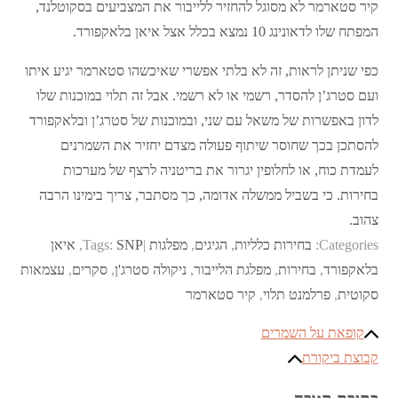
קיר סטארמר לא מסוגל להחזיר ללייבור את המצביעים בסקוטלנד,
המפתח שלו לדאונינג 10 נמצא בכלל אצל איאן בלאקפורד.
כפי שניתן לראות, זה לא בלתי אפשרי שאיכשהו סטארמר יגיע איתו
ועם סטרג’ן להסדר, רשמי או לא רשמי. אבל זה תלוי במוכנות שלו
לדון באפשרות של משאל עם שני, ובמוכנות של סטרג’ן ובלאקפורד
להסתכן בכך שחוסר שיתוף פעולה מצדם יחזיר את השמרנים
לעמדת כוח, או לחלופין יגרור את בריטניה לרצף של מערכות
בחירות. כי בשביל ממשלה אדומה, כך מסתבר, צריך בימינו הרבה
צהוב.
Categories:
בחירות כלליות
,
הגיגים
,
מפלגות
SNP
Tags:
,
איאן
בלאקפורד
,
בחירות
,
מפלגת הלייבור
,
ניקולה סטרג'ן
,
סקרים
,
עצמאות
סקוטית
,
פרלמנט תלוי
,
קיר סטארמר
ניווט
קופאת על השמרים
קבוצת ביקורת