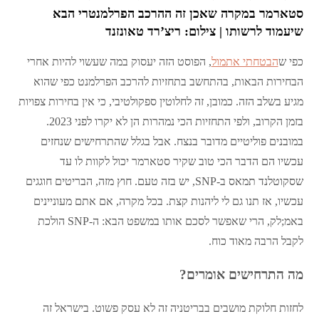
סטארמר במקרה שאכן זה ההרכב הפרלמנטרי הבא
שיעמוד לרשותו | צילום: ריצ’רד טאונזנד
כפי ש
הבטחתי אתמול
, הפוסט הזה יעסוק במה שעשוי להיות אחרי
הבחירות הבאות, בהתחשב בתחזיות להרכב הפרלמנט כפי שהוא
מגיע בשלב הזה. כמובן, זה לחלוטין ספקולטיבי, כי אין בחירות צפויות
בזמן הקרוב, ולפי התחזיות הכי נמהרות הן לא יקרו לפני 2023.
במובנים פוליטיים מדובר בנצח. אבל בגלל שהתרחישים שנחזים
עכשיו הם הדבר הכי טוב שקיר סטארמר יכול לקוות לו עד
שסקוטלנד תמאס ב-SNP, יש בזה טעם. חוץ מזה, הבריטים חוגגים
עכשיו, אז תנו גם לי ליהנות קצת. בכל מקרה, אם אתם מעוניינים
באמ;לק, הרי שאפשר לסכם אותו במשפט הבא: ה-SNP הולכת
לקבל הרבה מאוד כוח.
מה התרחישים אומרים?
לחזות חלוקת מושבים בבריטניה זה לא עסק פשוט. בישראל זה