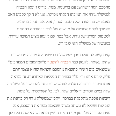
מהסכם הסחר שהושג עם בריטניה. מנגד, בוריס ג’ונסון הבטיח
לממשלת ג’רזי את תמיכתו הבלתי מסויגת. אני לא הולך לקבוע האם
באמת יש פה הפרה של הסכם הסחר, אבל אם תהיה בריטניה
תצטרך לקחת אחריות על מעשיה של ג’רזי. זו חובתה בהתאם
לסטטוס המדיני של ג’רזי, אבל בטח אם ג’ונסון מציע תמיכה עיוורת
במעשיה של ממשלת האי לגבי דיג.
קצת קשה להתעלם מכך שממשלת בריטניה לא מרוצה מהפשרות
שהיא עשתה. ג’ונסון כבר
הבטיח להיפטר
מ”המחסומים המגוחכים”
שנמצאים בים האירי כתוצאה מהסכם היציאה שהוא עצמו חתם
עליו, קידם אותו ורץ עליו בבחירות הכלליות האחרונות. זה כנראה
אותו סיפור: בריטניה נאלצה לחמש שנים וחצי להתפשר על השליטה
שלה במים הטריטוריאליים שלה. לכן, כל השתלטות על פיסת
ריבונות נוספת מתקבלת בברכה. ייתכן שממשלת ג’רזי רק בוחנת את
הגבולות ושהיא לא עשתה משהו שבאמת מפר את ההסכם, אבל
עצם העובדה שג’ונסון מעודד את העניין מראה שהוא שמח על בלון