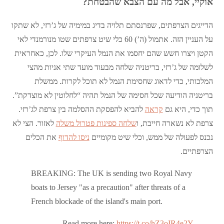
אוקיי, אבל מה עם הצבא שהבטחת?
הדייגים הצרפתים, שפרנסתם תלויה בדיג במימיה של ג’רזי, לא שתקו
על העניין הזה. אתמול (ה’) 60 כלי שיט צרפתים שטו מנורמנדי לאי
הקטן ויצרו חשש שהם יחסמו את הנמל העיקרי שלו. לכן, כאחראית
לשלומה של ג’רזי, בריטניה שלחה מבעוד מועד שתי אניות מהצי
המלכותי, כדי לדאוג שחסימת הנמל לא תוכל לקרות. ממשלת
בריטניה הודיעה שכל חסימה של הנמל תהיה “לחלוטין לא מוצדקת”.
תוך כדי, היא גם
קראה
להביא להפסקת ההסלמה בין צרפת לג’רזי.
צרפת לא נשארה חייבת, ו
שלחה ספינות פטרול משלה
לאזור. הצי לא
נכנס לפעולה של ממש, וכלי שיט מקומיים
ניסו להדוף
את הכלים
הצרפתיים.
BREAKING: The UK is sending two Royal Navy
boats to Jersey "as a precaution" after threats of a
French blockade of the island's main port.
Read more here:
https://t.co/hZ3oIR4e2Y