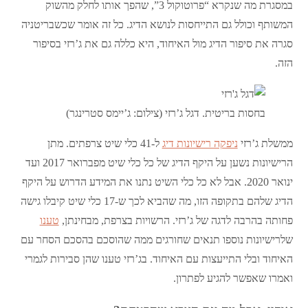
במסגרת מה שנקרא “פרוטוקול 3”, שהפך אותו לחלק מהשוק
המשותף וכולל גם התייחסות לנושא הדיג. כל זה אומר שכשבריטניה
סגרה את סיפור הדיג מול האיחוד, היא כללה גם את ג’רזי בסיפור
הזה.
בחסות בריטית. דגל ג’רזי (צילום: ג’יימס סטרינגר)
ממשלת ג’רזי
ניפקה רישיונות דיג
ל-41 כלי שיט צרפתים. מתן
הרישיונות נשען על היקף הדיג של כל כלי שיט מפברואר 2017 ועד
ינואר 2020. אבל לא כל כלי השיט נתנו את המידע הדרוש על היקף
הדיג שלהם בתקופה הזו, מה שהביא לכך ש-17 כלי שיט קיבלו גישה
פחותה בהרבה לדגה של ג’רזי. הרשויות בצרפת, מבחינתן,
טענו
שלרישיונות נוספו תנאים שחורגים ממה שהוסכם בהסכם הסחר עם
האיחוד ובלי התייעצות עם האיחוד. בג’רזי טענו שהן סבירות לגמרי
ואמרו שאפשר להגיע לפתרון.