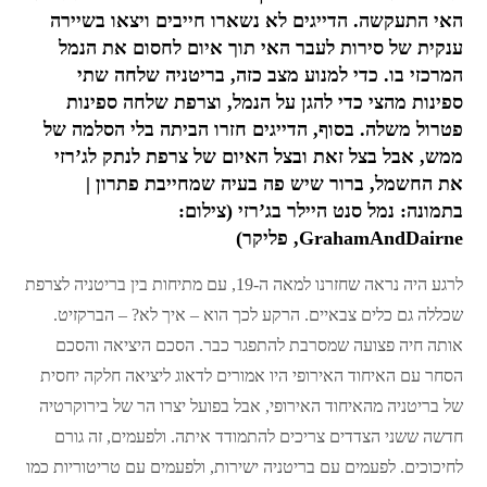
האי התעקשה. הדייגים לא נשארו חייבים ויצאו בשיירה
ענקית של סירות לעבר האי תוך איום לחסום את הנמל
המרכזי בו. כדי למנוע מצב כזה, בריטניה שלחה שתי
ספינות מהצי כדי להגן על הנמל, וצרפת שלחה ספינות
פטרול משלה. בסוף, הדייגים חזרו הביתה בלי הסלמה של
ממש, אבל בצל זאת ובצל האיום של צרפת לנתק לג’רזי
את החשמל, ברור שיש פה בעיה שמחייבת פתרון |
בתמונה: נמל סנט היילר בג’רזי (צילום:
GrahamAndDairne, פליקר)
לרגע היה נראה שחזרנו למאה ה-19, עם מתיחות בין בריטניה לצרפת
שכללה גם כלים צבאיים. הרקע לכך הוא – איך לא? – הברקזיט.
אותה חיה פצועה שמסרבת להתפגר כבר. הסכם היציאה והסכם
הסחר עם האיחוד האירופי היו אמורים לדאוג ליציאה חלקה יחסית
של בריטניה מהאיחוד האירופי, אבל בפועל יצרו הר של בירוקרטיה
חדשה ששני הצדדים צריכים להתמודד איתה. ולפעמים, זה גורם
לחיכוכים. לפעמים עם בריטניה ישירות, ולפעמים עם טריטוריות כמו