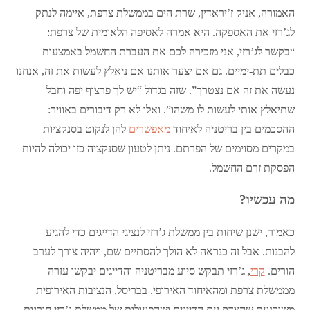
האמורה, אניק ז’יראדין, שרת הים בממשלת צרפת, איימה לנתק
לג’רזי את האספקה. היא אמרה לאסיפה הלאומית של צרפת:
“בקשר לג’רזי, אני מזכירה לכם את העברת החשמל באמצעות
כבלים תת-ימיים. גם אם יצער אותנו אם ניאלץ לעשות את זה, אנחנו
נעשה את זה אם נצטרך”. שזה בגדול “יש לך פרצוף יפה וחבל
שתיאלץ אותי לעשות לו משהו”. ואלו לא רק דיבורים באוויר:
ההסכמים בין בריטניה לאיחוד
מאפשרים
להן לנקוט בסנקציות
במקרים מסוימים של הפרתם. ניתן לטעון שסנקציה כזו יכולה להיות
הפסקת זרם החשמל.
מה עכשיו?
כאמור, ישנן שיחות בין ממשלת ג’רזי לנציגי הדייגים כדי להגיע
להבנות. אבל זה כנראה לא הולך להסתיים שם, ויהיה צורך לערב
הורים.
קרי
, ג’רזי תבקש סיוע מבריטניה והדייגים יבקשו עזרה
מממשלת צרפת ומהאיחוד האירופי. בבריסל, הנציבות האירופית
משוכנעת שהצדק עם הדייגים ושהפעולות של ממשלת ג’רזי חורגות