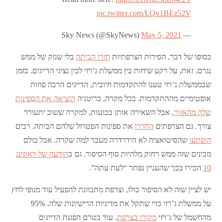
pic.twitter.com/LQv1BEz52V
May 5, 2021
— Sky News (@SkyNews)
בסופו של דבר, הסירות הצרפתיות
חזרו הביתה
בלי שנזק של ממש
נגרם. זאת, על רקע שיחות בין ממשלת ג’רזי לבין נציגי הדייגים. בזמן
שבממשלת ג’רזי טענו להתקדמות חיובית, הדייגים הרבה פחות
אופטימיים מההתקדמות. בכל מקרה, בריטניה
הוציאה את הספינות
שלה מהאזור
, אבל השאירה אותן בכוננות, למקרה ששוב יתעורר
צורך. גם הצרפתים
החזירו
את ספינות הפטרול שלהם הביתה. רבים
הופתעו
שהסיטואציה לא הידרדרה מעבר למה שקרה. אבל כולם
מבינים שזה ממש רחוק מלהיות סוף הסיפור. גם ב
הודעה של דאונינג
10
הכירו בכך שהעניין נפתר “לעת עתה”.
יש לציין שזה לא הסיפור כולו, וצרפת מתכוונת להפעיל עוד מנופי לחץ
על ממשלת ג’רזי כדי שתקל את מדיניות הרישיונות שלה. 95%
מהחשמל של ג’רזי
מקורו בצרפת
. עוד בטרם הפגנת הדייגים