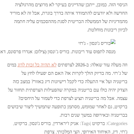
הניסוי הזה. כמובן, ייתכן שהדייגים בעיקר לא מרוצים מהרגולציה
החדשה ולא יודעים להתמודד איתה בדרך בוגרת, אבל זה לא מוריד
מהמדיניות של הממשלה הבריטית לסגת מההסכמים עליה חתמה
לכיוון ריבונות מוחלטת.
מנסה לתפוס עוד ריבונות. בוריס ג’ונסון (צילום: אנדרו פרסונס, דאונינג
וזה מעלה עוד שאלה: ב-2026 לצרפתים
לא תהיה כל זכות לדוג
במים
של ג’רזי. מה בדיוק הולך לקרות אז? האם הם יפעילו לחץ על
בריטניה ועל איי התעלה כדי לקבל רישיונות דיג באזור? במצב כזה
הצדק יהיה כולו עם בריטניה במקרה שהפעילות הצרפתית תחזור על
עצמה. אבל מה בריטניה תציע לצרפת כדי לשמור על היחסים?
ברקזיט, גם לאחר שמומש, מסתמן כתופעה שתמשיך ליצור שיבושים
בבריטניה ובאירופה במשך שנים רבות.
Categories:
ברקזיט
Tags:
אניק ז'ירארדין
,
בוריס ג'ונסון
,
ברקזיט
,
ג'רזי
,
דיג
,
האיחוד האירופי
,
הצי המלכותי
,
צרפת