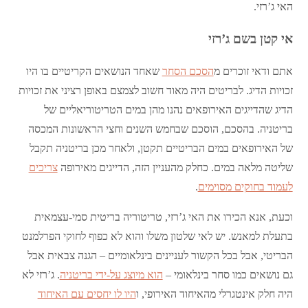
האי ג’רזי.
אי קטן בשם ג’רזי
אתם ודאי זוכרים מ
הסכם הסחר
שאחד הנושאים הקריטיים בו היו
זכויות הדיג. לבריטים היה מאוד חשוב לצמצם באופן רציני את זכויות
הדיג שהדייגים האירופאים נהנו מהן במים הטריטוריאליים של
בריטניה. בהסכם, הוסכם שבחמש השנים וחצי הראשונות המכסה
של האירופאים במים הבריטיים תקטן, ולאחר מכן בריטניה תקבל
שליטה מלאה במים. כחלק מהעניין הזה, הדייגים מאירופה
צריכים
לעמוד בחוקים מסוימים
.
וכעת, אנא הכירו את האי ג’רזי, טריטוריה בריטית סמי-עצמאית
בתעלת למאנש. יש לאי שלטון משלו והוא לא כפוף לחוקי הפרלמנט
הבריטי, אבל בכל הקשור לעניינים בינלאומיים – הגנה צבאית אבל
גם נושאים כמו סחר בינלאומי –
הוא מיוצג על-ידי בריטניה
. ג’רזי לא
היה חלק אינטגרלי מהאיחוד האירופי, ו
היו לו יחסים עם האיחוד