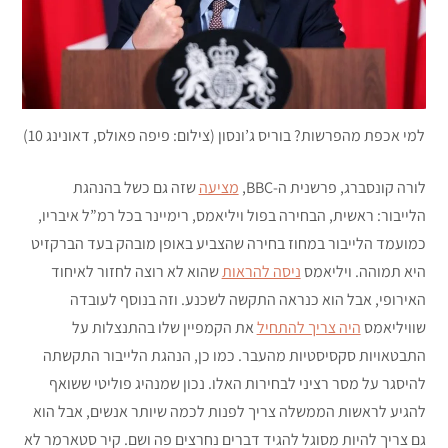
למי אכפת מהפרשות? בוריס ג’ונסון (צילום: פיפה פאולס, דאונינג 10)
לורה קונסברג, פרשנית ה-BBC,
מציעה
שזה גם כשל בהנהגת
הלייבור: ראשית, הבחירה בפול ויליאמס, רימיינר בכל רמ”ל איבריו,
כמועמד הלייבור במחוז בחירה שהצביע באופן מובהק בעד הברקזיט
היא תמוהה. ויליאמס
ניסה להראות
שהוא לא רוצה לחזור לאיחוד
האירופי, אבל הוא כנראה התקשה לשכנע. וזה בנוסף לעובדה
שוויליאמס
היה צריך להתחיל
את הקמפיין שלו בהתנצלות על
התבטאויות סקסיסטיות מהעבר. כמו כן, הנהגת הלייבור התקשתה
להיסגר על מסר רציני לבחירות האלו. נכון שמנהיג פוליטי ששואף
להגיע לראשות הממשלה צריך לפנות לכמה שיותר אנשים, אבל הוא
גם צריך להיות מסוגל להגיד דברים נחרצים פה ושם. קיר סטארמר לא