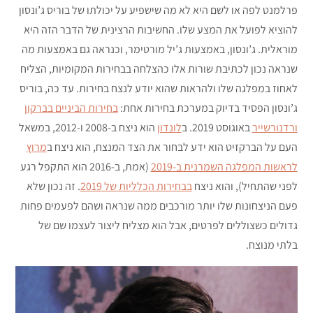
פרלמנט לפה או לשם היא לא מה שישפיע על יכולתו של בוריס ג’ונסון
להוציא לפועל את המצע שלו. החשיבות הרצינית של הדבר הזה היא
מוראלית. ג’ונסון, באמצעות ג’יל מורטימר, וכנראה גם באמצעות מה
שנראה נכון לכתיבת שורות אלו כהצלחה בבחירות המקומיות, הצליח
לאחוז במפלגה שלו ולהראות שהוא יודע לנצח בחירות. עד כה, בוריס
ג’ונסון הפסיד בדיוק במערכת בחירות אחת:
בחירות הביניים בברקון
ורדנורשייר
באוגוסט 2019. ב
לונדון
הוא ניצח ב-2008 ו-2012, במשאל
העם על הברקזיט הוא ידע לבחור את הצד המנצח, הוא ניצח ב
מרוץ
לראשות המפלגה השמרנית ב-2019
(אמת, ב-2016 הוא התקפל רגע
לפני שהתחיל), והוא ניצח
בבחירות הכלליות של 2019
. זה נכון שלא
פעם הניצחונות שלו יותר מורכבים ממה שנראה ושהם לפעמים פחות
גדולים כשצוללים לפרטים, אבל הוא מצליח ליצור לעצמו שם של
בלתי מנוצח.