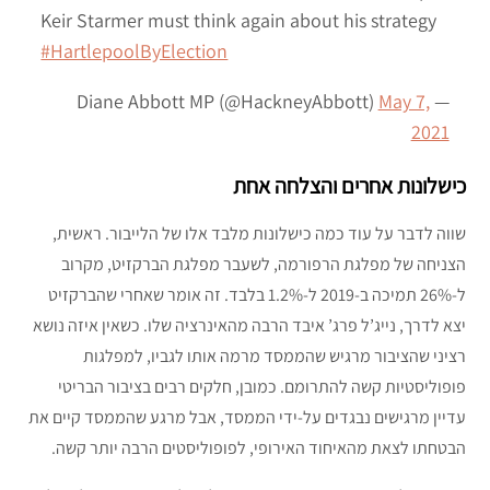
Keir Starmer must think again about his strategy
#HartlepoolByElection
May 7,
— Diane Abbott MP (@HackneyAbbott)
2021
כישלונות אחרים והצלחה אחת
שווה לדבר על עוד כמה כישלונות מלבד אלו של הלייבור. ראשית,
הצניחה של מפלגת הרפורמה, לשעבר מפלגת הברקזיט, מקרוב
ל-26% תמיכה ב-2019 ל-1.2% בלבד. זה אומר שאחרי שהברקזיט
יצא לדרך, נייג’ל פרג’ איבד הרבה מהאינרציה שלו. כשאין איזה נושא
רציני שהציבור מרגיש שהממסד מרמה אותו לגביו, למפלגות
פופוליסטיות קשה להתרומם. כמובן, חלקים רבים בציבור הבריטי
עדיין מרגישים נבגדים על-ידי הממסד, אבל מרגע שהממסד קיים את
הבטחתו לצאת מהאיחוד האירופי, לפופוליסטים הרבה יותר קשה.