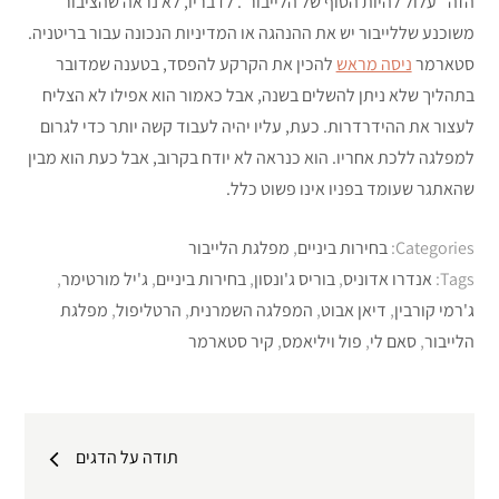
הזה “עלול להיות הסוף של הלייבור”. לדבריו, לא נראה שהציבור
משוכנע שללייבור יש את ההנהגה או המדיניות הנכונה עבור בריטניה.
סטארמר
ניסה מראש
להכין את הקרקע להפסד, בטענה שמדובר
בתהליך שלא ניתן להשלים בשנה, אבל כאמור הוא אפילו לא הצליח
לעצור את ההידרדרות. כעת, עליו יהיה לעבוד קשה יותר כדי לגרום
למפלגה ללכת אחריו. הוא כנראה לא יודח בקרוב, אבל כעת הוא מבין
שהאתגר שעומד בפניו אינו פשוט כלל.
Categories:
בחירות ביניים
,
מפלגת הלייבור
Tags:
אנדרו אדוניס
,
בוריס ג'ונסון
,
בחירות ביניים
,
ג'יל מורטימר
,
ג'רמי קורבין
,
דיאן אבוט
,
המפלגה השמרנית
,
הרטליפול
,
מפלגת
הלייבור
,
סאם לי
,
פול ויליאמס
,
קיר סטארמר
ניווט
תודה על הדגים