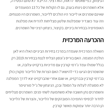
הניצחון, כפי שאפשר לראות, הוא רציני. הלייבור לא סתם הפסידה,
אלא השמרנים ניצחו בענק. גם לו הקולות של כל 13 המועמדים
שאינם שמרנים או לייבור היו הולכים ללייבור, השמרנים היו מנצחים.
וזה עוד כשנדיר שמפלגות שלטון מצליחות להדיח את מפלגות
האופוזיציה בבחירות ביניים. בקיצור, ניצחון רציני של השמרנים.
ההכרעה המרכזית
השאלה המרכזית שעמדה במרכז בחירות הביניים האלו היא לאן
הולכת המגמה. האם בוריס ג’ונסון הצליח לנצח בבחירות 2019 רק
בגלל שמולו עמד ג’רמי קורבין עם מדיניות ברקזיט עלובה, או
שהשמרנים הגיעו כדי להישאר? האם הצרות של הלייבור מקורן כולן
בג’רמי קורבין ובברקזיט, או שגם אחרי שהברקזיט יצא לדרך המפלגה
לא מסוגלת לעלות על הסוס? ובכן, הניצחון של ג’יל מורטימר
והשמרנים נתן תשובה שלא משתמעת לשתי פנים: השמרנים מצליחים
לחדור לבסיסי התמיכה המובהקים של הלייבור, והצרות של הלייבור
הן הרבה יותר עמוקות מאשר קורבין.