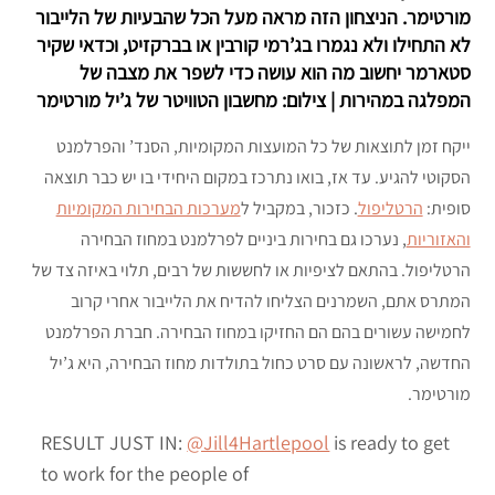
מורטימר. הניצחון הזה מראה מעל הכל שהבעיות של הלייבור
לא התחילו ולא נגמרו בג’רמי קורבין או בברקזיט, וכדאי שקיר
סטארמר יחשוב מה הוא עושה כדי לשפר את מצבה של
המפלגה במהירות | צילום: מחשבון הטוויטר של ג’יל מורטימר
ייקח זמן לתוצאות של כל המועצות המקומיות, הסנד’ והפרלמנט
הסקוטי להגיע. עד אז, בואו נתרכז במקום היחידי בו יש כבר תוצאה
סופית:
הרטליפול
. כזכור, במקביל ל
מערכות הבחירות המקומיות
והאזוריות
, נערכו גם בחירות ביניים לפרלמנט במחוז הבחירה
הרטליפול. בהתאם לציפיות או לחששות של רבים, תלוי באיזה צד של
המתרס אתם, השמרנים הצליחו להדיח את הלייבור אחרי קרוב
לחמישה עשורים בהם הם החזיקו במחוז הבחירה. חברת הפרלמנט
החדשה, לראשונה עם סרט כחול בתולדות מחוז הבחירה, היא ג’יל
מורטימר.
RESULT JUST IN:
@Jill4Hartlepool
is ready to get
to work for the people of