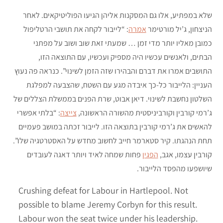
שלא במפתיע, אלו גם המסקנות אליהן הגיעו הפוליטיקאים. לאחר
הניצחון, ג’יל מורטימר
אמרה
: “לייבור לקחה את תושבי הרטליפול
כמובן מאליו יותר מדי זמן … שמעתי זאת שוב ושוב על מפתני
הבתים, ולאנשים עכשיו היה מספיק ועכשיו, עם התוצאה הזו,
התושבים אמרו את דברם והבהירו שזה הזמן לשינוי”. כנראה פה נעוץ
העניין: הלייבור כל-כך איבדה מגע עם השטח, שהצבעה למפלגת
השלטון נחשבת לשינוי. דיאן אבוט, שרת הפנים בממשלת הצללים של
ג’רמי קורבין וקורביניסטית מהשורה הראשונה,
צייצה
: “בלתי אפשרי
להאשים את ג’רמי קורבין בתוצאה הזו. לייבור זכתה במושב פעמיים
תחת הנהגתו. קיר סטארמר חייב לחשוב מחדש על האסטרטגיה שלו”.
קורבין עצמו, אגב,
הפגין
פחות שמחה לאיד ויותר דאגה לעובדים
שיושפעו מהפסד הלייבור.
Crushing defeat for Labour in Hartlepool. Not
possible to blame Jeremy Corbyn for this result.
Labour won the seat twice under his leadership.