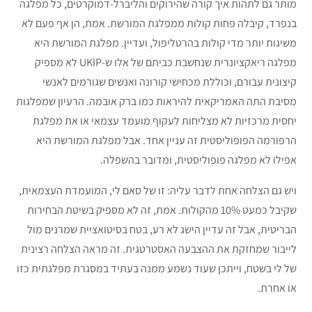
מותר גם לתהות איך קורה שהירוקים והליברל-דמוקרטים, כל מפלגה
בנפרד, קיבלה פחות קולות ממפלגת המורשת. אמת, הן אף פעם לא
משיגות יותר מדי קולות בהרטליפול, ועדיין. מפלגת המורשת היא
מפלגה ריאקציונרית שנחשבת כביתם של אלו ש-UKIP לא מספיק
קיצונית עבורם, וכוללת מכחישי קורונה ואנשים שגורמים לאנשי
מסיבת התה האמריקאית להיראות כמו ברק אובמה. הרעיון שמפלגות
יחסית מרכזיות לא מצליחות לעקוף מועמד עצמאי או את מפלגת
הרפורמה הפופוליסטית זה עניין אחד. אבל מפלגת המורשת היא
אפילו לא מפלגה פופוליסטית, ומדובר בהשפלה.
ויש גם הצלחה אחת לדבר עליה: זו של סאם לי, המועמדת העצמאית,
שקיבל כמעט 10% מהקולות. אמת, זה לא מספיק בשיטת הבחירות
הבריטית, אבל זה עדיין הישג לא רע, בטח בסיטואציית שמרנים מול
לייבור שמחזקת את ההצבעה האסטרטגית. זה מראה הצלחה רצינית
של לי בשטח, וייתכן שעוד נשמע ממנה בעתיד במסגרת מפלגתית כזו
או אחרת.