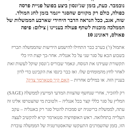
נובמבר. כעת, בזמן שג’ונסון ביצע בפועל פניית פרסה
כפולה, כולם רק מקווים שהסגר ייגמר בזמן לחג המולד.
שזה, אגב, ככל הנראה הדבר היחידי שארבע הממשלות של
הממלכה מוכנות לשתף פעולה בעניינו | צילום: פיפה
פאולס, דאונינג 10
אתמול (ו’) בערב כבר התחילו להישמע הידיעות שהממשלה תכריז
בשבוע הבא על סגר שני על כל אנגליה. אחר-כך קצת היו כלי
תקשורת שעידנו את הנוסח, ונאמר שבוריס ג’ונסון שוקל לעשות זאת
לאחר לחץ מהמומחים שלו. ואז כבר כינסו את הקבינט כדי לדון
בעניין הזה. או במילים אחרות –
האם קיר סטארמר צדק?
רק להזכיר, אחרי שנחשף שהצוות המדעי המייעץ לממשלה (SAGE)
המליץ על סגר כללי קצר בכל אנגליה – ולטובת מי שהצטרפו אלינו זה
עתה, לממשלת בריטניה יש סמכות להטיל סגר רק באנגליה – עקב
העלייה בתחלואה. ראש האופוזיציה סטארמר קרא להקשיב לעצה
הזו, בזמן שהשמרנים התעקשו שהאסטרטגיה של הממשלה עובדת