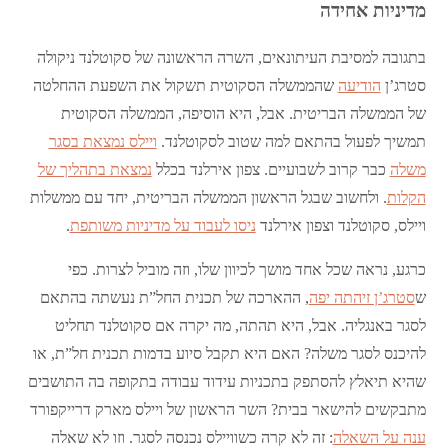
מדיניות אחידה
בתגובה למסיבת העיתונאים, השרה הראשונה של סקוטלנד ניקולה
סטרג’ן
הודיעה
שהממשלה הסקוטית תשקול את השפעת ההחלטה
של הממשלה הבריטית. אבל, היא הוסיפה, הממשלה הסקוטית
תמשיך לפעול בהתאם למה שטוב לסקוטלנד.
ויילס נמצאת בסגר
משלה
כבר קרוב לשבועיים. צפון אירלנד בכלל
נמצאת בתהליך של
הקלות
. ולחשוב שבגל הראשון הממשלה הבריטית, יחד עם ממשלות
ויילס, סקוטלנד וצפון אירלנד
ניסו לעבוד על מדיניות משותפת
.
כרגע, נראה שכל אחד מושך לכיוון שלו, וזה מוביל לצרות. כפי
ש
סטרג’ן זיהתה יפה
, ההארכה של תכנית החל”ת נעשתה בהתאם
לסגר באנגליה. אבל, היא תהתה, מה יקרה אם סקוטלנד תחליט
להיכנס לסגר משלה? האם היא תקבל סיוע בדמות תכנית חל”ת, או
שהיא תיאלץ להסתפק בתכניות עידוד עבודה בתקופה בה התושבים
מתבקשים להישאר בבית? השר הראשון של ויילס מארק דרייקפורד
ענה על השאלה
: זה לא קרה כשוויילס נכנסה לסגר. וזו לא שאלה