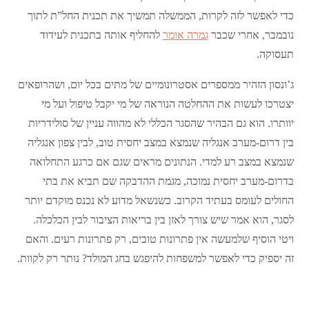
כדי לאפשר לזה לקרות, הממשלה תמשיך את תכנית החל”ת לתוך
נובמבר, אחרי שכבר
גמרה אומר
להחליף אותה בתכנית לעידוד
תעסוקה.
ג’ונסון הזהיר ממספרים אסטרונומיים של מתים בכל יום, ושהרופאים
יצטרכו לעשות את ההחלטה הנוראה של מי יקבל טיפול ועל מי
יוותרו. הוא גם הבהיר שהסגר הכללי לא מהווה עניין של סולידריות
בין דרום-מערב אנגליה שנמצא במצב יחסית טוב, לבין צפון אנגליה
שנמצא במצב רע למדי. הנתונים מראים שגם אם כרגע התחלואה
בדרום-מערב יחסית נמוכה, מגמת ההדבקה שם תביא את בתי
החולים לעומס בעתיד הקרוב. כשנשאל מדוע לא נכנס מוקדם יותר
לסגר, הוא אמר שיש צורך לאזן בין בריאות הציבור לבין הכלכלה.
ויטי הוסיף שלמעשה אין פתרונות טובים, רק פתרונות רעים. והאם
זה יספיק כדי לאפשר למשפחות להיפגש בחג המולד? נותר רק לקוות.