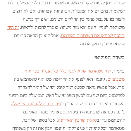
שיהיה ניתן לצפות שקרובי משפחה שמפוזרים בין חלקי הממלכה ילכו
למקומות בהם יש את המגבלות הכי פחות קשוחות. ואם לא רוצים
ליצור בפועל גבול פנימי בין החלקים השונים, יש צורך בגישה
משותפת לעניין. האם יצא מזה משהו? נצטרך לחכות ולראות.
זה היה
ג’ונסון שפירק את השותפות הקודמת
, אבל הוא כן הראה סימנים
שהוא מעוניין לתקן את זה.
בשדה הפוליטי
כאמור,
קיר סטארמר קורא לסגר כללי על אנגליה כבר יותר
משבועיים
. ג’ונסון דאג לנפנף את הדרישה שלו ואף להשתמש בה
נגדו. אבל עכשיו נראה שסטארמר קיבל יופי של חומר להצהרה
לפרלמנט ביום שני וגם לסשן השבועי של ראש הממשלה ביום רביעי
הקרוב. הוא כבר הבהיר שזה הכיוון ב
ציוץ תגובה להודעת הממשלה
.
ג’ונסון כנראה שוב ינסה להציג את סטארמר כזגזגן, ואולי גם
להשתמש נגדו ב
סאגת קורבין האחרונה
. אבל בסופו של דבר,
סטארמר יוכל להגיד: “אני צדקתי, וג’ונסון הבין את זה רק כשנהיה