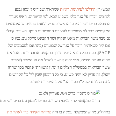
אמש (ו’)
הודלפו לעיתונות ראיות
שמראות שבוריס ג’ונסון נכנע
ללחצים ויכריז על סגר כללי בשבוע הבא. לפי הדיווחים, ראש מערך
הרפואה כריס ויטי והמדען הראשי פטריק ולאנס טוענים שהאמצעים
המקומיים כבר לא מספיקים לעצירת התפשטות הנגיף. השניים קיבלו
גם גיבוי משר הבריאות מאט הנקוק ושר הקבינט מייקל גוב. כמו כן,
אם קיר סטארמר דיבר על סגר של שבועיים (בהתאם למסמכים של
SAGE), כעת ככל הנראה יהיה צורך בתקופה ארוכה יותר. אבל אם
תהיה פעולה מידית, אולי יהיה אפשר להציל את חג המולד (למרות
ששר הבריאות בממשלת הצללים ג’ונת’ן אשוורת’ פקפק בכך שהחג
יינצל). זה עדיין לא יהיה פשוט, כי כל הרבעון שבין ליל כל הקדושים
לחג המולד נחשב ל”רבעון זהב” עקב המכירות לחגים.
הדרג המקצועי לחץ בגיבוי השרים. בוריס ג’ונסון עם כריס ויטי ופטריק
בתחילה, מה שהממשלה עסקה בו היה
פתיחת חקירה כדי לאתר את