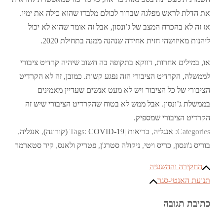
את הדלת לראש מפלגה שברור לכולם מלבדו שהוא כילה את ימיו.
אז זה לא בהכרח המצב של ג’ונסון, אבל זה אומר שהוא לא יכול
ליהנות מאיזושהי חזית אחידה שנהנה ממנה בתחילת 2020.
או, במילים אחרות, דווקא בתקופה בה חשוב שיהיה קרדיט ציבורי
לממשלה, הקרדיט הציבורי הזה נפגע קשות. כמובן, זה לא הקרדיט
הציבורי של כל הציבור ויש לא מעט אנשים שעדיין מאמינים
בממשלת ג’ונסון. אבל ממש לא בטוח שהקרדיט הציבורי שיש זה
הקרדיט הציבורי שמספיק.
Categories:
אנגליה
,
בריאות
COVID-19 (קורונה)
Tags:
,
אנגליה
,
בוריס ג'ונסון
,
כריס ויטי
,
ניקולה סטרג'ן
,
פטריק ולאנס
,
קיר סטארמר
ניווט
החקירה וההשעיה
תנועת האנטי-סגר
כתיבת תגובה