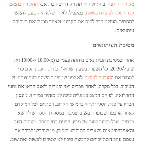
מקור ההדלפה
. בהתחלה הייתה רק דרישה כזו, אבל
החקירה בהמשך
כבר הפכה לעובדה בשטח
. במקביל, לאחר שלא היה טעם להמשיך
להסתיר, הוחלט כבר לכנס את הקבינט ולאחר מכן לצאת במסיבת
עיתונאים.
מסיבת העיתונאים
אחרי שמסיבת העיתונאים נדחתה פעמיים (מ-18:00 ל-19:00 ואז
שוב ל-20:30, כל השעות בשעון ישראל), בוריס ג’ונסון הגיע כדי
למסור את ה
הודעה לציבור
. לא לפני שטוויטר השחיז בעקיצותיו על
העיכוב. בכל מקרה, לאחר שכריס ויטי ופטריק ולאנס הראו את נתוני
התחלואה, לפיהם המצב באנגליה כולה לא מזהיר במיוחד, ג’ונסון
הכריז על סגר. הסגר יתחיל בחמישי הקרוב, ויסתיים לכל המוקדם
לאחר ארבעה שבועות, ב-2 בדצמבר. במסגרת הסגר יש להישאר
בבתים, אבל בניגוד לסגר של מרץ, הפעם בתי הספר, מעונות היום
והאוניברסיטאות נשארים פתוחים. כמו כן, מי שנדרשו לבודד את
עצמם עקב השתייכותם לקבוצת סיכון לא יצטרכו לעשות זאת שוב.