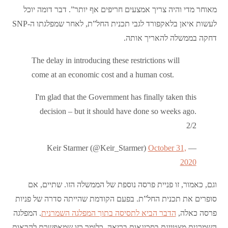
מאוחר מדי והיה צריך אמצעים חריפים אף יותר”. דבר דומה יוכל
לעשות איאן בלאקפורד לגבי תכנית החל”ת, לאחר שמפלגתו ה-SNP
דחקה בממשלה להאריך אותה.
The delay in introducing these restrictions will
come at an economic cost and a human cost.
I'm glad that the Government has finally taken this
decision – but it should have done so weeks ago.
2/2
October 31,
— Keir Starmer (@Keir_Starmer)
2020
וגם, כאמור, זו פניית פרסה נוספת של הממשלה הזו. שתיים, אם
סופרים את תכנית החל”ת. בפעם הקודמת שהייתה סדרה של פניות
פרסה כאלה,
הדבר הביא לתסיסה בתוך המפלגה השמרנית
. המפלגה
השמרנית מצטיינת בסכינאות בריאה, כלומר כזו שמאפשרת להראות