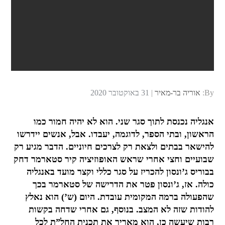
Posted
By:
אוריה בר-מאיר
31 באוקטובר 2020
on
אנגליה נכנסת לתוך סגר שני. הוא לא יהיה חמור כמו
הראשון, ובתי הספר, לדוגמה, יעבדו. אבל, אנשים יידרשו
להישאר בבתים ולצאת רק לצרכים חיוניים. הדבר מגיע רק
שבועיים וחצי אחרי שראש האופוזיציה קיר סטארמר דחק
בבוריס ג’ונסון להכריז על סגר כללי וקצר מועד באנגליה
כולה. אז, ג’ונסון פטר את הדרישה של סטארמר בכך
שהפעולה ברמה המקומית עובדת. היום (ש’) הוא נאלץ
להודות שזה לא המצב. בנוסף, גם אחרי שדחה בקשות
רבות שיעשה כן, הוא מאריך את תכנית החל”ת לכל