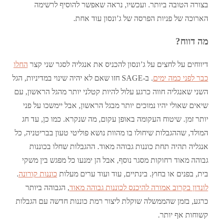
בצורה הטובה ביותר. ועכשיו, נראה שאפשר להוסיף לרשימה
הארוכה של פניות הפרסה של ג’ונסון עוד אחת.
מה דווח?
דיווחים על לחצים על ג’ונסון להכניס את אנגליה לסגר שני קצר
החלו
כבר לפני כמה ימים
. ב-SAGE חזו שאם לא יהיה שינוי במדיניות, הגל
השני שאנגליה חווה כרגע עלול להיות קטלני יותר מהגל הראשון, עם
שיאים שאולי יהיו נמוכים יותר מבגל הראשון, אבל יימשכו על פני
יותר זמן. שיטוח העקומה באופן עקום, מה שנקרא. כמו כן, עד חג
המולד, שההגבלות שיחולו בו מהוות נושא פוליטי טעון בבריטניה, כל
אנגליה תהיה תחת כוננות גבוהה מאוד. ההגבלות שחלו בכוננות
גבוהה מאוד רחוקות מסגר נוסף, אבל הן ימנעו כל מפגש בין משקי
בית, בפנים או בחוץ. בינתיים, עוד ועוד ערים מעלות
כוננות קורונה
.
לונדון בקרוב אמורה להיכנס לכוננות גבוהה מאוד
, הגבוהה ביותר
כרגע, בזמן שהממשלה שוקלת ליצור רמת כוננות חדשה עם הגבלות
קשוחות אף יותר.