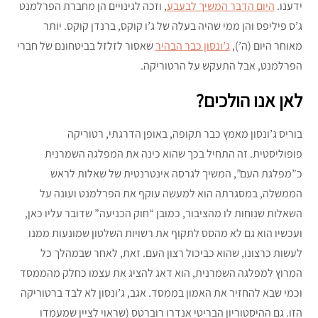
ידענו.
היום הדבר המשיך לבעבע
, וזכה לגינויים הן מחברת הפרלמנט
ג’ס פיליפס והן ממי שהיה בעלה של ג’ו קוקס, ברנדן קוקס. יותר
מאוחר היום (ה’),
ג’ונסון כבר הבהיר
שאסור לזלזל בביטחונם של חברי
הפרלמנט, אבל התעקש על הרטוריקה.
לאן אנו הולכים?
בוריס ג’ונסון מאמץ כבר תקופה, באופן הדרגתי, רטוריקה
פופוליסטית. זה התחיל בכך שהוא כינה את המפלגה השמרנית
כ”מפלגת העם”, המשיך לגרסה אינטרנטית של שאלות לראש
הממשלה, במסגרתה הוא למעשה עוקף את הפרלמנט ועונה על
השאלות שנוחות לו מהציבור, כמובן “חוק הכניעה” שדובר עליו כאן,
ועכשיו הוא גם לא מהסס לתקוף את רשויות השלטון שמונעות ממנו
לעשות כרצונו, שהוא כביכול רצון העם. זאת, לאחר שבמהלך כל
המרוץ למפלגה השמרנית, הוא דאג להציג את עצמו כחלק מהממסד
וכמי שבא להחזיר את האמון בממסד. אגב, ג’ונסון לא לבד ברטוריקה
הזו. גם ההיסטוריון הבריטי אנדרו רוברטס (שראוי לציין שמעמדו