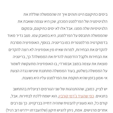
בימים כתיקונם היינו תוהים איך זה שהממשלה שוללת את
הלגיטימציה של הפרלמנט המכהן, שכן היא עצמה שואבת את
הלגיטימיות שלה ממנו. אבל אלו לא ימים כתיקונם, ובמקום
שהממשלה תתבסס על הפרלמנט, היא במאבק עמו. מצב נדיר מאוד
בדמוקרטיה פרלמנטרית כמו בריטניה. בנוסף, האופוזיציה מסרבת
להקדים את הבחירות, למרות שאיזו מין אופוזיציה לא רוצה להקדים
את הבחירות ולקבל הזדמנות להדיח את הממשלה? כך, בריטניה
מוצאת את עצמה במצב אבסורדי, בו האופוזיציה מתעקשת לשמור
על הממשלה בשלטון, בעוד הממשלה מתחננת שיגישו נגדה הצעת
אי-אמון בזמן שהיא תוקפת את הפרלמנט עליו היא נשענת.
יש לציין, כמובן, שההתנהגות של שני הגורמים רציונלית בהתחשב
בתנאים.
כפי שהעיד ג’רמי קורבין
, הוא ישמח ללכת לבחירות. אבל,
קודם כל, הוא מעוניין להבטיח שתהיה דחייה בברקזיט. כך גם רבים
אחרים מרגישים. אמת, ניתן להגיש תיקון (שלהעברתו יידרש רוב רגיל)