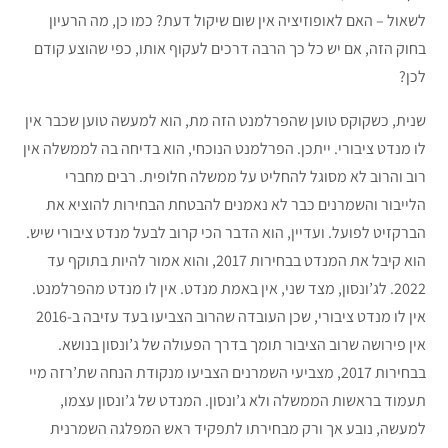
לשאול – האם לאופוזיציה אין שום שיקול דעת? כמו כן, מה הרעיון
בחוק הזה, אם יש כל כך הרבה דרכים לעקוף אותו, כפי שהוצע קודם
לכן?
שנית, כשקוקס טוען שהפרלמנט הזה מת, הוא למעשה טוען שכבר אין
לו מנדט ציבורי. ייתכן. הפרלמנט הנוכחי, הוא בדיחה בה לממשלה אין
רוב והרוב לא מסוגל להחליט על ממשלה חלופית. רבים מחברי
הלייבור והשמרנים כבר לא נאמנים להבטחת הבחירות להוציא את
הברקזיט לפועל. ועדיין, הוא הדבר הכי קרוב לבעל מנדט ציבורי שיש.
הוא קיבל את המנדט בבחירות 2017, והוא אמור להיות בתוקף עד
2022. לג’ונסון, מצד שני, אין באמת מנדט. אין לו מנדט מהפרלמנט.
אין לו מנדט ציבורי, שכן העובדה שהרוב הצביעו בעד עזיבה ב-2016
אין פירושה שרוב הציבור תומך בדרך הפעולה של ג’ונסון בנושא.
בבחירות 2017, מצביעי השמרנים הצביעו מנקודת הנחה שת’רזה מיי
תעמוד בראשות הממשלה ולא ג’ונסון. המנדט של ג’ונסון עצמו,
למעשה, נובע אך ורק מבחירתו לתפקיד ראש המפלגה השמרנית