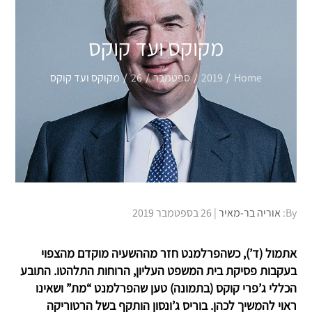
מקוקס ועד קוקס
Home
2019
ספטמבר
26
מקוקס ועד קוקס
Posted
By:
אוריה בר-מאיר
26 בספטמבר 2019
on
אתמול (ד’), כשהפרלמנט חזר מההשעיה מוקדם מהצפוי
בעקבות פסיקת בית המשפט העליון, הרוחות התלהטו. התובע
הכללי ג’פרי קוקס (בתמונה) טען שהפרלמנט “מת” ושאינו
ראוי להמשיך לכהן. בוריס ג’ונסון הותקף בשל הרטוריקה