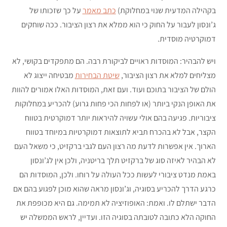
בקהילה המדעית שנוי במחלוקת)
כתב מאמר
על כך שזכותו של
ג’ונסון לעבור על החוק כי הוא ממלא את רצון הציבור. ככה שוחקים
דמוקרטיה מוסדית.
ויש להבהיר: המוסדות ראויים לביקורת רבה. הם מתפקדים בקושי, לא
מצליחים למלא את רצון הציבור,
שיטת הבחירות
מבטיחה ייצוג לא
הולם של הציבור בתוכם ועוד. ועם זאת, המוסדות האלו אמורים להוות
את האופן הנקי ביותר (או לפחות הכי פחות גרוע) להכריע במחלוקות
ציבוריות. פגיעה בהם אולי עשויה להיראות יותר דמוקרטית בטווח
הקצר, אבל לא בהכרח תביא לתוצאות דמוקרטיות במיוחד בטווח
הארוך. אין אפשרות לדעת מה רצון העם לגבי ברקזיט, כי משאל העם
לא הבהיר לאיזה סוג של ברקזיט תלך בריטניה, ולכן אין לג’ונסון
באמת מנדט ציבורי לעשות ככל העולה על רוחו. ולכן, המוסדות הם
כרגע הדרך להכריע בסוגיה, וג’ונסון מראה שהוא מוכן לפגוע בהם אם
הדבר ישתלם לו. ואמת: האופוזיציה לא תמימה. גם היא מכופפת את
החוקה הלא כתובה לטובתה בסוגיה הזו. ועדיין, לראש הממשלה יש