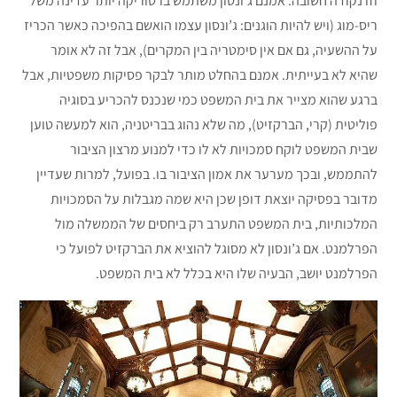
וזו נקודה חשובה: אמנם ג’ונסון משתמש ברטוריקה יותר עדינה משל
ריס-מוג (ויש להיות הוגנים: ג’ונסון עצמו הואשם בהפיכה כאשר הכריז
על ההשעיה, גם אם אין סימטריה בין המקרים), אבל זה לא אומר
שהיא לא בעייתית. אמנם בהחלט מותר לבקר פסיקות משפטיות, אבל
ברגע שהוא מצייר את בית המשפט כמי שנכנס להכריע בסוגיה
פוליטית (קרי, הברקזיט), מה שלא נהוג בבריטניה, הוא למעשה טוען
שבית המשפט לוקח סמכויות לא לו כדי למנוע מרצון הציבור
להתממש, ובכך מערער את אמון הציבור בו. בפועל, למרות שעדיין
מדובר בפסיקה יוצאת דופן שכן היא שמה מגבלות על הסמכויות
המלכותיות, בית המשפט התערב רק ביחסים של הממשלה מול
הפרלמנט. אם ג’ונסון לא מסוגל להוציא את הברקזיט לפועל כי
הפרלמנט יושב, הבעיה שלו היא בכלל לא בית המשפט.