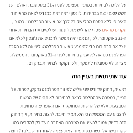
על הליכה לבחירות במועד ספציפי, לפני ה-31 באוקטובר. ואולם, ישנו
חשש שאם ינצח בבחירות, ג’ונסון יראה זאת כמנדט לצאת מהאיחוד
האירופי ללא הסכם מבלי שקיבל לכך את אישור הפרלמנט. כמו כן,
סקרים מראים
שכדי להחליש את ג’ונסון, יש לקיים את הבחירות אחרי
ה-31 באוקטובר. לכן, גם אם יהיה אפשר להכניס את ג’ונסון לכלא אם
ינצל את הבחירות כדי להימנע מאישור הפרלמנט ליציאה ללא הסכם,
הפרלמנט כנראה לא יעניק בחירות לפני ה-31 באוקטובר. הממשלה,
מצדה, לא מסוגלת לתפקד, ולכן זקוקה לבחירות בהקדם.
עוד שתי תהיות בעניין הזה
ראשית, החוק שדורש שני שליש לפיזור הפרלמנט נחקק, לפחות על
הנייר, במטרה שההחלטה לצאת לבחירות לא תהיה של הרשות
המבצעת, אלא של הרשות המחוקקת. אם האופוזיציה מחויבת
להצביע עם הממשלה כי היא תמיד חייבת לרצות בחירות, איך החוק
הזה בדיוק אמור להשיג את מטרתו? האם זה נועד רק למקרים כמו
שקרו בישראל, כשהכנסת פיזרה את עצמה לאחר חודש בלבד? רוצה