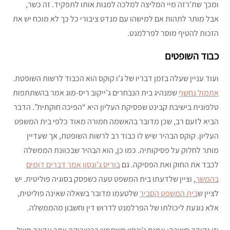
ומכך שת’רזה מיי המליצה למלכה למנות אותו לתפקיד. זה כשר,
אבל מותר לתהות אם למישהו עם מנדט ציבורי כל כך לא מוכח יש את
הזכות להטיף מוסר לפרלמנט.
כבוד השופטים
ועוד עניין שעלה בזמן דבריו של ג’ו קוקס הוא הכבוד לרשות השופטת.
אתמול נחשף
שמנהיג בית הנבחרים ג’ייקוב ריס-מוג אמר בהשתתפות
טלפונית בישיבת קבינט שפסיקת העליון היא “הפיכה חוקתית”. הדבר
הביא לזעם רב, שכן מדובר בהאשמה חמורה מאוד כלפי בית המשפט
העליון. קוקס הבהיר שיש לו כבוד רב לרשות השופטת, אך שעדיין
מותר לחלוק על פסיקותיה. כמו כן, הוא הבהיר שבכוונת הממשלה
לכבד את החוק ואת הפסיקה. גם
בוריס ג’ונסון אמר דברים דומים
בהמשך
, וציין שלדעתו בית המשפט טעה כשפסק בסוגיה פוליטית. יש
לציין ש
בית המשפט הסביר
שלטעמו מדובר בשאלה שאינה פוליטית,
אלא נוגעת ליכולתו של הפרלמנט לדרוש דין וחשבון מהממשלה.