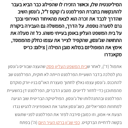
המיליטנטית שלו, וכאשר הזכירו לו שהפילוג כבר הביא בעבר
להתנקשות בחברת הפרלמנט ג’ו קוקס ז”ל, ג’ונסון השיב
שהדרך לכבד את זכרה הוא לצאת מהאיחוד האירופי ובכך
גרם לסערה נוספת. על הדרך, הממשלה גם העבירה ביקורת
על בית המשפט העליון באופן בעייתי משהו. כל זה מעלה את
התחושה שג’ונסון, שהקפיד לצייר את עצמו כחלק מהממסד,
אימץ את הפופוליזם במלוא מובן המילה | צילום: כריס
מקאנדרו
אתמול (ד’), לאחר ש
בית המשפט העליון פסק
שהעצה שבוריס ג’ונסון
נתן למלכה בדבר השעיית הפרלמנט הייתה לא חוקית, הפרלמנט שב
להתכנס. ג’ונסון עצמו נאלץ לחתוך מעצרת האו”ם בניו-יורק מוקדם
מהמתוכנן כדי לחזור לדיונים. מטבע הדברים, הפרלמנט דן בהשעיית
הפרלמנט ובהתנהלותו של ג’ונסון. הפוליטיקה הבריטית שוב הגיעה
למחוזות הסוריאליזם, כשג’ונסון אתגר את האופוזיציה להגיש נגדו
הצעת אי-אמון, וזו כמובן סירבה לפזר את הפרלמנט לפני שתוגש
בקשה לדחיית הברקזיט.
כפי שג’ון ברקו העיר היום
(ה’) בפתח