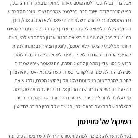
אבל צריך גם להסביר למה מוטב מאוחר ממוקדם במקרה הזה. ובכן,
כפי שהוזכר קודם, ישנם חברי פרלמנט שמרנים שיהיו מוכנים להצביע
נגד הממשלה כדי להבטיח שלא תהיה יציאה ללא הסכם. אבל, ובכן,
ההחלטה ללכת ליציאה ללא הסכם עדיין לא התקבלה. בניגוד לאנשים
כמו נייג’ל פרג’, שמעוניינים ביציאה בתנאי ארגון הסחר העולמי (השם
היותר ממלכתי ליציאה ללא הסכם), ג’ונסון הצהיר שבכוונתו לנסות
להגיע להסכם. רק אם זה לא ילך, יפנה ליציאה ללא הסכם. כלומר,
כרגע ג’ונסון עדיין מתכוון להשיג הסכם, מה שאומר שיהיו שמרנים
שבשלב הזה לא יצטרפו לקורבין כשזה יגיש הצעת אי-אמון. יהיה צורך
לחכות להתקדמות הניסיונות של ג’ונסון להשיג הסכם, ולהגיש את
ההצעה רק כשיהיה ברור שזה הכיוון אליו הולכים. הצבעה מוקדמת
מדי עלולה להוביל להפסד, שבסבירות גבוהה ישחק את הסיכויים
להצלחה של ההצעה הבאה. לכן, הגישה של קורבין סבירה לחלוטין.
השיקול של סווינסון
נשאלת השאלה, אם כך, למה סווינסון מיהרה להגיש הצעה שכזו, ועוד