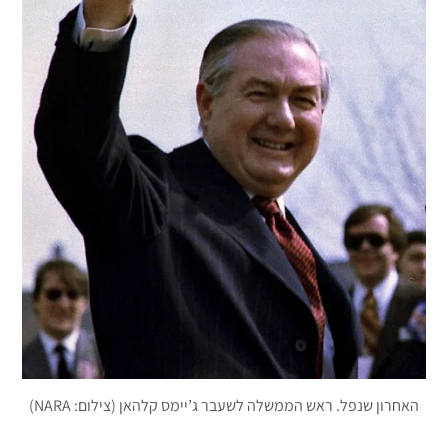
האחרון שנפל. ראש הממשלה לשעבר ג’יימס קלהאן (צילום: NARA)