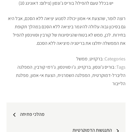
יש בכלל טעם להפילו? בוריס ג’ונסון (צילום: דאונינג 10)
רוצה לומר, שהצעת אי-אמון יכולה למנוע יציאה ללא הסכם, אבל היא
גם בסיכון גבוה עלולה להיגמר ביציאה ללא הסכם במהלך תקופת
בחירות. לכן, ממש לא בטוח שהניסיונות של קורבין וסווינסון להפיל
את הממשלה יחלצו את בריטניה מיציאה ללא הסכם.
Categories:
ברקזיט
,
ממשל
Tags:
בוריס ג'ונסון
,
ברקזיט
,
ג'ו סווינסון
,
ג'רמי קורבין
,
המפלגה
הליברל-דמוקרטית
,
המפלגה השמרנית
,
הצעת אי-אמון
,
מפלגת
הלייבור
ניווט
מהלכי פתיחה
התנגשות הדמוקרטיות