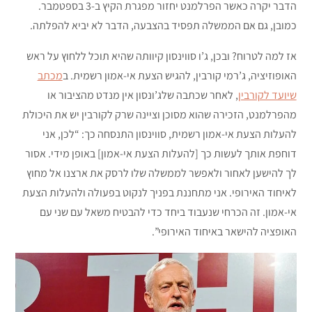
הדבר יקרה כאשר הפרלמנט יחזור מפגרת הקיץ ב-3 בספטמבר.
כמובן, גם אם הממשלה תפסיד בהצבעה, הדבר לא יביא להפלתה.
אז למה לטרוח? ובכן, ג’ו סווינסון קיוותה שהיא תוכל ללחוץ על ראש
האופוזיציה, ג’רמי קורבין, להגיש הצעת אי-אמון רשמית. ב
מכתב
שיועד לקורבין
, לאחר שכתבה שלג’ונסון אין מנדט מהציבור או
מהפרלמנט, הזכירה שהוא מסוכן וציינה שרק לקורבין יש את היכולת
להעלות הצעת אי-אמון רשמית, סווינסון התנסחה כך: “לכן, אני
דוחפת אותך לעשות כך [להעלות הצעת אי-אמון] באופן מידי. אסור
לך להישען לאחור ולאפשר לממשלה שלו לרסק את ארצנו אל מחוץ
לאיחוד האירופי. אני מתחננת בפניך לנקוט בפעולה ולהעלות הצעת
אי-אמון. זה הכרחי שנעבוד ביחד כדי להבטיח משאל עם שני עם
האופציה להישאר באיחוד האירופי”.