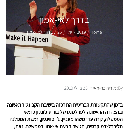
בדרך לאי-אמון
Home
2019
יולי
25
בדרך לאי-אמון
Posted
By:
אוריה בר-מאיר
25 ביולי 2019
on
בזמן שהתקשורת הבריטית התרכזה בישיבת הקבינט הראשונה
ובהצהרה הראשונה לפרלמנט של בוריס ג’ונסון כראש
הממשלה, קרה עוד משהו מעניין. ג’ו סווינסון, ראשת המפלגה
הליברל-דמוקרטית, הגישה הצעת אי-אמון בממשלה. זאת,