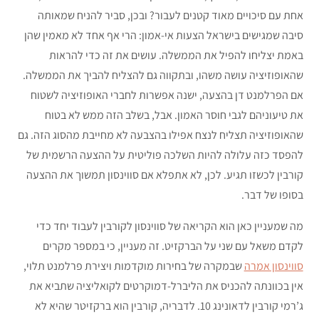
אחת עם סיכויים מאוד קטנים לעבור? ובכן, סביר להניח שמאותה
סיבה שמגישים בישראל הצעות אי-אמון: הרי אף אחד לא מאמין שהן
באמת יצליחו להפיל את הממשלה. עושים את זה כדי להראות
שהאופוזיציה עושה משהו, ובתקווה גם להצליח להביך את הממשלה.
אם הפרלמנט דן בהצעה, ישנה אפשרות לחברי האופוזיציה לשטוח
את טיעוניהם לגבי חוסר האמון. אבל, בשלב הזה ממש לא בטוח
שהאופוזיציה תצליח לנצח אפילו בהצבעה לא מחייבת מהסוג הזה. גם
להפסד כזה עלולה להיות השלכה פוליטית על ההצעה הרשמית של
קורבין לכשזו תגיע. לכן, לא אתפלא אם סווינסון תמשוך את ההצעה
בסופו של דבר.
מה שמעניין כאן הוא הקריאה של סווינסון לקורבין לעבוד יחד כדי
לקדם משאל עם שני על הברקזיט. זה מעניין, כי במספר מקרים
סווינסון אמרה
שבמקרה של בחירות מוקדמות ויצירת פרלמנט תלוי,
אין בכוונתה להכניס את הליברל-דמוקרטים לקואליציה שתביא את
ג’רמי קורבין לדאונינג 10. לדבריה, קורבין הוא ברקזיטר שהיא לא