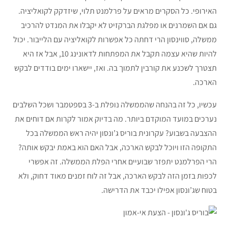
האירופי. כל הסקרים מראים על פרלמנט תלוי, שיזדקק לקואליציה.
גם אם השמרנים או מפלגת הברקזיט לא יקבלו את המנדט להרכיב
ממשלה, סווינסון הרי דחתה כל אפשרות לקואליציה עם הלייבור. יכול
להיות שהיא עצמה תקבל את המפתחות לדאונינג 10, אבל אז היא
תצטרך לשכנע את קורבין לתמוך בה. ואז, יישארו ימים בודדים לבקש
הארכה.
עכשיו, כל זה בהנחה שהממשלה נופלת ב-3 בספטמבר ושכל השלבים
נערכים במועד המוקדם ביותר. מה בדיוק אמור לקרות אם דוחים את
ההצבעה בשבוע? עקרונית בוריס ג’ונסון יהיה ראש הממשלה בכל
התקופה הזו ויוכל לבקש הארכה, אבל האם הוא באמת יבקש אותה?
הרי הפרלמנט יתפזר שבועיים אחרי הפלת הממשלה. זה אפשרי
לכפות בזמן הזה לבקש הארכה, אבל זה לוח זמנים מאוד דחוק, ולא
בטוח שג’ונסון אפילו יכבד את הדרישה.