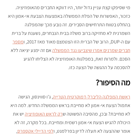
מי שסיפקו קצת עניין גדול יותר, היו דווקא החברים מהאופוזיציה.
כזכור, האפשרות של הפלת הממשלה באמצעות הצבעת אי-אמון היא
בהחלט בטווח התרחישים הסבירים. זה נובע מכך שהמפלגה
השמרנית לא מחזיקה ברוב משלה בבית הנבחרים, נשענת על ברית
עם ה-DUP, הרוב של הברית הזו הצטמצם מאוד מאז 2017, ו
מספר
חברים שמרנים אמרו שיצביעו נגד הממשלה
אם זה ימנע יציאה ללא
הסכם. ולמרות זאת, במפלגות האופוזיציה לא הצליחו להגיע
להסכמה על ההגשה של הצעה כזו.
מה הסיפור?
ראשת המפלגה הליברל-דמוקרטית הטרייה
, ג’ו סווינסון, הגישה
אתמול הצעת אי-אמון לא מחייבת בראש הממשלה החדש. למה היא
לא מחייבת? ובכן, מהסיבה הפשוטה ש
רק לראש האופוזיציה
יש את
היכולת להגיש הצעת אי-אמון רשמית ומחייבת. בכל מקרה, זה לא
אומר שההצעה לא תעלה לדיון בפרלמנט, ו
לפי הדיילי אקספרס
,