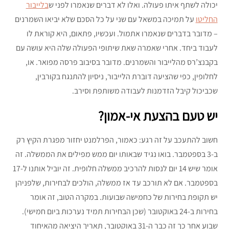
יכולה לשתף איתו פעולה. ואלו לא דברים שנאמרו לפני ש
בלייבור
החליטו
על תמיכה במשאל עם שני על כל הסכם שלא יביאו השמרנים
– מדובר בדברים שנאמרו אתמול. ועכשיו, פתאום, היא קוראת לו
לעבוד ביחד. אחרי שאמרה שאת שיתופי הפעולה שלה היא עושה עם
בקבנצ’רס מהלייבור והשמרנים. מדובר בסיבוב פרסה מפואר. או,
לחלופין, כפי שהציעה דוברת הלייבור, ניסיון להתנגח בקורבין,
שכביכול קיבל הזדמנות לעבודה משותפת וסירב.
יש טעם בהצעת אי-אמון?
חשוב להתעכב על זה רגע: כאמור, הפרלמנט יחזור מפגרת הקיץ רק
ב-3 בספטמבר. בואו נגיד שבאותו יום ממש מפילים את הממשלה. זה
אומר שיש 14 יום לנסות להרכיב ממשלה חלופית. זה יוביל אותנו ל-17
בספטמבר. אם לא תורכב עד אז ממשלה, הולכים לבחירות, שלפניהן
יש תקופת בחירות של כחמישה שבועות. במקרה הטוב, זה אומר
בחירות ב-24 באוקטובר (שכן הבחירות תמיד נערכות ביום חמישי).
שבוע אחר כך זה כבר ה-31 באוקטובר, תאריך היציאה מהאיחוד