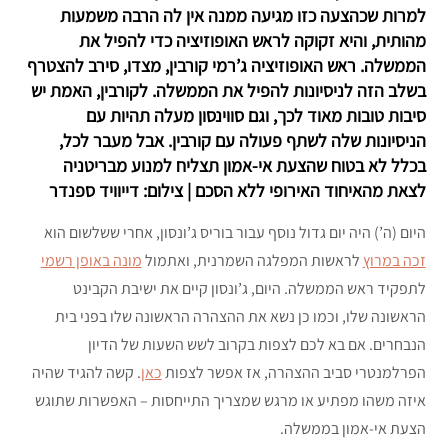
למרות שכהצעה כזו מגיעה ממנה אין לה הרבה משמעות
מהותית, והיא זקוקה לראש האופוזיציה כדי להפיל את
הממשלה. ראש האופוזיציה ג’רמי קורבין, מצדו, סירב להצטרף
בשלב הזה לניסיונות להפיל את הממשלה. לקורבין, האמת יש
סיבות טובות מאוד לכך, וגם סווינסון מעלה תהיות עם
הניסיונות שלה לשתף פעולה עם קורבין. אבל מעבר לכל,
בכלל לא בטוח שהצעת אי-אמון תצליח למנוע מבריטניה
לצאת מהאיחוד האירופי ללא הסכם | צילום: דייוויד ספנדר
היום (ה’) היה יום גדול נוסף עבור בוריס ג’ונסון, אחרי ששלשום הוא
זכה במרוץ
לראשות המפלגה השמרנית, ואתמול
מונה באופן רשמי
לתפקיד ראש הממשלה. היום, ג’ונסון קיים את ישיבת הקבינט
הראשונה שלו, וכמו כן נשא את ההצהרה הראשונה שלו בפני בית
הנבחרים. אם בא לכם לצפות בקרוב לשש השעות של הדיון
הפרלמנטרי סביב ההצהרה, אז אפשר לצפות
כאן
. קשה להגיד שהיה
איזה משהו מפתיע או מרגש שמצריך התייחסות – האפשרות שתוגש
הצעת אי-אמון בממשלה.