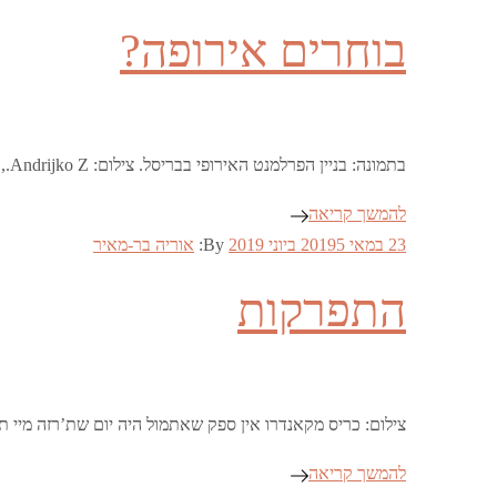
on
בוחרים אירופה?
בתמונה: בניין הפרלמנט האירופי בבריסל. צילום: Andrijko Z., ויקיפדיה היום (ה’) הבריטים יגיעו לקלפיות כדי להצביע בבחירות לפרלמנט האירופי. הבחירות האלו שונות מבחירות קודמות לפרלמנט …
להמשך קריאה
Posted
23 במאי 2019
5 ביוני 2019
By:
אוריה בר-מאיר
on
התפרקות
צילום: כריס מקאנדרו אין ספק שאתמול היה יום שת’רזה מי
להמשך קריאה