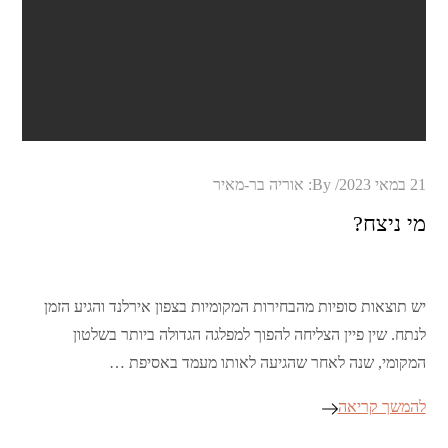
Posted
21 במאי 2023
By:
אוריה בר-מאיר
on
מי ניצח?
יש תוצאות סופיות מהבחירות המקומיות בצפון אירלנד והגיע הזמן
לנתח. שין פיין הצליחה להפוך למפלגה הגדולה ביותר בשלטון
המקומי, שנה לאחר שהגיעה לאותו מעמד באסיפת …
להמשך קריאה