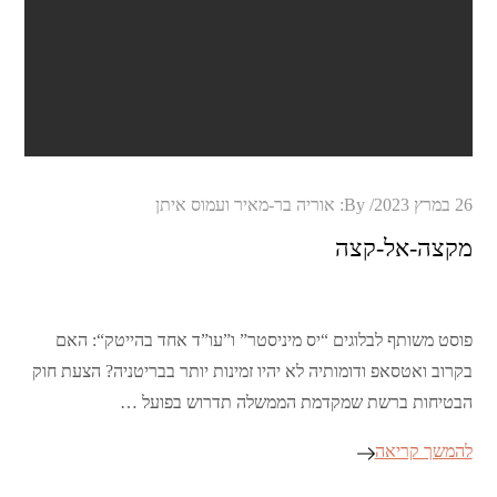
Posted
26 במרץ 2023
By:
אוריה בר-מאיר ועמוס איתן
on
מקצה-אל-קצה
פוסט משותף לבלוגים “יס מיניסטר” ו”עו”ד אחד בהייטק“: האם
בקרוב ואטסאפ ודומותיה לא יהיו זמינות יותר בבריטניה? הצעת חוק
הבטיחות ברשת שמקדמת הממשלה תדרוש בפועל …
להמשך קריאה