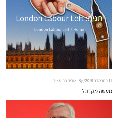
תגית:
London Labour Left
London Labour Left
Home
Posted
11 בנובמבר 2019
By:
אוריה בר-מאיר
on
מעשה מקדונל