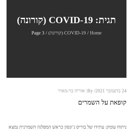
תגית:
COVID-19 (קורונה)
Home
COVID-19 (קורונה)
Page 3
Posted
24 בדצמבר 2021
By:
אוריה בר-מאיר
on
קופאת על השמרים
ניתוח עומק: עתידו של בוריס ג’ונסון כראש המפלגה השמרנית נמצא