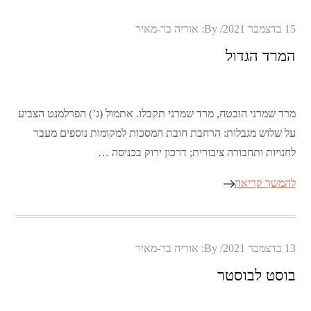
Posted
15 בדצמבר 2021
By:
אוריה בר-מאיר
on
המרד הגדול
מרד שמרני הובטח, מרד שמרני תקבלו. אתמול (ג’) הפרלמנט הצביע
על שלוש מגבלות: הרחבת חובת המסכות למקומות נוספים מעבר
לחנויות ותחבורה ציבורית; דרכון ירוק בכניסה …
להמשך קריאה
Posted
13 בדצמבר 2021
By:
אוריה בר-מאיר
on
בוסט לבוסטר