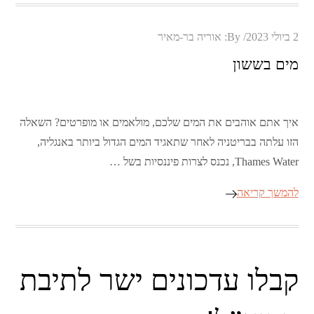
Posted
2 ביולי 2023
By:
אוריה בר-מאיר
on
מים בששון
איך אתם אוהבים את המים שלכם, מולאמים או מופרטים? השאלה
הזו עלתה בבריטניה לאחר שתאגיד המים הגדול ביותר באנגליה,
Thames Water, נכנס לצרות פיננסיות בשל …
להמשך קריאה
קבלו עדכונים ישר לתיבת