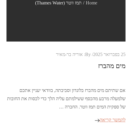
Home
תמז ווטר (Thames Water)
Posted
25 בפברואר 2025
By:
אוריה בר-מאיר
on
מים מהברז
אם שתיתם מים מהברז בלונדון וסביבתה, בוודאי יעניין אתכם
שלמעלה מרבע מהכסף ששילמתם עליה הלך כדי לכסות את החובות
של ספקית המים תמז ווטר. החברה …
להמשך קריאה