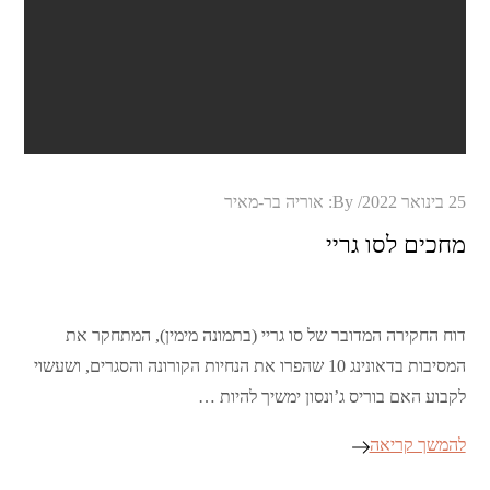
Posted
25 בינואר 2022
By:
אוריה בר-מאיר
on
מחכים לסו גריי
דוח החקירה המדובר של סו גריי (בתמונה מימין), המתחקר את
המסיבות בדאונינג 10 שהפרו את הנחיות הקורונה והסגרים, ושעשוי
לקבוע האם בוריס ג’ונסון ימשיך להיות …
להמשך קריאה