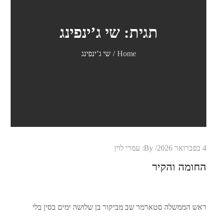
תגית:
שי ג’ינפינג
Home
שי ג’ינפינג
Posted
4 בפברואר 2026
By:
עמרי לוין
on
החומה והקיר
ראש הממשלה סטארמר שב מביקור בן שלושה ימים בסין בלי