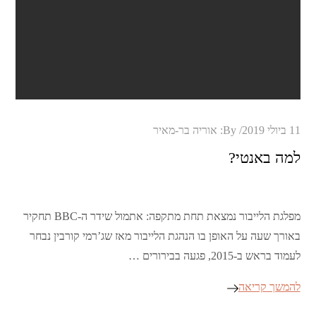
Posted
11 ביולי 2019
By:
אוריה בר-מאיר
on
למה באנטי?
מפלגת הלייבור נמצאת תחת מתקפה: אתמול שידר ה-BBC תחקיר
באורך שעה על האופן בו הנהגת הלייבור מאז שג’רמי קורבין נבחר
לעמוד בראש ב-2015, פגעה בבירורים …
להמשך קריאה