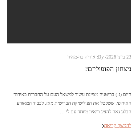
Posted
23 ביוני 2026
By:
אוריה בר-מאיר
on
ניצחון הפופוליזם?
היום (ג’) בריטניה מציינת עשור למשאל העם על החברות באיחוד
האירופי, שטלטל את הפוליטיקה הבריטית מאז. לכבוד המאורע,
הבלוג גאה להציג ריאיון מיוחד עם לי …
להמשך קריאה