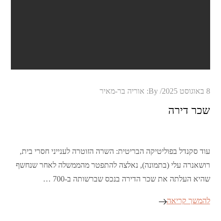
Posted
8 באוגוסט 2025
By:
אוריה בר-מאיר
on
שכר דירה
עוד סקנדל בפוליטיקה הבריטית: השרה הזוטרה לענייני חסרי בית,
רושאנרה עלי (בתמונה), נאלצה להתפטר מהממשלה לאחר שנחשף
שהיא העלתה את שכר הדירה בנכס שברשותה ב-700 …
להמשך קריאה