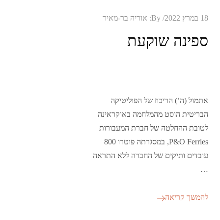
Posted
18 במרץ 2022
By:
אוריה בר-מאיר
on
ספינה שוקעת
אתמול (ה’) הריכוז של הפוליטיקה
הבריטית הוסט מהמלחמה באוקראינה
לטובת ההחלטה של חברת המעבורות
P&O Ferries, במסגרתה פוטרו 800
עובדים ותיקים של החברה ללא התראה
…
להמשך קריאה