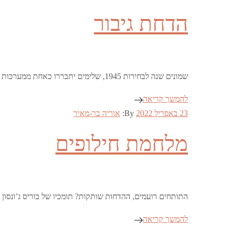
on
הדחת גיבור
שמונים שנה לבחירות 1945, שלימים יתבררו כאחת ממערכות הבחירות החשובות ביותר שבריטניה ידעה בעידן המודרני. האלקטורט הבריטי הפתיע אפילו את עצמו כשהדיח את גיבור המלחמה …
להמשך קריאה
Posted
23 באפריל 2022
By:
אוריה בר-מאיר
on
מלחמת חילופים
התותחים רועמים, ההדחות שותקות? תומכיו של בוריס ג’ונסו
להמשך קריאה