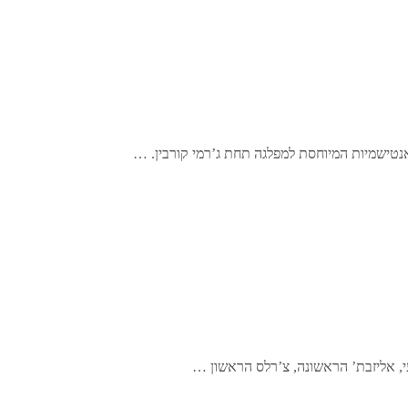
האנטישמיות המיוחסת למפלגה תחת ג’רמי קורבין. …
י, אליזבת’ הראשונה, צ’רלס הראשון …