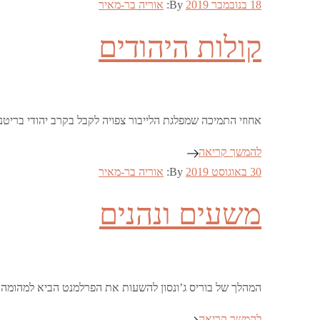
Posted
18 בנובמבר 2019
By:
אוריה בר-מאיר
on
קולות היהודים
אחוזי התמיכה שמפלגת הלייבור צפויה לקבל בקרב יהודי בריטני
להמשך קריאה
Posted
30 באוגוסט 2019
By:
אוריה בר-מאיר
on
משעים ונהנים
המהלך של בוריס ג’ונסון להשעות את הפרלמנט הביא למהומה פ
להמשך קריאה