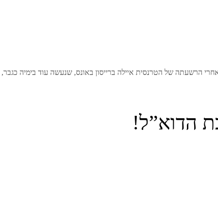
רי הרשעתה של הטרנסית איילה ברייסון באונס, שנעשה עוד בימיה כגבר,
ת הדוא”ל!