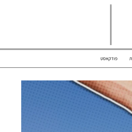
ת
פודקאסט