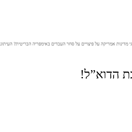
י מדינות אמריקה על פיצויים על סחר העבדים באימפריה הבריטית? העיתונ
ת הדוא”ל!