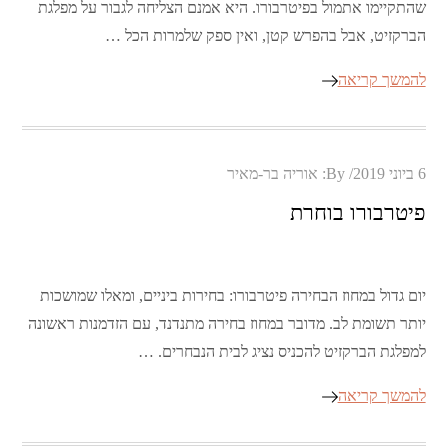
שהתקיימו אתמול בפיטרבורו. היא אמנם הצליחה לגבור על מפלגת
הברקזיט, אבל בהפרש קטן, ואין ספק שלמרות הכל …
להמשך קריאה
Posted
6 ביוני 2019
By:
אוריה בר-מאיר
on
פיטרבורו בוחרת
יום גדול במחוז הבחירה פיטרבורו: בחירות ביניים, ומאלו שמושכות
יותר תשומת לב. מדובר במחוז בחירה מתנדנד, עם הזדמנות ראשונה
למפלגת הברקזיט להכניס נציג לבית הנבחרים. …
להמשך קריאה