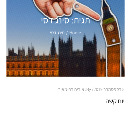
תגית:
סינג דסי
Home
סינג דסי
Posted
5 בספטמבר 2019
By:
אוריה בר-מאיר
on
יום קשה