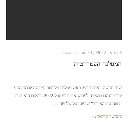
Posted
5 בינואר 2022
By:
אוריה בר-מאיר
on
המפלגה הפטריוטית
שנה חדשה, נאום חדש. ראש מפלגת הלייבור קיר סטארמר הגיע
לברמינגהם במטרה לפרוש את תכניתו ל-2022. בנאום הוא הציג
“חוזה עם הציבור” שנשען על שלושה …
להמשך קריאה