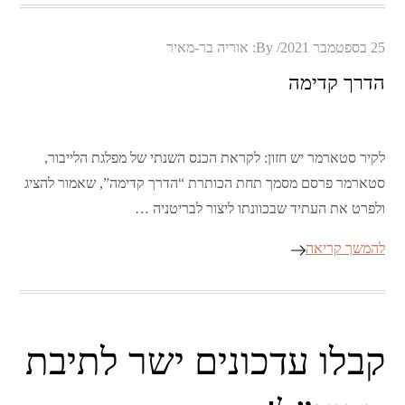
Posted
25 בספטמבר 2021
By:
אוריה בר-מאיר
on
הדרך קדימה
לקיר סטארמר יש חזון: לקראת הכנס השנתי של מפלגת הלייבור,
סטארמר פרסם מסמך תחת הכותרת “הדרך קדימה”, שאמור להציג
ולפרט את העתיד שבכוונתו ליצור לבריטניה …
להמשך קריאה
קבלו עדכונים ישר לתיבת