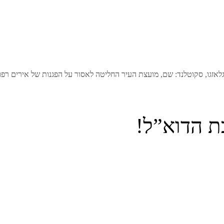
גו, סקוטלנד: שם, מועצת העיר החליטה לאסור על הפגנות של אירים רפוב
ת הדוא”ל!