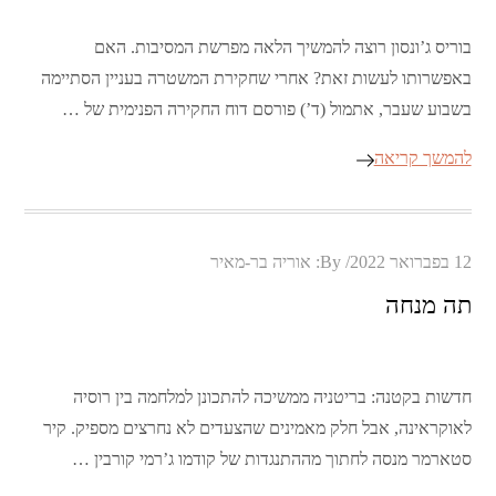
בוריס ג’ונסון רוצה להמשיך הלאה מפרשת המסיבות. האם
באפשרותו לעשות זאת? אחרי שחקירת המשטרה בעניין הסתיימה
בשבוע שעבר, אתמול (ד’) פורסם דוח החקירה הפנימית של …
להמשך קריאה
Posted
12 בפברואר 2022
By:
אוריה בר-מאיר
on
תה מנחה
חדשות בקטנה: בריטניה ממשיכה להתכונן למלחמה בין רוסיה
לאוקראינה, אבל חלק מאמינים שהצעדים לא נחרצים מספיק. קיר
סטארמר מנסה לחתוך מההתנגדות של קודמו ג’רמי קורבין …