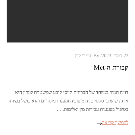
Posted
22 במרץ 2023
By:
עמרי לוין
on
קבורת ה-Met
דו”ח חמור במיוחד של הברונית קייסי קובע שמשטרת לונדון היא
ארגון שיש בו סקסיזם, הומופוביה וגזענות מוסדיים והוא כושל במיוחד
בטיפול בנפגעות עבירות מין ואלימות. …
להמשך קריאה